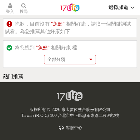
選擇頻道
登入
搜尋
抱歉，目前沒有
"魚翅"
相關好康，請換一個關鍵詞試
試看。為您推薦其他好康如下
為您找到
"魚翅"
相關好康
檔
熱門推薦
版權所有 ©
2026 康太數位整合股份有限公司
Taiwan (R.O.C) 100 台北市中正區忠孝東路二段9號2樓
客服中心