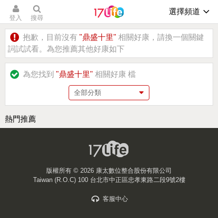
選擇頻道
登入
搜尋
抱歉，目前沒有
"鼎盛十里"
相關好康，請換一個關鍵
詞試試看。為您推薦其他好康如下
為您找到
"鼎盛十里"
相關好康
檔
熱門推薦
版權所有 ©
2026 康太數位整合股份有限公司
Taiwan (R.O.C) 100 台北市中正區忠孝東路二段9號2樓
客服中心