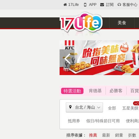
17Life
APP
訂閱
客服中心
美食
肯德基
必勝客
百貨
特選活動
台北 / 海山
全部
五星美饌
抵用券
假日/特殊節日可用
便利商
排序依據：
推薦
最新
銷量
折數