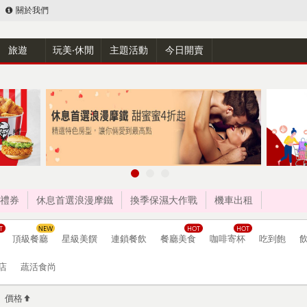
關於我們
旅遊
玩美‧休閒
主題活動
今日開賣
禮券
休息首選浪漫摩鐵
換季保濕大作戰
機車出租
頂級餐廳
星級美饌
連鎖餐飲
餐廳美食
咖啡寄杯
吃到飽
店
蔬活食尚
價格