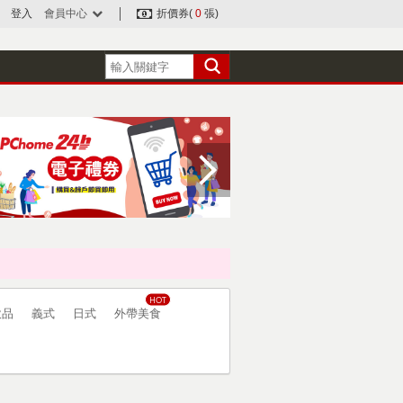
登入
會員中心
折價券(
0
張)
飲品
義式
日式
外帶美食