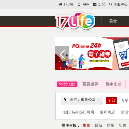
17Life
APP
訂閱
客服中心
美食
百貨禮券
機車出租
特選活動
高屏 / 都會公園
全部
五星
假日/特殊節日可用
便利商店
蔬活
排序依據：
推薦
最新
銷量
折數