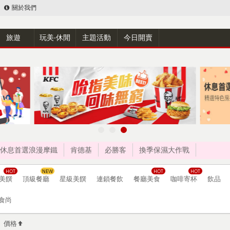
關於我們
旅遊
玩美‧休閒
主題活動
今日開賣
休息首選浪漫摩鐵
肯德基
必勝客
換季保濕大作戰
美饌
頂級餐廳
星級美饌
連鎖餐飲
餐廳美食
咖啡寄杯
飲品
食尚
價格