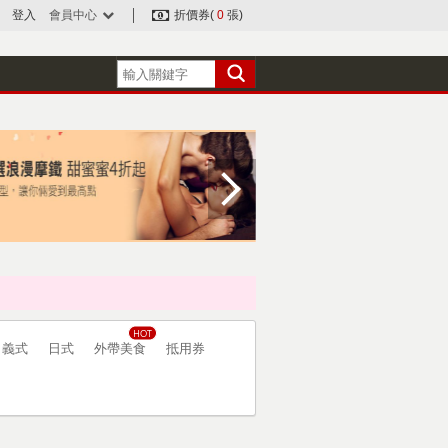
登入
會員中心
折價券(
0
張)
義式
日式
外帶美食
抵用券