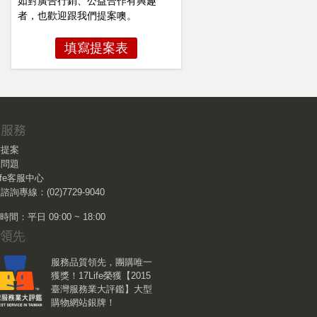
如對廣告行銷、公益合作有興趣
者，也歡迎跟我們提案噢。
填寫提案表
作提案
見問題
Life客服中心
諮詢專線：(02)7729-9040
間：平日 09:00 ~ 18:00
服務品質領先，團購唯一
獲獎！17Life榮獲【2015
臺灣服務業大評鑑】大型
購物網站銀牌！