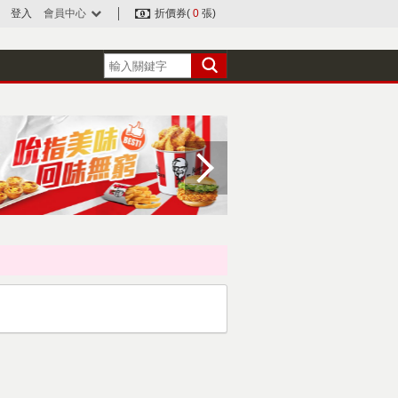
登入
會員中心
折價券(
0
張)