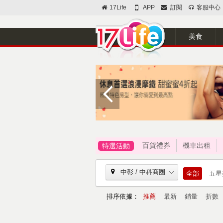
17Life
APP
訂閱
客服中心
美食
百貨禮券
機車出租
特選活動
中彰 / 中科商圈
全部
五星
排序依據：
推薦
最新
銷量
折數