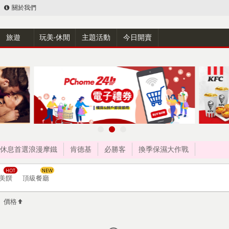
關於我們
旅遊
玩美‧休閒
主題活動
今日開賣
休息首選浪漫摩鐵
肯德基
必勝客
換季保濕大作戰
美饌
頂級餐廳
價格