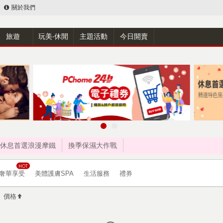
關於我們
旅遊
玩美‧休閒
主題活動
今日開賣
休息首選浪漫摩鐵
換季保濕大作戰
奢華享受
美體護膚SPA
生活服務
禮券
價格