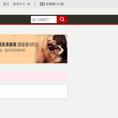
登入
會員中心
折價券(
0
張)