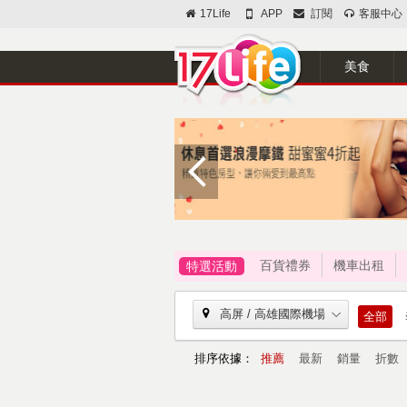
17Life
APP
訂閱
客服中心
美食
百貨禮券
機車出租
特選活動
高屏 / 高雄國際機場
全部
排序依據：
推薦
最新
銷量
折數