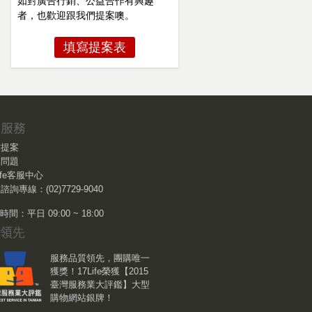
如對廣告行銷、公益合作有興趣
者，也歡迎跟我們提案噢。
填寫提案表
作提案
見問題
Life客服中心
諮詢專線：(02)7729-9040
間：平日 09:00 ~ 18:00
服務品質領先，團購唯一
獲獎！17Life榮獲【2015
臺灣服務業大評鑑】大型
購物網站銀牌！