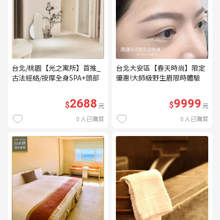
台北/桃園【光之寓所】首推_
台北大安區【春天時尚】限定
古法經絡/按摩全身SPA+頭部
優惠!大師級野生眉限時體驗
舒壓與舒耳共120分鐘贈頌缽
【不指定老師】9999/人 乙堂
共振及餐點(MO)
優惠券（無補色） (MO)
2688
9999
$
$
元
元
0
人已購買
0
人已購買