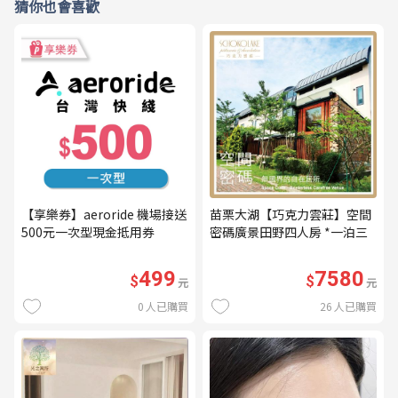
猜你也會喜歡
【享樂券】aeroride 機場接送
苗栗大湖【巧克力雲莊】空間
500元一次型現金抵用券
密碼廣景田野四人房 *一泊三
食* 含早餐+晚餐+下午茶
(MO26)
499
7580
$
$
元
元
0
人已購買
26
人已購買