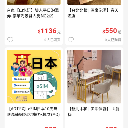
台東【山水妍】雙人平日泡湯
【台北北投 | 溫泉泡湯】春天
券-豪華海景雙人房MO26S
酒店
1136
550
$
$
元
起
0
人已購買
0
人已購買
【AOTEX】eSIM日本10天無
【新北中和 | 美甲保養】JU髮
限高速網路吃到飽兌換券(MO)
藝