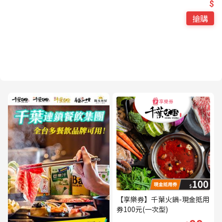
$
搶購
【享樂券】千葉火鍋-現金抵用
券100元(一次型)