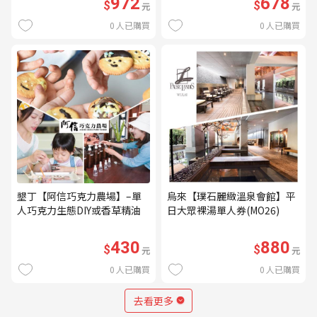
972
678
$
$
元
元
0
人已購買
0
人已購買
墾丁【阿信巧克力農場】–單
烏來【璞石麗緻溫泉會館】平
人巧克力生態DIY或香草精油
日大眾裸湯單人券(MO26)
DIY(不分平假日) (MO)
430
880
$
$
元
元
0
人已購買
0
人已購買
去看更多