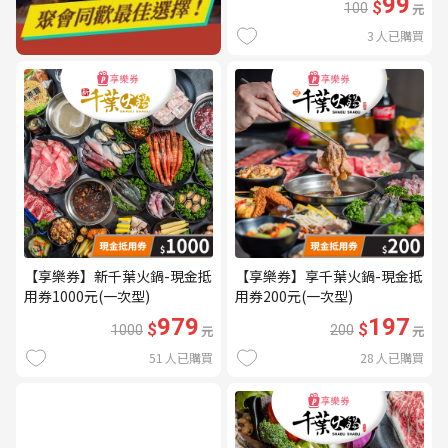
99
$
100
元
3
人已購買
【享樂券】新千葉火鍋-現金抵
【享樂券】享千葉火鍋-現金抵
用券1000元(一次型)
用券200元(一次型)
979
197
$
$
1000
元
200
元
51
人已購買
28
人已購買