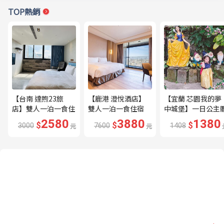
TOP熱銷
【台南 達煦23旅
【鹿港 澄悅酒店】
【宜蘭 芯園我的夢
店】雙人一泊一食住
雙人一泊一食住宿
中城堡】一日公主
宿券---🔥近海安路
券---🔥平日限量升
驗券---🔥含歐式下
2580
3880
1380
$
$
$
3000
元
7600
元
1408
商圈🔥
等家庭房、贈兩小🔥
午茶及換裝🔥