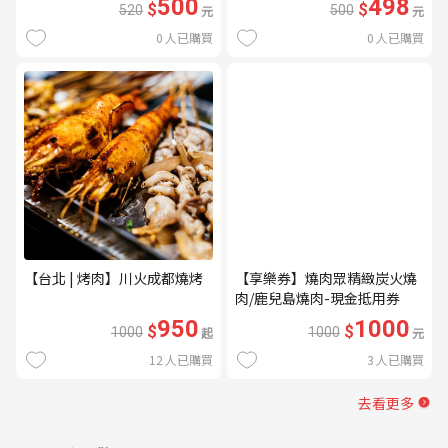
500
498
$
$
520
元
500
元
0
人已購買
0
人已購買
【台北 | 烤肉】川火成都燒烤
【享樂券】燒肉眾精緻炭火燒
肉/鹿兒島燒肉-現金抵用券
1000元(一次型)
950
1000
$
$
1000
起
1000
元
12
人已購買
3
人已購買
去看更多