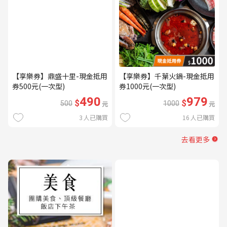
【享樂券】鼎盛十里-現金抵用
【享樂券】千葉火鍋-現金抵用
券500元(一次型)
券1000元(一次型)
490
979
$
$
500
元
1000
元
3
人已購買
16
人已購買
去看更多