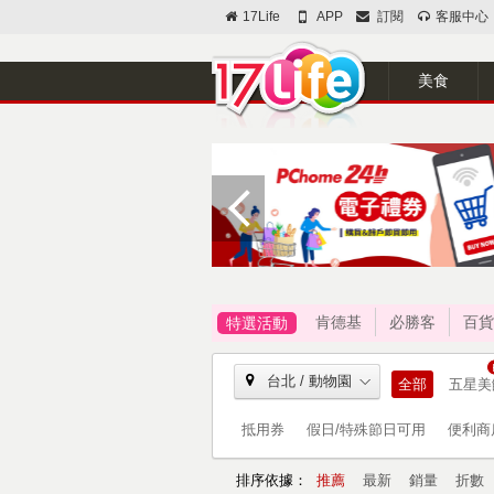
17Life
APP
訂閱
客服中心
美食
肯德基
必勝客
百貨
特選活動
台北 / 動物園
全部
五星美
抵用券
假日/特殊節日可用
便利商
排序依據：
推薦
最新
銷量
折數