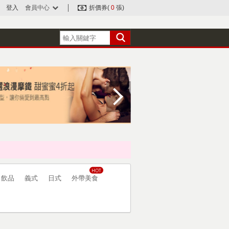
登入
會員中心
折價券(
0
張)
飲品
義式
日式
外帶美食