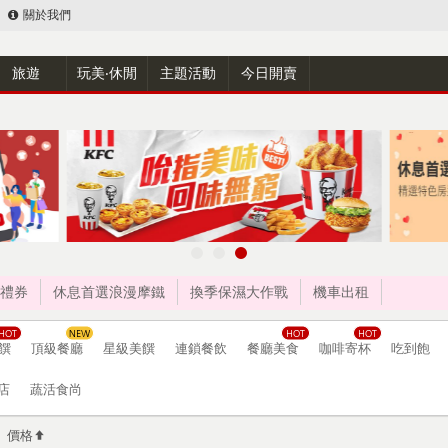
關於我們
旅遊
玩美‧休閒
主題活動
今日開賣
禮券
休息首選浪漫摩鐵
換季保濕大作戰
機車出租
饌
頂級餐廳
星級美饌
連鎖餐飲
餐廳美食
咖啡寄杯
吃到飽
店
蔬活食尚
價格