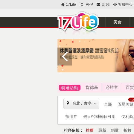
17Life
APP
訂閱
客服中心
美食
肯德基
必勝客
百貨
特選活動
台北 / 古亭
全部
五星美饌
抵用券
假日/特殊節日可用
便利商
排序依據：
推薦
最新
銷量
折數