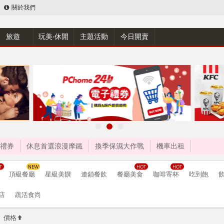
關於我們
旅遊
玩美‧休閒
主題活動
今日開賣
禮券
休息首選浪漫摩鐵
換季保濕大作戰
機車出租
頂級餐廳
星級美饌
連鎖餐飲
餐廳美食
咖啡寄杯
吃到飽
店
蔬活食尚
價格