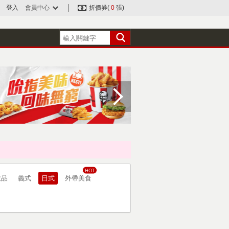
登入
會員中心
折價券(
0
張)
飲品
義式
日式
外帶美食