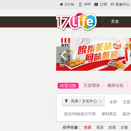
17Life
APP
訂閱
客服中心
美食
百貨禮券
機車出租
特選活動
高屏 / 文化中心
全部
五星
假日/特殊節日可用
便利商店
蔬活
排序依據：
推薦
最新
銷量
折數