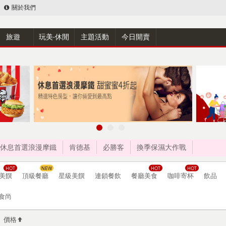
關於我們
旅遊
玩美‧休閒
主題活動
今日開賣
休息首選浪漫摩鐵
肯德基
必勝客
換季保濕大作戰
美饌
頂級餐廳
星級美饌
連鎖餐飲
餐廳美食
咖啡寄杯
飲品
食尚
價格