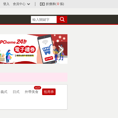
登入
會員中心
折價券(
0
張)
義式
日式
外帶美食
抵用券