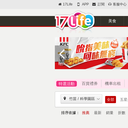
17Life
APP
訂閱
客服中心
美食
百貨禮券
機車出租
特選活動
竹苗 / 科學園區
全部
五星
排序依據：
推薦
最新
銷量
折數