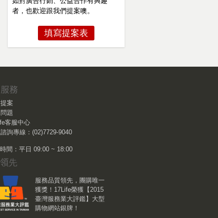
如對廣告行銷、公益合作有興趣
者，也歡迎跟我們提案噢。
填寫提案表
作提案
見問題
Life客服中心
諮詢專線：(02)7729-9040
間：平日 09:00 ~ 18:00
服務品質領先，團購唯一
獲獎！17Life榮獲【2015
臺灣服務業大評鑑】大型
購物網站銀牌！