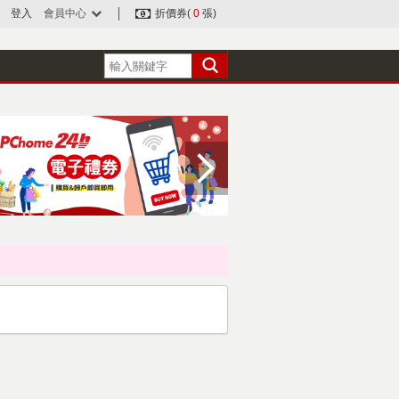
登入
會員中心
折價券(
0
張)