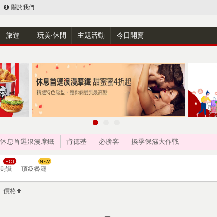
關於我們
旅遊
玩美‧休閒
主題活動
今日開賣
休息首選浪漫摩鐵
肯德基
必勝客
換季保濕大作戰
美饌
頂級餐廳
價格