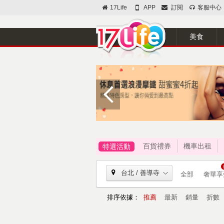
17Life
APP
訂閱
客服中心
美食
百貨禮券
機車出租
特選活動
台北 / 善導寺
全部
奢華享
排序依據：
推薦
最新
銷量
折數