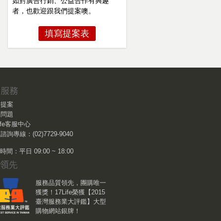
如對廣告行銷、公益合作有興趣
者，也歡迎跟我們提案噢。
填寫提案表
作提案
見問題
Life客服中心
諮詢專線：(02)7729-9040
間：平日 09:00 ~ 18:00
服務品質領先，團購唯一
獲獎！17Life榮獲【2015
臺灣服務業大評鑑】大型
購物網站銀牌！