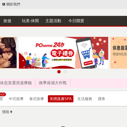
關於我們
旅遊
玩美‧休閒
主題活動
今日開賣
休息首選浪漫摩鐵
換季保濕大作戰
受
中式按摩
泰式按摩
美體護膚SPA
生活服務
禮券
價格