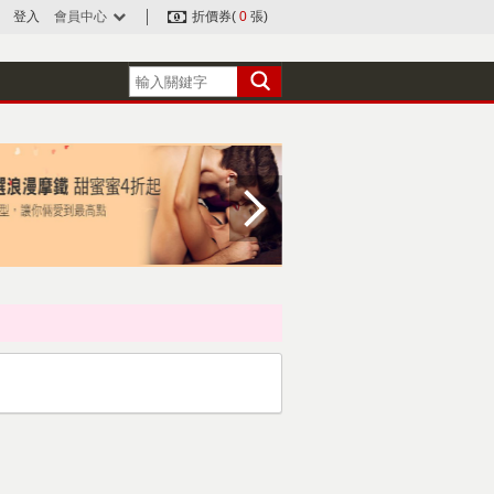
登入
會員中心
折價券(
0
張)