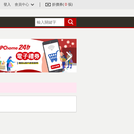
登入
會員中心
折價券(
0
張)