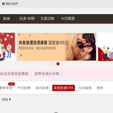
關於我們
旅遊
玩美‧休閒
主題活動
今日開賣
休息首選浪漫摩鐵
換季保濕大作戰
奢華享受
中式按摩
泰式按摩
美體護膚SPA
生活服務
禮券
價格