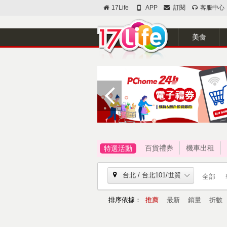
17Life
APP
訂閱
客服中心
美食
百貨禮券
機車出租
特選活動
台北 / 台北101/世貿
全部
排序依據：
推薦
最新
銷量
折數