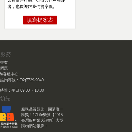
如對廣告行銷、公益合作有興趣
者，也歡迎跟我們提案噢。
填寫提案表
作提案
見問題
Life客服中心
諮詢專線：(02)7729-9040
間：平日 09:00 ~ 18:00
服務品質領先，團購唯一
獲獎！17Life榮獲【2015
臺灣服務業大評鑑】大型
購物網站銀牌！