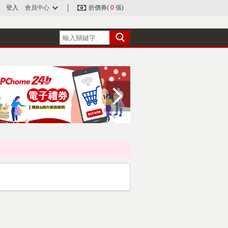
登入
會員中心
折價券(
0
張)