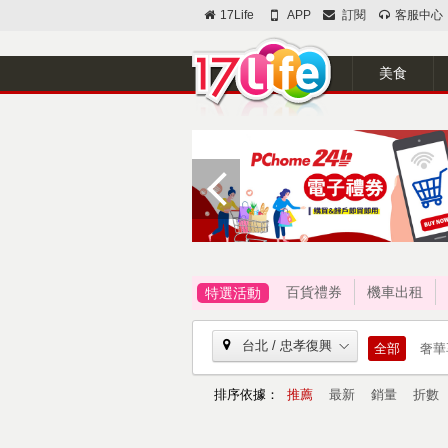
17Life
APP
訂閱
客服中心
美食
百貨禮券
機車出租
特選活動
台北 / 忠孝復興
全部
奢華
排序依據：
推薦
最新
銷量
折數