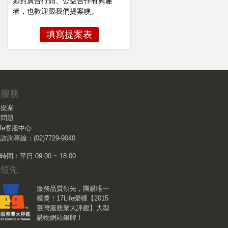
如對廣告行銷、公益合作有興趣
者，也歡迎跟我們提案噢。
填寫提案表
作提案
見問題
Life客服中心
諮詢專線：(02)7729-9040
間：平日 09:00 ~ 18:00
服務品質領先，團購唯一
獲獎！17Life榮獲【2015
臺灣服務業大評鑑】大型
購物網站銀牌！