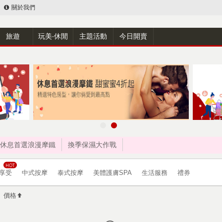
關於我們
旅遊
玩美‧休閒
主題活動
今日開賣
休息首選浪漫摩鐵
換季保濕大作戰
享受
中式按摩
泰式按摩
美體護膚SPA
生活服務
禮券
價格