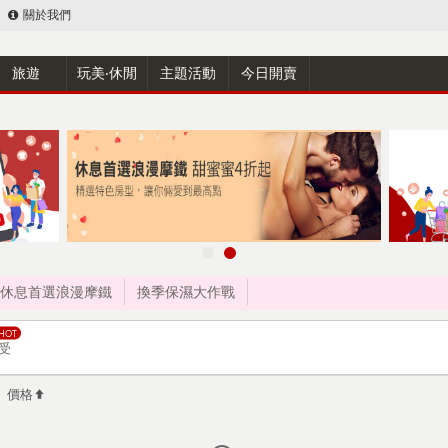
關於我們
旅遊
玩美‧休閒
主題活動
今日開賣
休息首選浪漫摩鐵
換季保濕大作戰
受
價格