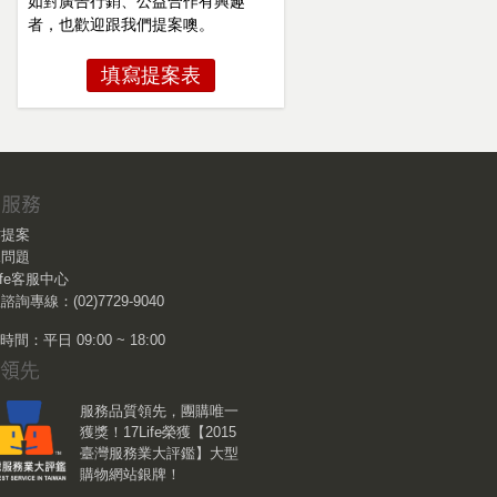
如對廣告行銷、公益合作有興趣
者，也歡迎跟我們提案噢。
填寫提案表
作提案
見問題
Life客服中心
諮詢專線：(02)7729-9040
間：平日 09:00 ~ 18:00
服務品質領先，團購唯一
獲獎！17Life榮獲【2015
臺灣服務業大評鑑】大型
購物網站銀牌！