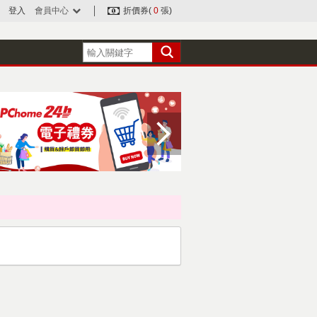
登入
會員中心
折價券(
0
張)