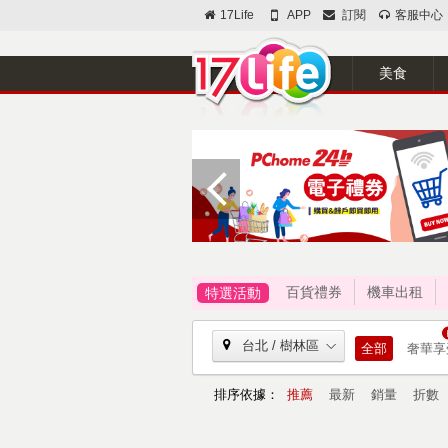
17Life
APP
訂閱
客服中心
美食
百貨禮券
機車出租
特選活動
台北 / 樹林區
全部
奢華享
排序依據：
推薦
最新
銷量
折數