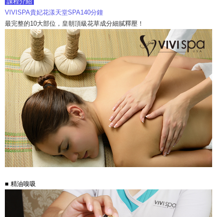
課程介紹
VIVISPA貴妃花漾天堂SPA140分鐘
最完整的10大部位，皇朝頂級花草成分細膩釋壓！
■ 精油嗅吸