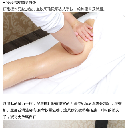
■
漫步雲端纖腿翹臀
頂級檀木要點加強，並以阿瑜陀耶古式手技，給妳蜜臀及纖腿。
以服貼的魔力手技，深層律動輕重得宜的力道搭配頂級摩洛哥精油，在臀
部、腿部並滑過腳底/腳背按壓滋養，讓累積的疲勞痠痛感一吋吋的消失
了，變得更放鬆自在。