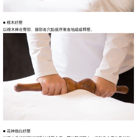
■
檀木紓壓
以檀木棒在臀部、腿部各穴點循序漸進地緩緩釋壓。
■
花神煥白紓壓