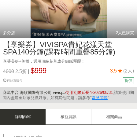
多分店
2
人已購買
【享樂券】VIVISPA貴妃花漾天堂
SPA140分鐘(課程時間重疊85分鐘)
享受美妍+美體，選用頂級花草成分細膩釋壓！
$999
3.5
(2人)
4000
2.5折
|
折價
已結束販售
商流中台-海欣國際有限公司-vivispa
使用期限延長至2026/08/31
,請於使用期
間內盡速至店家兌換好康。如有其他問題，請參考"
常見問題
"
詳細內容
權益資訊
相關商品