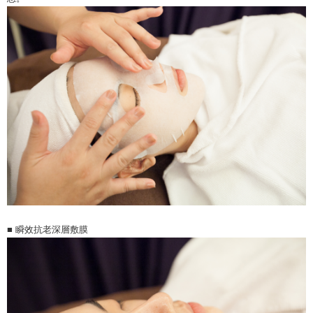
■
瞬效抗老深層敷膜