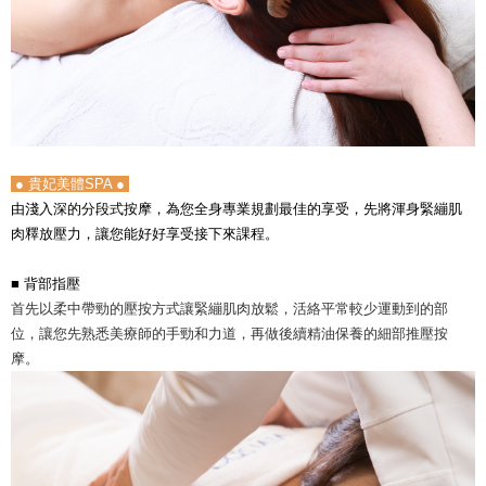
● 貴妃美體SPA ●
由淺入深的分段式按摩，為您全身專業規劃最佳的享受，先將渾身緊繃肌
肉釋放壓力，讓您能好好享受接下來課程。
■
背部指壓
首先以柔中帶勁的壓按方式讓緊繃肌肉放鬆，活絡平常較少運動到的部
位，讓您先熟悉美療師的手勁和力道，再做後續精油保養的細部推壓按
摩。