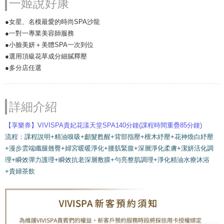
一姬說好康
●女星、名模最愛的時尚SPA沙龍
●一對一專業美容師服務
●小臉美妍＋美體SPA一次到位
●選用頂級花草成分細膩釋壓
●多分店任選
詳細介紹
【享樂券】VIVISPA貴妃花漾天堂SPA140分鐘(課程時間重疊85分鐘)
流程：課程說明+精油嗅吸+顱髮甦醒+背部指壓+檀木紓壓+花神煥白紓壓
+漫步雲端纖腿翹臀+婦宮暖暖淨化+腰肌緊腹+深層淨化柔膚+潔妍活化調
理+瞬效彈力護理+瞬效抗老深層敷膜+勻亮整肌調理+淨化精油水療沐浴
+貴婦茶飲