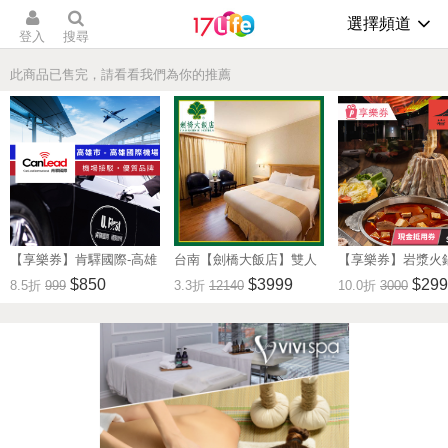
選擇頻道
登入
搜尋
此商品已售完，請看看我們為你的推薦
【享樂券】肯驛國際-高雄
台南【劍橋大飯店】雙人
【享樂券】岩漿火
市，高雄國際機場接駁
住宿券買一送一/贈送下午
抵用券3000元(一次
$850
$3999
$299
8.5折
999
3.3折
12140
10.0折
3000
茶點+古蹟門票(MO)