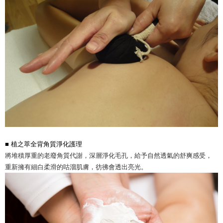
■
植之萃全背角質淨化護理
將堆積厚重的老廢角質代謝，深層淨化毛孔，給予自然透氣的舒爽感受，
重新擁有細白柔滑的咕溜肌膚，彷彿會透出亮光
。