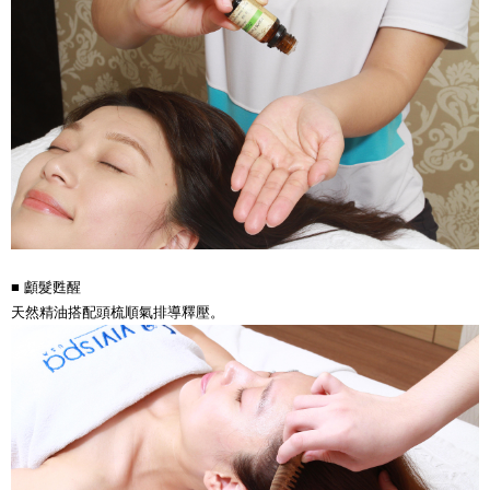
■ 顱髮甦醒
天然精油搭配頭梳順氣排導釋壓。