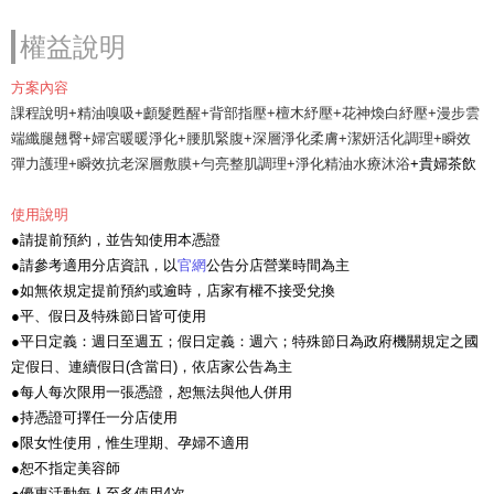
權益說明
方案內容
課程說明+精油嗅吸+顱髮甦醒+背部指壓+檀木紓壓+花神煥白紓壓+漫步雲
端纖腿翹臀+婦宮暖暖淨化+腰肌緊腹+深層淨化柔膚+潔妍活化調理+瞬效
彈力護理+瞬效抗老深層敷膜+勻亮整肌調理+淨化精油水療沐浴
+貴婦茶飲
使用說明
●請提前預約，並告知使用本憑證
●請參考適用分店資訊，以
官網
公告分店營業時間為主
●如無依規定提前預約或逾時，店家有權不接受兌換
●平、假日及特殊節日皆可使用
●平日定義：週日至週五；假日定義：週六；特殊節日為政府機關規定之國
定假日、連續假日(含當日)，依店家公告為主
●每人每次限用一張憑證，恕無法與他人併用
●持憑證可擇任一分店使用
●限女性使用，惟生理期、孕婦不適用
●恕不指定美容師
●優惠活動每人至多使用4次。