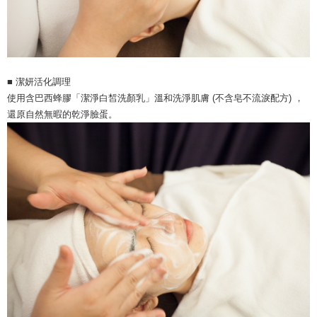
■
潔妍活化調理
使用含巴西蜂膠「潔淨白皙洗顏乳」溫和洗淨肌膚 (不含皂不流淚配方)
，
還原自然無暇的乾淨臉蛋。