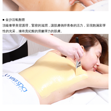
■
金沙活氧敷體
頂級奢華美背護理，緊密的滋潤，讓肌膚倘烊青春的活力，呈現飽滿富彈
性的光采，擁有貴妃般的滑嫩彈力的肌膚。