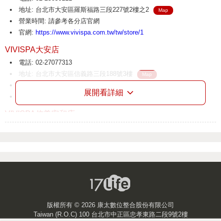
地址: 台北市大安區羅斯福路三段227號2樓之2
Map
營業時間: 請參考各分店官網
官網:
https://www.vivispa.com.tw/tw/store/1
VIVISPA大安店
電話: 02-27077313
地址: 台北市大安區信義路三段188號3樓
Map
營業時間: 請參考各分店官網
展開看詳細
官網:
https://www.vivispa.com.tw/tw/store/1
VIVISPA信義安和店
電話: 02-27086132
地址: 台北市大安區信義路四段210號3樓
Map
營業時間: 請參考各分店官網
官網:
https://www.vivispa.com.tw/tw/store/1
VIVISPA蘿雅名店
電話: 02-27210202
地址: 台北市大安區光復南路240巷30號1樓
Map
版權所有 ©
2026 康太數位整合股份有限公司
營業時間: 請參考各分店官網
Taiwan (R.O.C) 100 台北市中正區忠孝東路二段9號2樓