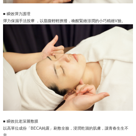
■
瞬效彈力護理
彈力保濕手法按摩 ，以脂腹輕輕撩撥，喚醒緊緻澎潤的小巧精緻V臉。
■
瞬效抗老深層敷膜
以高單位成份「BECA純露」刷敷全臉，浸潤乾涸的肌膚，讓青春生生不
息。