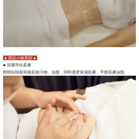
● 貴妃小臉美妍 ●
■
深層淨化柔膚
輕輕卸除眼與臉彩妝污物、油脂，同時適度保濕肌膚，平衡肌膚油脂。