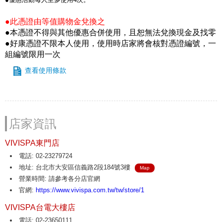
●此憑證由等值購物金兌換之
●本憑證不得與其他優惠合併使用，且恕無法兌換現金及找零
●好康憑證不限本人使用，使用時店家將會核對憑證編號，一
組編號限用一次
查看使用條款
店家資訊
VIVISPA東門店
電話: 02-23279724
地址: 台北市大安區信義路2段184號3樓
Map
營業時間: 請參考各分店官網
官網:
https://www.vivispa.com.tw/tw/store/1
VIVISPA台電大樓店
電話: 02-23650111