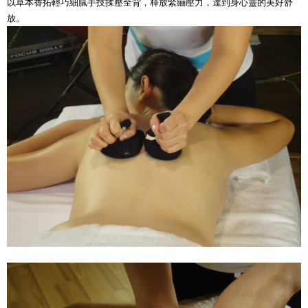
以草本香拓輕巧細膩手技揉壓全背，釋放緊繃壓力，達到身心靈的美好舒
放。