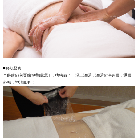
■
腰肌緊腹
再將腹部包覆纖塑薑膜爆汗，彷彿做了一場三溫暖，溫暖女性身體，通體
舒暢，神清氣爽！