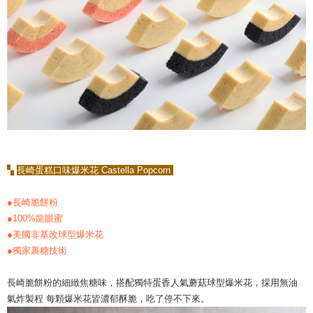
▚
長崎蛋糕口味爆米花 Castella Popcorn
●長崎脆餅粉
●100%龍眼蜜
●美國非基改球型爆米花
●獨家裹糖技術
長崎脆餅粉的細緻焦糖味，搭配獨特蛋香人氣蘑菇球型爆米花，採用無油
氣炸製程 每顆爆米花皆濃郁酥脆，吃了停不下來。