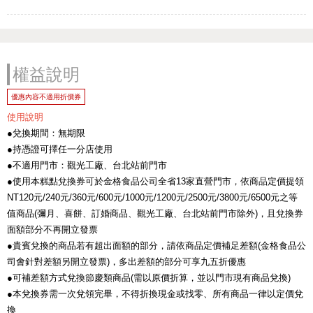
權益說明
優惠內容不適用折價券
使用說明
●兌換期間：無期限
●持憑證可擇任一分店使用
●不適用門市：觀光工廠、台北站前門市
●使用本糕點兌換券可於金格食品公司全省13家直營門市，依商品定價提領
NT120元/240元/360元/600元/1000元/1200元/2500元/3800元/6500元之等
值商品(彌月、喜餅、訂婚商品、觀光工廠、台北站前門市除外)，且兌換券
面額部分不再開立發票
●貴賓兌換的商品若有超出面額的部分，請依商品定價補足差額(金格食品公
司會針對差額另開立發票)，多出差額的部分可享九五折優惠
●可補差額方式兌換節慶類商品(需以原價折算，並以門市現有商品兌換)
●本兌換券需一次兌領完畢，不得折換現金或找零、所有商品一律以定價兌
換