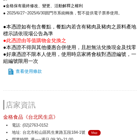
●金格保有最終修改、變更、活動解釋之權利
● 2025/6/27~2025/6/30因門市系統轉換，暫不提供電子票券使用。
●本憑證如有包含餐點，餐點內若含有豬肉及豬肉之原料產地
標示請依現場公告為準
●此憑證由等值購物金兌換之
●本憑證不得與其他優惠合併使用，且恕無法兌換現金及找零
●好康憑證不限本人使用，使用時店家將會核對憑證編號，一
組編號限用一次
查看使用條款
店家資訊
金格食品《台北民生店》
電話: (02)2763-0152
地址: 台北市松山區民生東路五段184-1號
Map
營業時間: 週一~週日 09:30~21:00