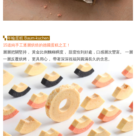
▚
年輪蛋糕 Baum-kuchen
15道純手工逐層烘焙的德國蛋糕之王！
層層把關堅持， 黃金比例麵糊稠度， 甜度恰到好處，口感層次豐富。 一層
一層反覆烘烤， 更具用心， 帶著深深祝福與圓滿長久的含意。