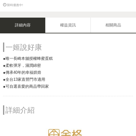
限時優惠中!
詳細內容
權益資訊
相關商品
一姬說好康
●唯一長崎本舖授權蜂蜜蛋糕
●柔軟彈牙，濕潤綿密
●傳承40年的幸福烘焙
●全台13家直營門市適用
●可自選喜愛的商品帶回家
詳細介紹