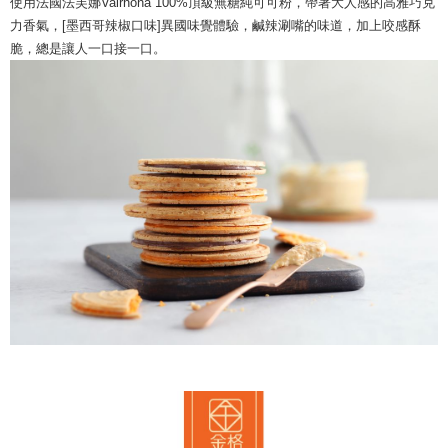
使用法國法芙娜Valrhona 100%頂級無糖純可可粉，帶著大人感的高雅巧克
力香氣，[墨西哥辣椒口味]異國味覺體驗，鹹辣涮嘴的味道，加上咬感酥
脆，總是讓人一口接一口。