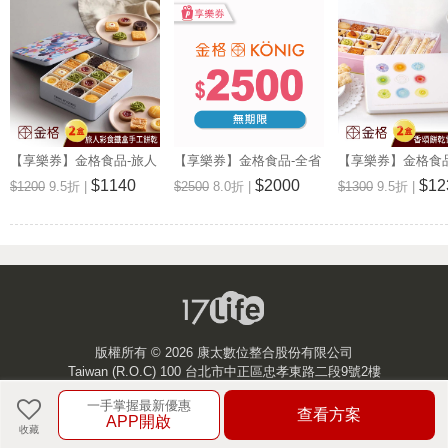
金格食品《板橋店》
電話: (02)2966-4534
地址: 新北市板橋區南門街17號
Map
營業時間: 週一~週日 10:00~21:00
金格食品《桃園店》
電話: (03)336-1279
【享樂券】金格食品-旅人
【享樂券】金格食品-全省
【享樂券】金格食
地址: 桃園市桃園區中山路108號
Map
彩食鐵盒手工餅乾禮盒2盒
13家直營門市2500元提貨
餅乾雪茄捲禮盒2
$1140
$2000
$12
$1200
9.5折 |
$2500
8.0折 |
$1300
9.5折 |
營業時間: 週一~週日 10:00~20:30
入
券
金格食品《桃園中壢店》
電話: (03)426-8160
地址: 桃園市中壢區延平路476號
Map
營業時間: 週一~週日 10:00~21:00
金格食品《台中三民店》
版權所有 ©
2026 康太數位整合股份有限公司
電話: (04)2229-2200
Taiwan (R.O.C) 100 台北市中正區忠孝東路二段9號2樓
地址: 台中市中區三民路二段72號
Map
一手掌握最新優惠
營業時間: 週一~週日 10:30~19:00
客服中心
查看方案
APP開啟
收藏
金格食品《新竹店》