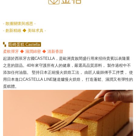
- 散播關懷與感恩 -
- 創新精緻 ◆ 美味求真 -
▚
長崎蛋糕 Castella
柔軟彈牙 ◆ 濕潤綿密 ◆ 清新香甜
起源於西班牙古國CASTELLA，是歐洲貴族間盛行用來招待貴賓以表隆重
之意的甜品。40年來守護所有人的健康，嚴選高品質原料， 製作過程中不
添加任何油脂。 堅持日本正統慢火烘焙工法， 由匠人級師傅手工拌漿， 使
用日本進口CASTELLA LINE隧道爐慢火烘焙， 打造蓬鬆、濕潤又有彈性的
蛋糕體。