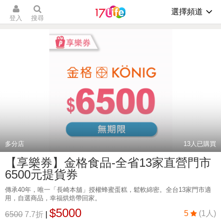
選擇頻道
登入
搜尋
多分店
13
人已購買
【享樂券】金格食品-全省13家直營門市
6500元提貨券
傳承40年，唯一「長崎本舖」授權蜂蜜蛋糕，鬆軟綿密。全台13家門市適
用，自選商品，幸福烘焙帶回家。
$5000
5
(1人)
6500
7.7折
|