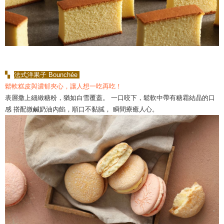
▚
法式洋果子 Bounchée
鬆軟糕皮與濃郁夾心，讓人想一吃再吃！
表層撒上細緻糖粉，猶如白雪覆蓋。 一口咬下，鬆軟中帶有糖霜結晶的口
感 搭配微鹹奶油內餡，順口不黏膩， 瞬間療癒人心。