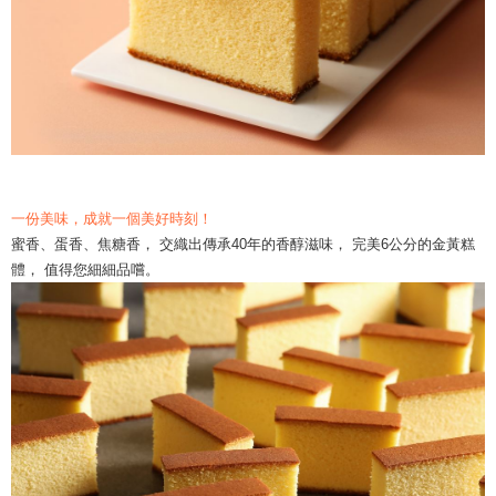
一份美味，成就一個美好時刻！
蜜香、蛋香、焦糖香， 交織出傳承40年的香醇滋味， 完美6公分的金黃糕
體， 值得您細細品嚐。