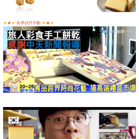
★
★
★
各界好評不斷
★
★
★