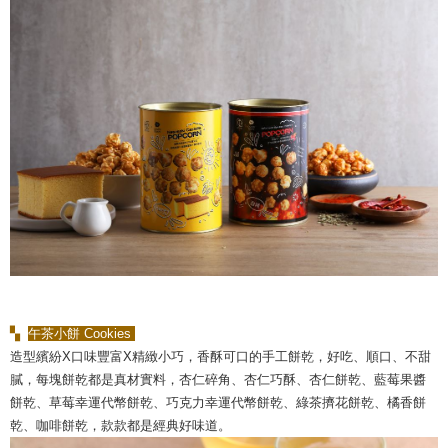
▚
午茶小餅 Cookies
造型繽紛X口味豐富X精緻小巧，香酥可口的手工餅乾，好吃、順口、不甜
膩，每塊餅乾都是真材實料，杏仁碎角、杏仁巧酥、杏仁餅乾、藍莓果醬
餅乾、草莓幸運代幣餅乾、巧克力幸運代幣餅乾、綠茶擠花餅乾、橘香餅
乾、咖啡餅乾，款款都是經典好味道。