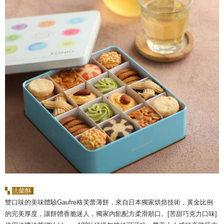
▚
法蘭酥
雙口味的美味體驗Gaufre格芙蕾薄餅，來自日本獨家烘焙技術，黃金比例
的完美厚度，讓餅體香脆迷人，獨家內餡配方柔滑順口。[苦甜巧克力口味]