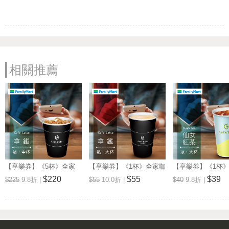
相關推薦
【享樂券】《5杯》全家
【享樂券】《1杯》全家咖
【享樂券】《1杯
Let's Café-冰拿鐵(中杯)
啡Let's Café-熱拿鐵(大杯)
品茶Let's Tea-
$220
$55
$39
$225
9.8折 |
$55
10.0折 |
$40
9.8折 |
(大杯)