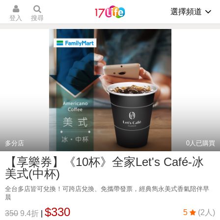
選擇頻道
登入
搜尋
多分店
0
人已購買
【享樂券】《10杯》全家Let's Café-冰
美式(中杯)
全台多店皆可兌換！可跨店兌換、免攜帶發票，經典雋永美式香氣陪伴早
晨
$330
5
(2人)
350
9.4折
|