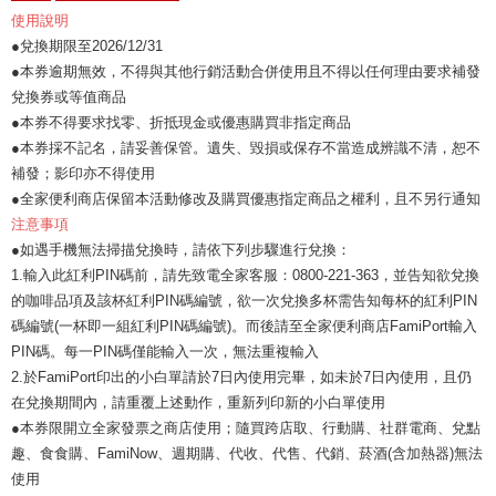
使用說明
●兌換期限至2026/12/31
●本券逾期無效，不得與其他行銷活動合併使用且不得以任何理由要求補發
兌換券或等值商品
●本券不得要求找零、折抵現金或優惠購買非指定商品
●本券採不記名，請妥善保管。遺失、毀損或保存不當造成辨識不清，恕不
補發；影印亦不得使用
●全家便利商店保留本活動修改及購買優惠指定商品之權利，且不另行通知
注意事項
●如遇手機無法掃描兌換時，請依下列步驟進行兌換：
1.輸入此紅利PIN碼前，請先致電全家客服：0800-221-363，並告知欲兌換
的咖啡品項及該杯紅利PIN碼編號，欲一次兌換多杯需告知每杯的紅利PIN
碼編號(一杯即一組紅利PIN碼編號)。而後請至全家便利商店FamiPort輸入
PIN碼。每一PIN碼僅能輸入一次，無法重複輸入
2.於FamiPort印出的小白單請於7日內使用完畢，如未於7日內使用，且仍
在兌換期間內，請重覆上述動作，重新列印新的小白單使用
●本券限開立全家發票之商店使用；隨買跨店取、行動購、社群電商、兌點
趣、食食購、FamiNow、週期購、代收、代售、代銷、菸酒(含加熱器)無法
使用