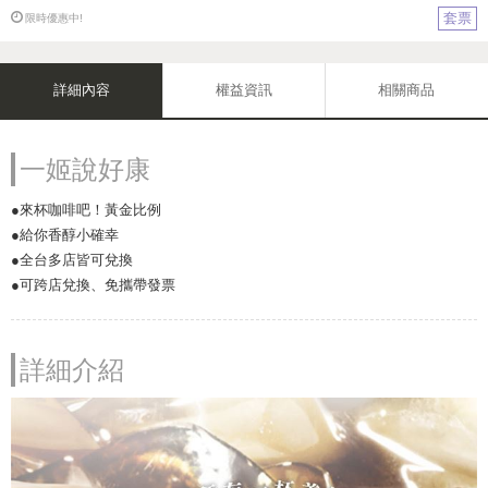
套票
限時優惠中!
詳細內容
權益資訊
相關商品
一姬說好康
●來杯咖啡吧！黃金比例
●給你香醇小確幸
●全台多店皆可兌換
●可跨店兌換、免攜帶發票
詳細介紹