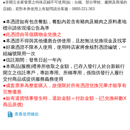
●非開立全家發票之特殊店鋪不可使用(如：台鐵、部分學校、廠辦及商場的
店鋪)，若對本券使用上有疑問請洽客服：0800-221-363
●本憑證如有包含餐點，餐點內若含有豬肉及豬肉之原料產地
標示請依現場公告為準
●此憑證由等值購物金兌換之
●本憑證不得與其他優惠合併使用，且恕無法兌換現金及找零
●好康憑證不限本人使用，使用時店家將會核對憑證編號，一
組編號限用一次
●信託期間：發售日起一年內
●本商品(服務)禮券所收取之金額，已存入發行人於台新銀行
開立之信託專戶，專款專用。所稱專用，係指供發行人履行
交付商品或提供服務義務使用
●成套票券為整套購入，故僅限於所有憑證兌換完畢才能享有
完整優惠
●如有退貨情事發生時，退款金額＝付款金額－(已兌換杯數X
商品原價)
查看使用條款