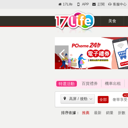
17Life
APP
訂閱
客服中心
美食
百貨禮券
機車出租
特選活動
高屏 / 後勁
全部
奢華享受
排序依據：
推薦
最新
銷量
折數