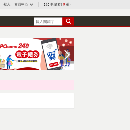
登入
會員中心
折價券(
0
張)