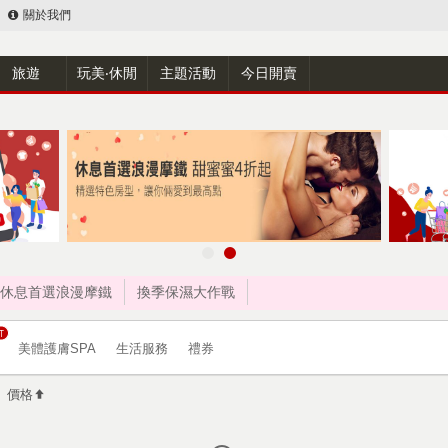
關於我們
旅遊
玩美‧休閒
主題活動
今日開賣
休息首選浪漫摩鐵
換季保濕大作戰
美體護膚SPA
生活服務
禮券
價格