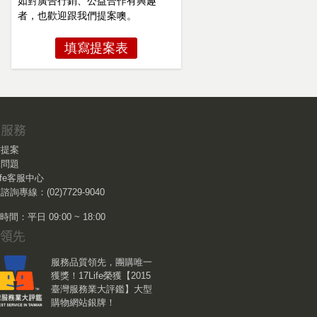
如對廣告行銷、公益合作有興趣
者，也歡迎跟我們提案噢。
填寫提案表
作提案
見問題
Life客服中心
諮詢專線：(02)7729-9040
間：平日 09:00 ~ 18:00
服務品質領先，團購唯一
獲獎！17Life榮獲【2015
臺灣服務業大評鑑】大型
購物網站銀牌！