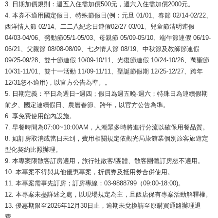
3. 日期加價規則：週五入住需加價500元，週六入住需加價2000元。
4. 本券不適用國定假日、特殊節假日(例：元旦 01/01、春節 02/14-02/22、
西洋情人節 02/14、二二八紀念日連假02/27-03/01、兒童節清明連假
04/03-04/06、勞動節05/1-05/03、母親節 05/09-05/10、端午節連假 06/19-
06/21、父親節 08/08-08/09、七夕情人節 08/19、中秋節及教師節連假
09/25-09/28、雙十節連假 10/09-10/11、光復節連假 10/24-10/26、萬聖節
10/31-11/01、雙十一活動 11/09-11/11、聖誕節假期 12/25-12/27、跨年
12/31恕不適用)，以官方公告為準。。
5. 日期定義：平日為週日~週四；假日為週五晚-週六；特殊日為連續假期
前夕、國定連續假日、農曆春節、跨年，以官方公告為準。
6. 享免費使用館內設施。
7. 早餐時間為07:00~10:00AM，人潮眾多時將進行分流以確保用餐品質。
8. 如訂房取消或當日未到，費用相關規定依觀光局旅館業個別旅客旅遊定
型化契約比照辦理。
9. 本專案限散客訂房適用，旅行社散客/團體、散客團體訂房恕不適用。
10. 本專案不得與其他優惠專案，折價券及抵用券合併使用。
11. 本專案需事先訂房；訂房專線：03-9888799（09:00-18:00)。
12. 本專案未盡詳述之處，以現場規定為主，且飯店保有專案活動解釋權。
13. 優惠期限至2026年12月30日止，逾期未兌換請至原購買通路辦理退
費。