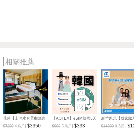
相關推薦
花蓮【山灣水月景觀溫泉
【AOTEX】eSIM韓國5天
新竹以北【成家驗屋
會館】景觀雙人房一泊一
無限高速網路吃到飽兌換
25坪 (三房格局)
$3350
$333
$1
$7260
4.6折 |
$666
5.0折 |
$14800
9.3折 |
食住宿券(MO)
券(MO)
券 (MO)