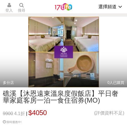
選擇頻道
登入
搜尋
多分店
0
人已購買
礁溪【沐恩遠東溫泉度假飯店】平日奢
華家庭客房一泊一食住宿券(MO)
$4050
(評價資料不足)
9900
4.1折
|
限時優惠中!