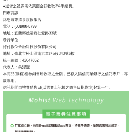
●退貨之禮券需依票面金額收取3%手續費。
門市資訊
沐恩遠東溫泉渡假飯店
電話：(03)988-8799
地址：宜蘭縣礁溪鄉仁愛路33號
發行單位
好付數位金融科技股份有限公司
地址：臺北市松山區南京東路5段343號6樓
統一編號：42647852
代表人：吳瀅潔
本商品(服務)禮券銷售所收取之金額，已存入陽信商業銀行之信託專戶，專
款專用。
信託期間自禮券銷售日(以票券上記載之銷售日期為準)起算一年。