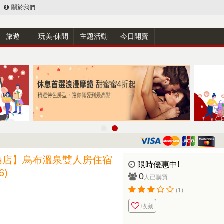
關於我們
旅遊
玩美‧休閒
主題活動
今日開賣
酒店】烏布溫泉雙人房住宿
限時優惠中!
)
0
人已購買
(1)
收藏