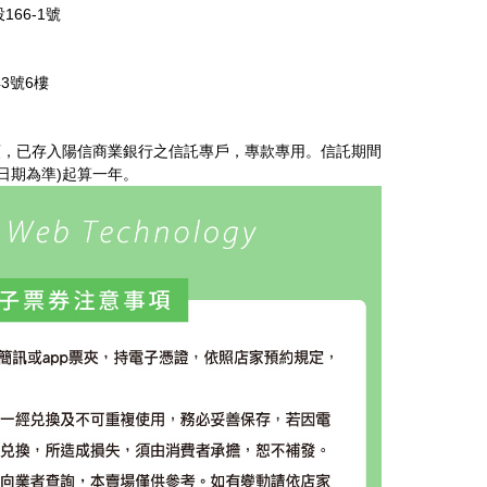
66-1號
3號6樓
額，已存入陽信商業銀行之信託專戶，專款專用。信託期間
日期為準)起算一年。