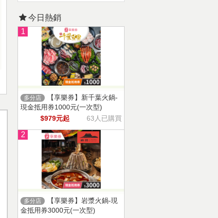
今日熱銷
1
【享樂券】新千葉火鍋-
多分店
現金抵用券1000元(一次型)
$979元起
63人已購買
2
【享樂券】岩漿火鍋-現
多分店
金抵用券3000元(一次型)