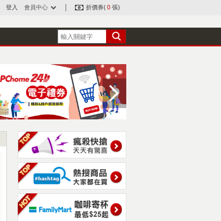
登入
會員中心
折價券(
0
張)