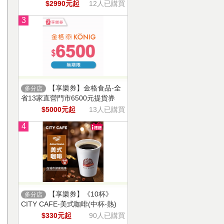
$2990元起
12人已購買
3
【享樂券】金格食品-全
多分店
省13家直營門市6500元提貨券
$5000元起
13人已購買
4
【享樂券】《10杯》
多分店
CITY CAFE-美式咖啡(中杯-熱)
$330元起
90人已購買