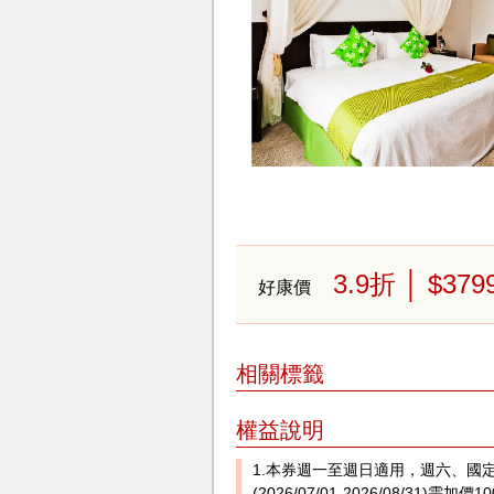
3.9
折
│ $379
好康價
相關標籤
權益說明
1.本券週一至週日適用，週六、國
(2026/07/01-2026/08/31)需加價