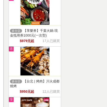
【享樂券】千葉火鍋-現
多分店
金抵用券1000元(一次型)
$979元起
17人已購買
8
【台北 | 烤肉】川火成都
多分店
燒烤
$950元起
12人已購買
9