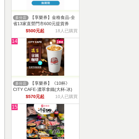
【享樂券】金格食品-全
多分店
省13家直營門市600元提貨券
$500元起
18人已購買
14
【享樂券】《10杯》
多分店
CITY CAFE-濃萃拿鐵(大杯-冰)
$570元起
10人已購買
15