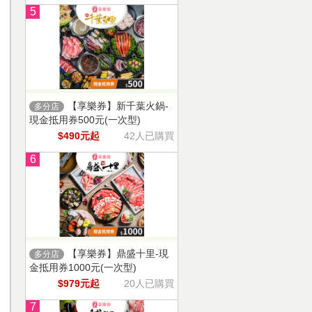
5
【享樂券】新千葉火鍋-
多分店
現金抵用券500元(一次型)
$490元起
42人已購買
6
【享樂券】鼎盛十里-現
多分店
金抵用券1000元(一次型)
$979元起
20人已購買
7