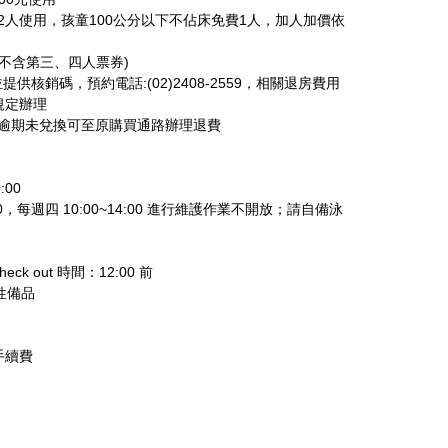
2人使用，孩童100公分以下不佔床免費1人，加人加價依
(不含第三、四人票券)
供核銷碼，預約電話:(02)2408-2559，相關退房費用
規定辦理
日止，逾期未兌換可至原購買通路辦理退費
:00
00，每週四 10:00~14:00 進行維護作業不開放；請自備泳
check out 時間：12:00 前
性備品
手續費