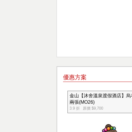
優惠方案
金山【沐舍溫泉渡假酒店】烏
兩張(MO26)
3.9 折
原價 $9,700