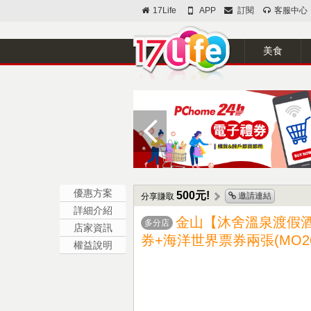
17Life
APP
訂閱
客服中心
美食
優惠方案
500元!
邀請連結
分享賺取
詳細介紹
金山【沐舍溫泉渡假
多分店
店家資訊
券+海洋世界票券兩張(MO26
權益說明