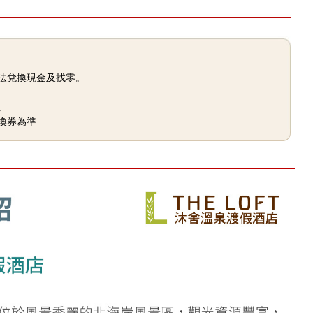
法兌換現金及找零。
。
換券為準