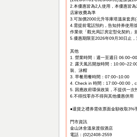
2.本優惠皆為2人使用，本優惠皆為
店家收費為準
3.可加價2000元升等庫塔溫泉套房
4.需提前電話預約，告知持券使用並提
作業依「觀光局訂房定型化契約」
5.優惠期限至2026年09月30
其他
1. 營業時間：週一至週日 06:00~00
2. 露天風呂開放時間：10:00~22:
裝、泳帽
3. 早餐用餐時間：07:00~10:00
4. Check in 時間：17:00~00:00，
5. 因應政府環保政策，不提供一次
6.不得找零亦不得與其他優惠併用
●退貨之禮券需依票面金額收取3%
門市資訊
金山沐舍溫泉渡假酒店
電話：(02)2408-2559