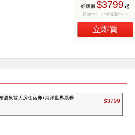
$3799
好康價
起
原價9700 | 3.9折現省$5901
立即買
布溫泉雙人房住宿券+海洋世界票券
$3799