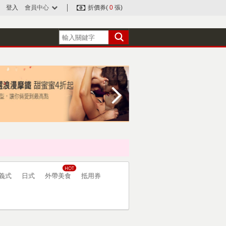
登入
會員中心
折價券(
0
張)
義式
日式
外帶美食
抵用券