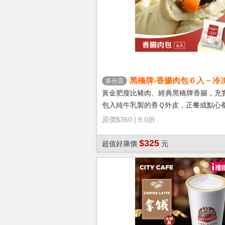
黑橋牌-香腸肉包６入－冷
多分店
黃金肥瘦比豬肉、經典黑橋牌香腸，充
包入純牛乳製的香Ｑ外皮，正餐或點心
選擇！
原價
$360
|
9.0折
$325
超值好康價
元