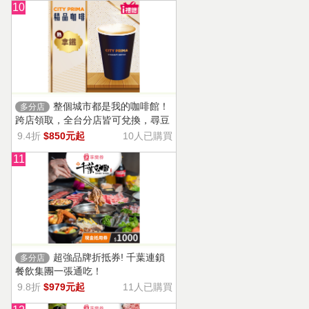
10
整個城市都是我的咖啡館！
多分店
跨店領取，全台分店皆可兌換，尋豆
師精選豆種，邀你一起鑑賞精品美味
9.4折
$850元起
10人已購買
11
超強品牌折抵券! 千葉連鎖
多分店
餐飲集團一張通吃！
9.8折
$979元起
11人已購買