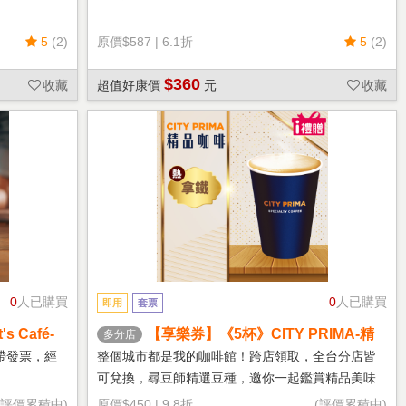
5
(2)
原價
$587
|
6.1折
5
(2)
$360
收藏
超值好康價
元
收藏
0
人已購買
0
人已購買
即用
套票
 Café-
【享樂券】《5杯》CITY PRIMA-精
多分店
品拿鐵(中杯-熱)
帶發票，經
整個城市都是我的咖啡館！跨店領取，全台分店皆
可兌換，尋豆師精選豆種，邀你一起鑑賞精品美味
(評價累積中)
原價
$450
|
9.8折
(評價累積中)