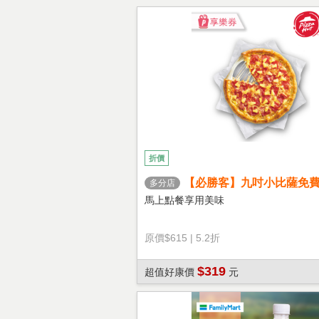
折價
【必勝客】九吋小比薩免
多分店
心餅皮】享樂券
馬上點餐享用美味
原價
$615
|
5.2折
$319
超值好康價
元