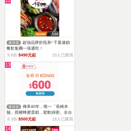
12
超強品牌折抵券! 千葉連鎖
多分店
餐飲集團一張通吃！
9.8折
$490元起
19人已購買
13
傳承40年，唯一「長崎本
多分店
舖」授權蜂蜜蛋糕，鬆軟綿密。全台
13家門市適用，自選商品，幸福烘焙
8.3折
$500元起
18人已購買
帶回家。
14