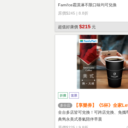
Fami!ce霜淇淋不限口味均可兌換
原價
$245
|
8.8折
$215
超值好康價
元
折價
套票
【享樂券】《5杯》全家Let's
多分店
熱美式(大杯)
全台多店皆可兌換！可跨店兌換、免攜
典雋永美式香氣陪伴早晨
原價
$225
|
9.8折