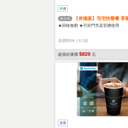
折價
【肯德基】宅宅快樂餐 享
多分店
★回味無窮 ★可於門市及官網使用
原價
$996
|
8.2折
$820
超值好康價
元
套票