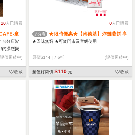
20
人已購買
0
人已購買
CAFE-拿
★限時優惠★【肯德基】炸雞薯餅 享
多分店
樂券
全台分店皆
★回味無窮 ★可於門市及官網使用
啡的濃烈變
(評價累積中)
原價
$144
|
7.6折
(評價累積中)
$110
收藏
超值好康價
元
收藏