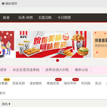
關於我們
旅遊
玩美‧休閒
主題活動
今日開賣
禮券
休息首選浪漫摩鐵
換季保濕大作戰
機車出租
級餐廳
星級美饌
連鎖餐飲
餐廳美食
咖啡寄杯
吃到飽
飲品
食尚
價格