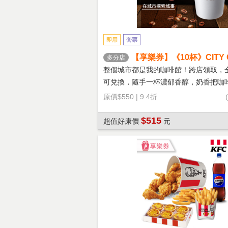
即用
套票
【享樂券】《10杯》CITY 
多分店
鐵(大杯-熱)
整個城市都是我的咖啡館！跨店領取，
可兌換，隨手一杯濃郁香醇，奶香把咖
溫柔！
原價
$550
|
9.4折
$515
超值好康價
元