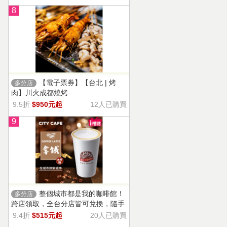
8
【電子票券】【台北 | 烤
多分店
肉】川火成都燒烤
9.5折
$950元起
12人已購買
9
整個城市都是我的咖啡館！
多分店
跨店領取，全台分店皆可兌換，隨手
一杯濃郁香醇，奶香把咖啡的濃烈變
9.4折
$515元起
20人已購買
溫柔！