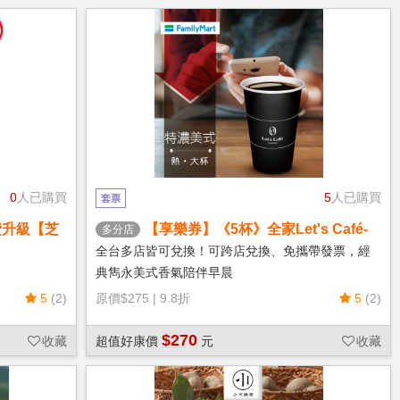
0
人已購買
5
人已購買
套票
費升級【芝
【享樂券】《5杯》全家Let's Café-
多分店
熱特濃美式(大杯)
全台多店皆可兌換！可跨店兌換、免攜帶發票，經
典雋永美式香氣陪伴早晨
5
(2)
原價
$275
|
9.8折
5
(2)
$270
收藏
超值好康價
元
收藏