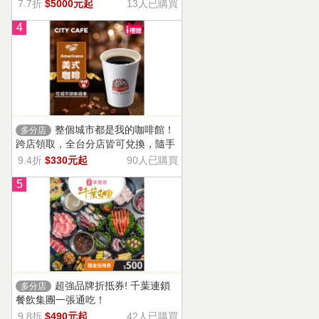
13家門市適用，自選商品，幸福烘焙
7.7折
$5000元起
13人已購買
帶回家。
4
整個城市都是我的咖啡館！
多分店
跨店領取，全台分店皆可兌換，隨手
一杯濃郁香醇，調和酸味，清新果香
9.4折
$330元起
90人已購買
回甘不苦澀
5
超強品牌折抵券! 千葉連鎖
多分店
餐飲集團一張通吃！
9.8折
$490元起
42人已購買