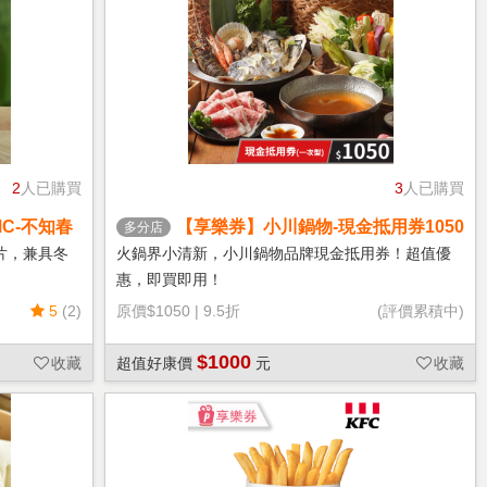
2
人已購買
3
人已購買
C-不知春
【享樂券】小川鍋物-現金抵用券1050
多分店
元(一次型)
片，兼具冬
火鍋界小清新，小川鍋物品牌現金抵用券！超值優
惠，即買即用！
5
(2)
原價
$1050
|
9.5折
(評價累積中)
$1000
收藏
超值好康價
元
收藏