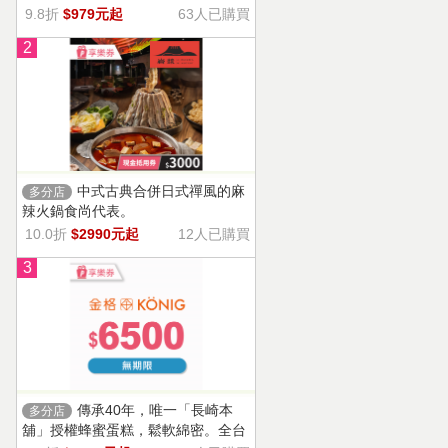
9.8折
$979元起
63人已購買
2
中式古典合併日式禪風的麻
多分店
辣火鍋食尚代表。
10.0折
$2990元起
12人已購買
3
傳承40年，唯一「長崎本
多分店
舖」授權蜂蜜蛋糕，鬆軟綿密。全台