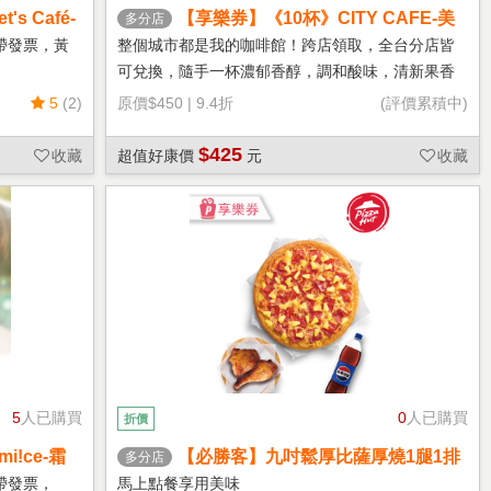
s Café-
【享樂券】《10杯》CITY CAFE-美
多分店
式咖啡(大杯-冰)
帶發票，黃
整個城市都是我的咖啡館！跨店領取，全台分店皆
可兌換，隨手一杯濃郁香醇，調和酸味，清新果香
回甘不苦澀
5
(2)
原價
$450
|
9.4折
(評價累積中)
$425
收藏
超值好康價
元
收藏
5
人已購買
0
人已購買
折價
!ce-霜
【必勝客】九吋鬆厚比薩厚燒1腿1排
多分店
套餐 享樂券
帶發票，
馬上點餐享用美味