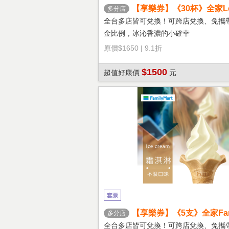
【享樂券】《30杯》全家Let'
多分店
冰拿鐵(大杯)
全台多店皆可兌換！可跨店兌換、免攜
金比例，冰沁香濃的小確幸
原價
$1650
|
9.1折
$1500
超值好康價
元
套票
【享樂券】《5支》全家Fami
多分店
淇淋(口味不限)
全台多店皆可兌換！可跨店兌換、免攜