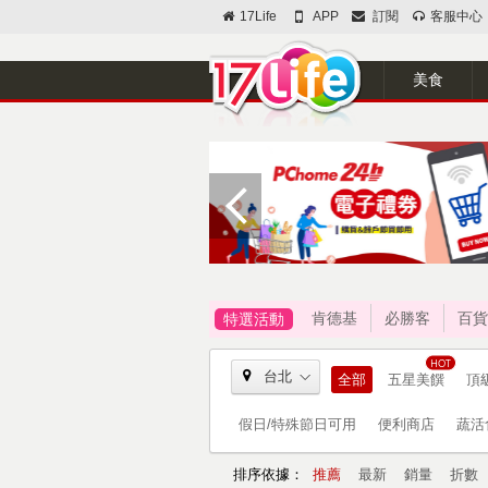
17Life
APP
訂閱
客服中心
美食
肯德基
必勝客
百貨
特選活動
台北
全部
五星美饌
頂
假日/特殊節日可用
便利商店
蔬活
排序依據：
推薦
最新
銷量
折數