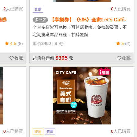
2
人已購買
0
人已購買
套票
樂券
【享樂券】《5杯》全家Let's Café-
多分店
熱單品美式(中杯)
全台多店皆可兌換！可跨店兌換、免攜帶發票，不
定期挑選單品豆種，甘醇驚豔
4.5
(8)
原價
$400
|
9.9折
5
(2)
$395
收藏
超值好康價
元
收藏
0
人已購買
0
人已購買
即用
套票