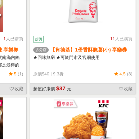
1
人已購買
11
人已購買
折價
凍 享樂券
【肯德基】1份香酥脆薯(小) 享樂券
多分店
實飽滿內餡
★回味無窮 ★可於門市及官網使用
都是最棒的
5
(1)
原價
$40
|
9.3折
4.5
(8)
$37
收藏
超值好康價
元
收藏