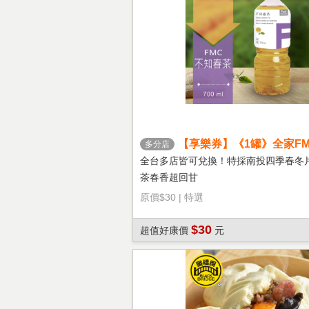
【享樂券】《1罐》全家FM
多分店
茶
全台多店皆可兌換！特採南投四季春冬
茶春香超回甘
原價
$30
|
特選
$30
超值好康價
元