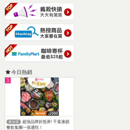
今日熱銷
1
超強品牌折抵券! 千葉連鎖
多分店
餐飲集團一張通吃！