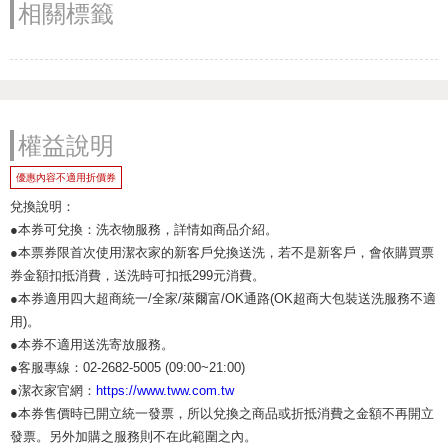
相關標籤
權益說明
優惠內容不適用折價券
兌換說明：
●本券可兌換：洗衣物服務，詳情如商品介紹。
●本票券限首次使用潔衣家的新客戶兌換送洗，若不是新客戶，會依購買票
券金額扣抵消費，送洗時可扣抵299元消費。
●本券適用四大超商統一/全家/萊爾富/OK通路(OK超商大包裝送洗服務不適
用)。
●本券不適用送洗寄放服務。
●客服專線：02-2682-5005 (09:00~21:00)
●潔衣家官網：
https://www.tww.com.tw
●本券售價時已開立統一發票，所以兌換之商品或折抵消費之金額不再開立
發票。另外加購之服務則不在此範圍之內。