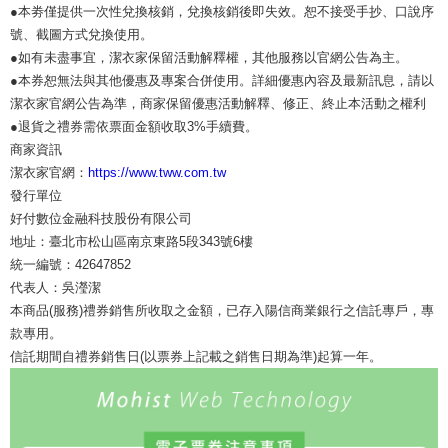
●本劵僅提供一次性兌換核銷，兌換核銷後即失效。恕不接受手抄、口說序
號、截圖方式兌換使用。
●如有未盡事宜，潔衣家保留活動解釋權，其他服務以官網公告為主。
●本券恕無法與其他優惠及專案合併使用。詳細優惠內容及最新訊息，請以
潔衣家官網公告為準，商家保留優惠活動解釋、修正、終止本活動之權利
●退貨之禮券需依票面金額收取3%手續費。
商家資訊
潔衣家官網：
https://www.tww.com.tw
發行單位
好付數位金融科技股份有限公司
地址：臺北市松山區南京東路5段343號6樓
統一編號：42647852
代表人：吳瀅潔
本商品(服務)禮券銷售所收取之金額，已存入陽信商業銀行之信託專戶，專
款專用。
信託期間自禮券銷售日(以票券上記載之銷售日期為準)起算一年。