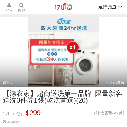
選擇頻道
登入
搜尋
多分店
0
人已購買
【潔衣家】超商送洗第一品牌_限量新客
送洗3件券1張(乾洗首選)(26)
$299
(評價資料不足)
570
5.2折
|
限時優惠中!