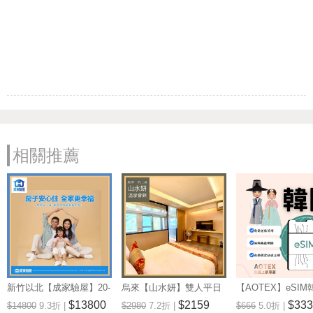
相關推薦
新竹以北【成家驗屋】20-
烏來【山水妍】雙人平日
【AOTEX】eSIM
25坪 (三房格局)超值驗屋
泡湯加精緻套餐-觀景湯房
無限高速網路吃到
$13800
$2159
$333
$14800
9.3折 |
$2980
7.2折 |
$666
5.0折 |
券 (MO)
MO26S
券(MO)