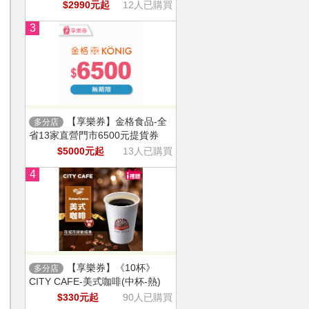
$2990元起
12人已購買
3
【享樂券】金格食品-全
多分店
省13家直營門市6500元提貨券
$5000元起
13人已購買
4
【享樂券】《10杯》
多分店
CITY CAFE-美式咖啡(中杯-熱)
$330元起
90人已購買