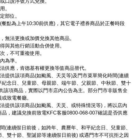
抄或口說序號方式兌換。
使用。
指定部位。
餐點為上午10:30前供應)，其它電子禮券商品於正餐時段
品，無法更換或加價兌換其他商品。
不得與其他行銷活動合併使用。
一次，不可重複使用。
店內為準。
無法供應，肯德基有權更換等值商品替代。
法提供該項商品(如颱風、天災等)及門市菜單簡化時間(連續
平紀念日、兒童節、母親節、端午節、父親節、中秋節、雙十
提供該項商品，實際以門市店內公告為主。部分門市非販售全
員或致電餐廳。
法提供該項商品(如颱風、天災、或特殊情況等)，將以店內
建議兌換前致電KFC客服0800-068-007確認是否供應
間(連續假日前後，如跨年、農曆年、和平紀念日、兒童節、
、雙十節、聖誕節等連續假日前後) 或遇門市不可抗拒之因