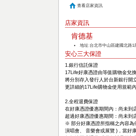
查看店家資訊
店家資訊
肯德基
地址:台北市中山區建國北路1段
安心三大保證
1.銀行信託保證
17Life好康憑證由等值購物金兌
將分別存入發行人於台新銀行開
更詳細的17Life購物金使用規範
2.全程退費保證
在好康憑證優惠期間內：尚未到
超過好康憑證優惠期間：尚未到
※ 部分好康憑證所指稱之內容為
演唱會、 音樂會或展覽 )，當