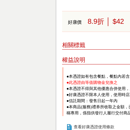
8.9
折
│ $42
好康價
相關標籤
權益說明
●本憑證如有包含餐點，餐點內若
●此憑證由等值購物金兌換之
●本憑證不得與其他優惠合併使用
●好康憑證不限本人使用，使用時
●信託期間：發售日起一年內
●本商品(服務)禮券所收取之金額
稱專用，係指供發行人履行交付商
查看好康憑證使用條款