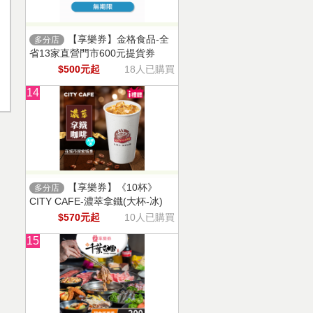
【享樂券】金格食品-全
多分店
省13家直營門市600元提貨券
$500元起
18人已購買
14
【享樂券】《10杯》
多分店
CITY CAFE-濃萃拿鐵(大杯-冰)
$570元起
10人已購買
15