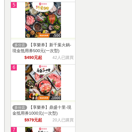
5
【享樂券】新千葉火鍋-
多分店
現金抵用券500元(一次型)
$490元起
42人已購買
6
【享樂券】鼎盛十里-現
多分店
金抵用券1000元(一次型)
$979元起
20人已購買
7