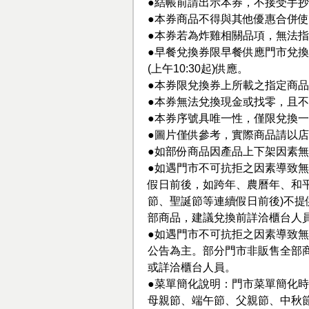
●結帳前請出示本券，不接受手
●本券商品不得與其他優惠合併
●本券若為炸雞相關品項，無法
●早餐兌換券限早餐供應門市兌換(
(上午10:30起)供應。
●本券限兌換券上所載之指定商
●本券無法兌換現金或找零，且
●本券序號具唯一性，僅限兌換
●圖片僅供參考，實際商品請以
●如部份商品因產品上下架因素
●如遇門市不可抗拒之因素導致無
假日前後，如跨年、農曆年、和
節、聖誕節等連續假日前後)不
部商品，建議兌換前詳洽櫃台人
●如遇門市不可抗拒之因素導致無
公告為主。部分門市非販售全部商品，
或詳洽櫃台人員。
●菜單簡化說明：門市菜單簡化時
母親節、端午節、父親節、中秋節