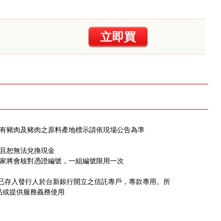
立即買
含有豬肉及豬肉之原料產地標示請依現場公告為準
，且恕無法兌換現金
店家將會核對憑證編號，一組編號限用一次
，已存入發行人於台新銀行開立之信託專戶，專款專用。所
品或提供服務義務使用