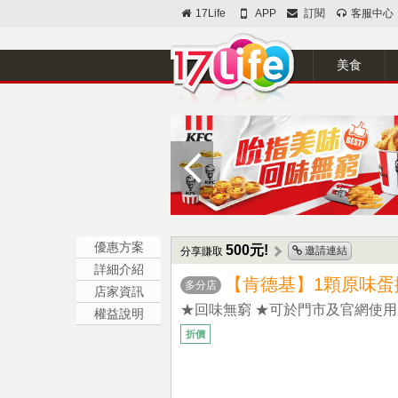
17Life
APP
訂閱
客服中心
美食
優惠方案
500元!
邀請連結
分享賺取
詳細介紹
【肯德基】1顆原味蛋
多分店
店家資訊
★回味無窮 ★可於門市及官網使用
權益說明
折價