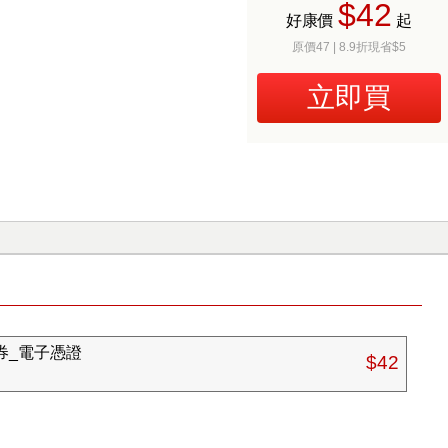
$42
好康價
起
原價47 | 8.9折現省$5
立即買
券_電子憑證
$42