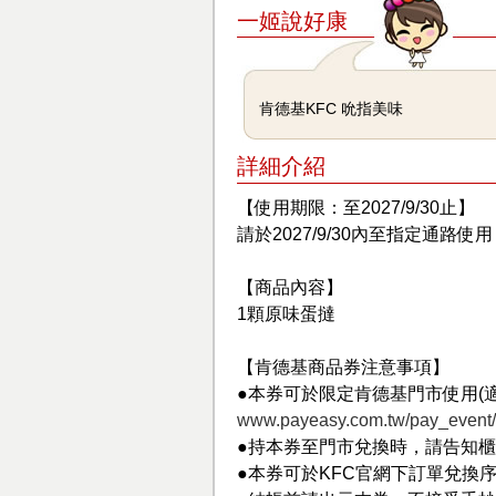
一姬說好康
肯德基KFC 吮指美味
詳細介紹
【使用期限：至2027/9/30止】
請於2027/9/30內至指定通路
【商品內容】
1顆原味蛋撻
【肯德基商品券注意事項】
●本券可於限定肯德基門市使用(
www.payeasy.com.tw/pay_event/o
●持本券至門市兌換時，請告知
●本券可於KFC官網下訂單兌換