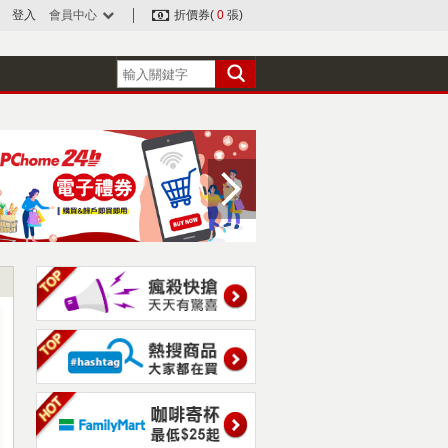
登入
會員中心
折價券(
0
張)