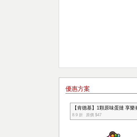
優惠方案
【肯德基】1顆原味蛋撻 享樂
8.9 折
原價 $47