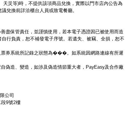
、天災等)時，不提供該項商品兌換，實際以門市店內公告為
建議兌換前詳洽櫃台人員或致電餐廳。
必善盡保管責任，並謹慎使用，若本電子憑證因已被使用而造
者自行負責，恕不補發電子序號。若遺失、被竊、全損，恕不
人票券系統所記錄之狀態為���。如系統因網路連線有所遲
。
自偽造、變造，如涉及偽造情節重大者，PayEasy及合作廠
有限公司
段9號2樓