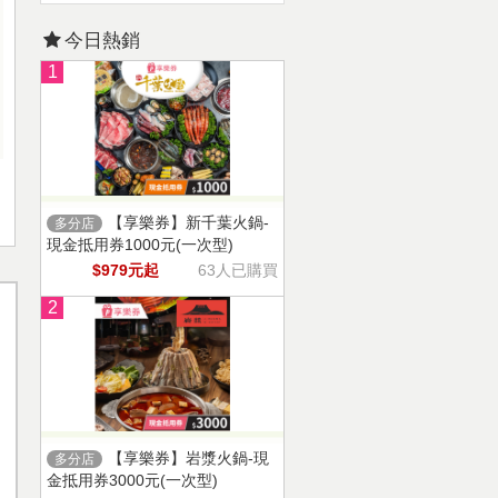
今日熱銷
1
【享樂券】新千葉火鍋-
多分店
現金抵用券1000元(一次型)
$979元起
63人已購買
2
【享樂券】岩漿火鍋-現
多分店
金抵用券3000元(一次型)