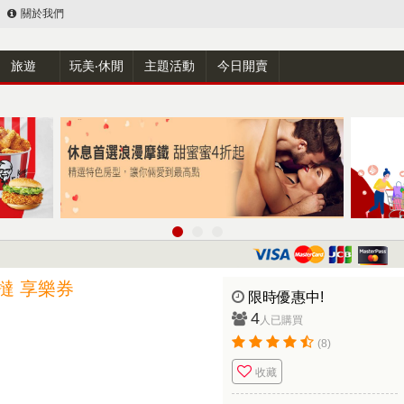
關於我們
旅遊
玩美‧休閒
主題活動
今日開賣
撻 享樂券
限時優惠中!
4
人已購買
(8)
收藏