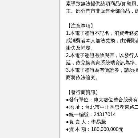
素導致無法提供該項商品(如颱風
主。部分門市非販售全部商品，
【注意事項】
1.本電子憑證不記名，消費者務
成消費者本人無法兌換，由消費
掛失及補發。
2.本電子憑證有效與否，以發行
延，依兌換商家系統端資訊為準
3.本電子憑證為有價證券，請勿擅
商將依法追究。
【發行商資訊】
●發行單位：康太數位整合股份
●地 址：台北市中正區忠孝東路二
●統一編號：24317014
●負 責 人：李易騰
●資 本 額：180,000,000元