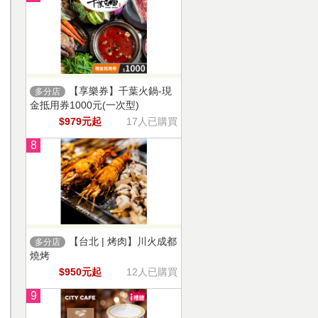
【享樂券】千葉火鍋-現
多分店
金抵用券1000元(一次型)
$979元起
17人已購買
8
【台北 | 烤肉】川火成都
多分店
燒烤
$950元起
12人已購買
9