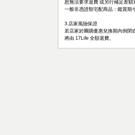
恕無法要求退費 或另行補足差額
一般非憑證類宅配商品：鑑賞期
3.店家風險保證
若店家於團購優惠兌換期內倒閉
將由 17Life 全額退費。