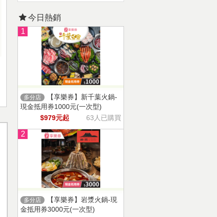
今日熱銷
1
【享樂券】新千葉火鍋-
多分店
現金抵用券1000元(一次型)
$979元起
63人已購買
2
【享樂券】岩漿火鍋-現
多分店
金抵用券3000元(一次型)