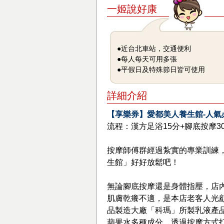
一姬說好康
●近台北車站，交通便利
●每人每天可用多張
●平假日及特殊節日皆可使用
詳細介紹
【享樂券】愛都美人養生館-人氣必
流程：漢方足浴15分+腳底按摩3
按摩師傅群經過紮實的專業訓練
生館」好好放鬆吧！
無論腳底按摩還是身體指壓，店
肌膚乾癢不適，是本店老客人光
品製造大廠「科瑪」所製乳液產
蘋果水多種成分，透過按摩方式