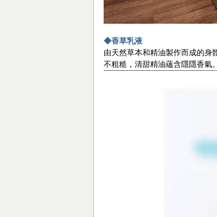
◆香草乳液
由天然草本和精油製作而成的身
不粗糙，清甜精油蘊含隱隱香氣