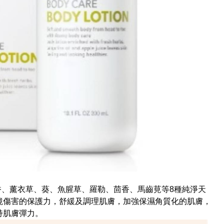
香、薰衣草、葵、魚腥草、羅勒、茴香、馬齒莧等8種純淨天
境傷害的保護力，舒緩及調理肌膚，加強保濕角質化的肌膚，
持肌膚彈力。