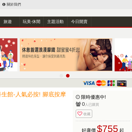
關於我們
旅遊
玩美‧休閒
主題活動
今日開賣
生館-人氣必按! 腳底按摩
限時優惠中!
0
人已購買
收藏
$755
好康價
起