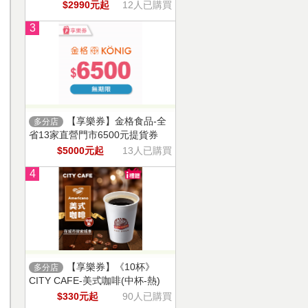
$2990元起
12人已購買
3
【享樂券】金格食品-全
多分店
省13家直營門市6500元提貨券
$5000元起
13人已購買
4
【享樂券】《10杯》
多分店
CITY CAFE-美式咖啡(中杯-熱)
$330元起
90人已購買