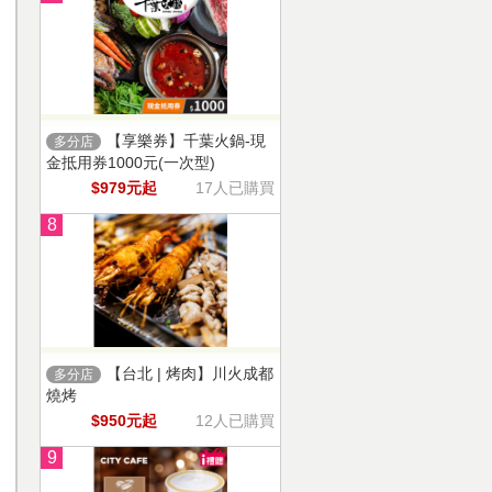
【享樂券】千葉火鍋-現
多分店
金抵用券1000元(一次型)
$979元起
17人已購買
8
【台北 | 烤肉】川火成都
多分店
燒烤
$950元起
12人已購買
9