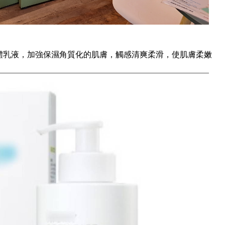
體乳液，加強保濕角質化的肌膚，觸感清爽柔滑，使肌膚柔嫩
。