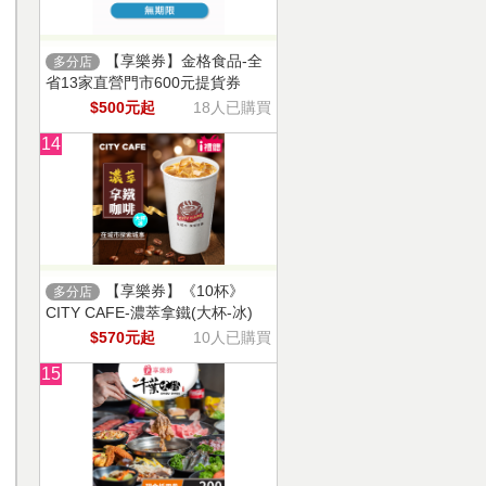
【享樂券】金格食品-全
多分店
省13家直營門市600元提貨券
$500元起
18人已購買
14
【享樂券】《10杯》
多分店
CITY CAFE-濃萃拿鐵(大杯-冰)
$570元起
10人已購買
15