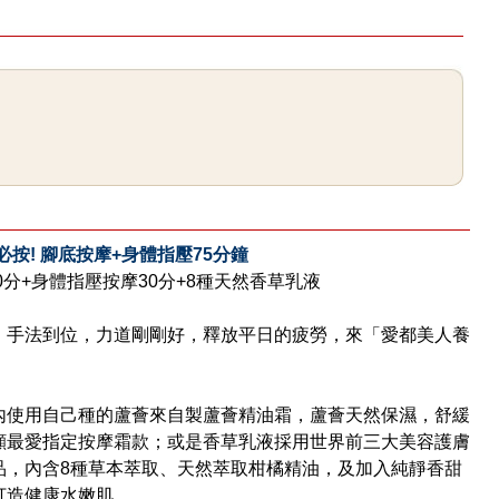
按! 腳底按摩+身體指壓75分鐘
0分+身體指壓按摩30分+8種天然香草乳液
，手法到位，力道剛剛好，釋放平日的疲勞，來「愛都美人養
內使用自己種的蘆薈來自製蘆薈精油霜，蘆薈天然保濕，舒緩
顧最愛指定按摩霜款；或是香草乳液採用世界前三大美容護膚
品，內含8種草本萃取、天然萃取柑橘精油，及加入純靜香甜
打造健康水嫩肌。