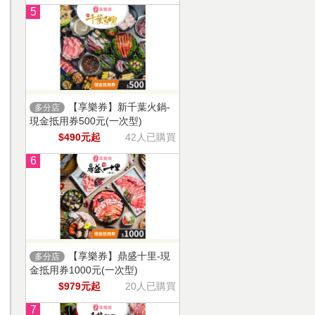
5
【享樂券】新千葉火鍋-
多分店
現金抵用券500元(一次型)
$490元起
42人已購買
6
【享樂券】鼎盛十里-現
多分店
金抵用券1000元(一次型)
$979元起
20人已購買
7