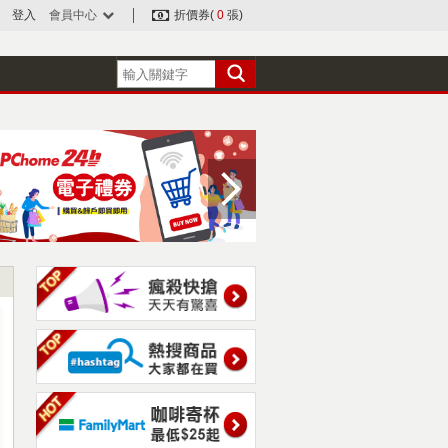
登入
會員中心
折價券(
0
張)