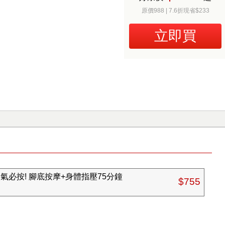
原價988 | 7.6折現省$233
立即買
氣必按! 腳底按摩+身體指壓75分鐘
$755