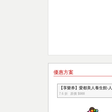
優惠方案
【享樂券】愛都美人養生館-人
7.6 折
原價 $988