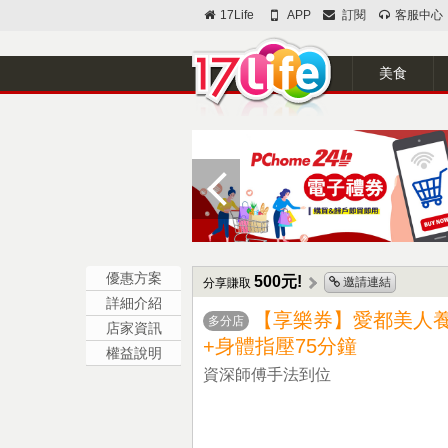
17Life
APP
訂閱
客服中心
美食
優惠方案
500元!
邀請連結
分享賺取
詳細介紹
【享樂券】愛都美人養
多分店
店家資訊
+身體指壓75分鐘
權益說明
資深師傅手法到位