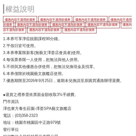
權益說明
優惠內容不適用折價券
優惠內容不適用折價券
優惠內容不適用折價券
優惠內容不適用
折價券
優惠內容不適用折價券
優惠內容不適用折價券
優惠內容不適用折價券
優惠內
容不適用折價券
優惠內容不適用折價券
優惠內容不適用折價券
1.本券可享淨痘靚顏課程90分鐘。
2.平假日皆可使用。
3.本券專案限新客(無藝文澤荟店會員者)使用。
4.每張票券限一人使用，恕無法與他人併用。
5.不得與其他優惠合併使用，恕無法兌換現金及找零。
6.本券僅限於桃園藝文旗艦店使用。
7.優惠期限至2026年9月25日，逾期未兌換請至原購買通路辦理退費。
●退貨之禮券需依票面金額收取3%手續費。
門市資訊
澤也東方養生莊園-澤荟SPA藝文旗艦店
電話：(03)358-2323
地址：桃園市桃園區中正路979號
發行單位