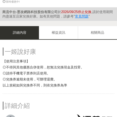
限時優惠中!
商流中台-墨攻網路科技股份有限公司
於
2026/09/25停止兌換
,請於使用期間
內盡速至店家兌換好康。如有其他問題，請參考"
常見問題
"
詳細內容
權益資訊
相關商品
一姬說好康
【使用注意事項】
◎不得與其他優惠合併使用，恕無法兌換現金及找零。
◎請持手機電子票券到店使用。
◎兌換券逾期未使用，可辦理退費。
以上規範如與兌換券不同，則依兌換券為準
詳細介紹