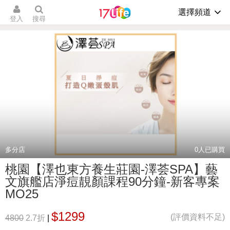
選擇頻道
登入
搜尋
多分店
0
人已購買
桃園【澤也東方養生莊園-澤荟SPA】藝
文旗艦店淨痘靚顏課程90分鐘-新客專案
MO25
$1299
(評價資料不足)
4800
2.7折
|