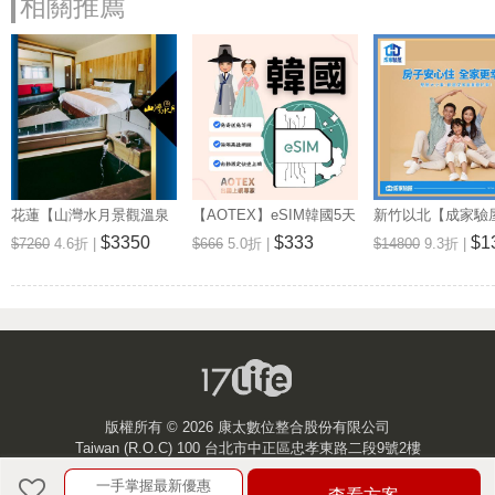
相關推薦
花蓮【山灣水月景觀溫泉
【AOTEX】eSIM韓國5天
新竹以北【成家驗屋
會館】景觀雙人房一泊一
無限高速網路吃到飽兌換
25坪 (三房格局)
$3350
$333
$1
$7260
4.6折 |
$666
5.0折 |
$14800
9.3折 |
食住宿券(MO)
券(MO)
券 (MO)
版權所有 ©
2026 康太數位整合股份有限公司
Taiwan (R.O.C) 100 台北市中正區忠孝東路二段9號2樓
一手掌握最新優惠
客服中心