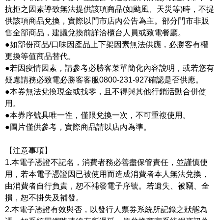
抗拒之因素導致無法提供該項商品(如颱風、天災等)時，不提
供該項商品兌換，實際以門市店內公告為主。部分門市非販
售全部商品，建議兌換前詳洽櫃台人員或致電餐廳。
●如部份商品/口味因產品上下架因素無法供應，必勝客有權
更換等值商品替代。
●若因疫情因素，請參考必勝客菜單簡化內容說明，或若您有
疑慮請務必致電必勝客客服0800-231-927確認是否供應。
●本券無法兌換現金或找零，且不得與其他行銷活動合併使
用。
●本券序號具唯一性，僅限兌換一次，不可重複使用。
●圖片僅供參考，實際商品請以店內為準。
【注意事項】
1.本電子憑證不記名，消費者務必善盡保管責任，並謹慎使
用，若本電子憑證因已被使用而造成消費者本人無法兌換，
由消費者自行負責，恕不補發電子序號。若遺失、被竊、全
損，恕不掛失及補發。
2.本電子憑證有效與否，以發行人票券系統所記錄之狀態為