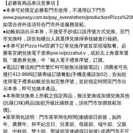
【必勝客商品券注意事項 】
●本券可於限定必勝客門市使用，不適用以下門市
www.payeasy.com.tw/pay_event/others/production/Pizza%20
如需合併外送須符合門市外送服務規範。
●結帳前請出示本券，不接受手抄或口說序號方式兌換。至門
市兌換時，請告知櫃台人員選擇兌換掃券按鍵進行核銷。
●本券可於Pizza Hut官網下訂單兌換序號並至現場取餐。必
勝客官網兌換電子票券pse.is/pizzahut-v，或於左上角選單選
取「優惠券兌換」中「輸入電子禮券序號」訂購。
●電話訂餐流程(門市繁忙時可能無法接聽電話)：消費者可先
撥打412-9889訂購專線訂購餐點(手機直播請加02)，告知欲
使用電子禮券結帳並告知完整序號，並於指定時間至門市出
示本券，即可兌換本產品。
●本券限兌換券上所載之指定商品，無法更換或加價兌換其他
(比薩口味)商品(如欲升級比薩餅皮，須依門市加價規範加
價)。
●菜單簡化說明：門市菜單簡化時間(連續假日前後，如跨
年、農曆年、和平紀念日、兒童節、母親節、端午節、父親
節、中秋節、雙十節、聖誕節等連續假日前後) 或遇門市不可