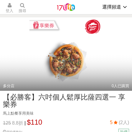
選擇頻道
登入
搜尋
多分店
0
人已購買
【必勝客】六吋個人鬆厚比薩四選一 享
樂券
馬上點餐享用美味
$110
5
(2人)
125
8.8折
|
折價
限時優惠中!