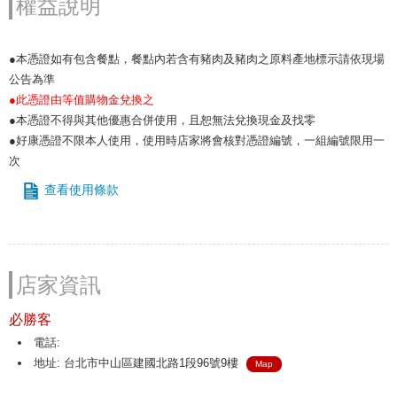
權益說明
●本憑證如有包含餐點，餐點內若含有豬肉及豬肉之原料產地標示請依現場
公告為準
●此憑證由等值購物金兌換之
●本憑證不得與其他優惠合併使用，且恕無法兌換現金及找零
●好康憑證不限本人使用，使用時店家將會核對憑證編號，一組編號限用一
次
查看使用條款
店家資訊
必勝客
電話:
地址: 台北市中山區建國北路1段96號9樓
Map