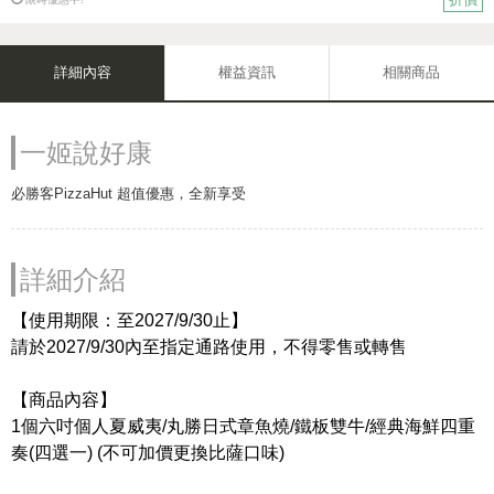
詳細內容
權益資訊
相關商品
一姬說好康
必勝客PizzaHut 超值優惠，全新享受
詳細介紹
【使用期限：至2027/9/30止】
請於2027/9/30內至指定通路使用，不得零售或轉售
【商品內容】
1個六吋個人夏威夷/丸勝日式章魚燒/鐵板雙牛/經典海鮮四重
奏(四選一) (不可加價更換比薩口味)