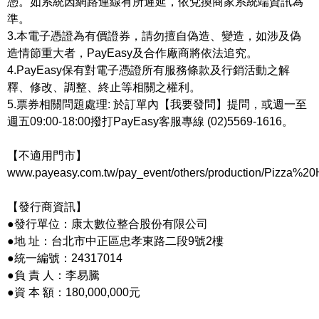
憑。如系統因網路連線有所遲延，依兌換商家系統端資訊為
準。
3.本電子憑證為有價證券，請勿擅自偽造、變造，如涉及偽
造情節重大者，PayEasy及合作廠商將依法追究。
4.PayEasy保有對電子憑證所有服務條款及行銷活動之解
釋、修改、調整、終止等相關之權利。
5.票券相關問題處理: 於訂單內【我要發問】提問，或週一至
週五09:00-18:00撥打PayEasy客服專線 (02)5569-1616。
【不適用門市】
www.payeasy.com.tw/pay_event/others/production/Pizza%20H
【發行商資訊】
●發行單位：康太數位整合股份有限公司
●地 址：台北市中正區忠孝東路二段9號2樓
●統一編號：24317014
●負 責 人：李易騰
●資 本 額：180,000,000元