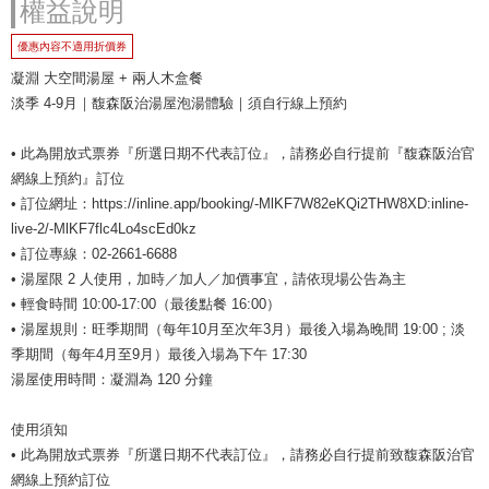
權益說明
優惠內容不適用折價券
凝淵 大空間湯屋 + 兩人木盒餐
淡季 4-9月｜馥森阪治湯屋泡湯體驗｜須自行線上預約
• 此為開放式票券『所選日期不代表訂位』，請務必自行提前『馥森阪治官
網線上預約』訂位
• 訂位網址：https://inline.app/booking/-MlKF7W82eKQi2THW8XD:inline-
live-2/-MlKF7flc4Lo4scEd0kz
• 訂位專線：02-2661-6688
• 湯屋限 2 人使用，加時／加人／加價事宜，請依現場公告為主
• 輕食時間 10:00-17:00（最後點餐 16:00）
• 湯屋規則：旺季期間（每年10月至次年3月）最後入場為晚間 19:00 ; 淡
季期間（每年4月至9月）最後入場為下午 17:30
湯屋使用時間：凝淵為 120 分鐘
使用須知
• 此為開放式票券『所選日期不代表訂位』，請務必自行提前致馥森阪治官
網線上預約訂位