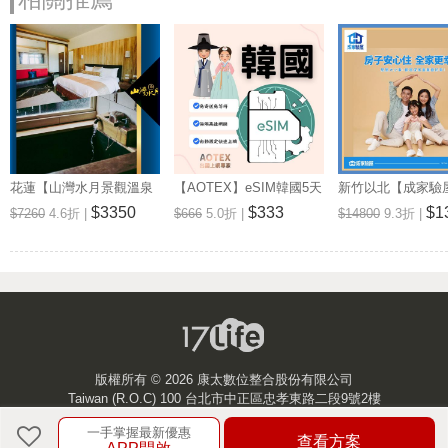
花蓮【山灣水月景觀溫泉
【AOTEX】eSIM韓國5天
新竹以北【成家驗屋
會館】景觀雙人房一泊一
無限高速網路吃到飽兌換
25坪 (三房格局)
$3350
$333
$1
$7260
4.6折 |
$666
5.0折 |
$14800
9.3折 |
食住宿券(MO)
券(MO)
券 (MO)
版權所有 ©
2026 康太數位整合股份有限公司
Taiwan (R.O.C) 100 台北市中正區忠孝東路二段9號2樓
一手掌握最新優惠
客服中心
查看方案