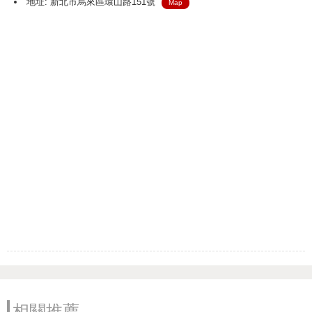
地址: 新北市烏來區環山路151號
Map
相關推薦