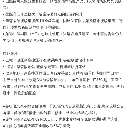
• 山區自然景觀難免有蚊蟲，請隨身攜帶防蚊用品。(現場有防蚊用品供販
售)
• 園區高低落差較大，建議穿著好走的輕便的鞋子
• 馥森阪治接駁車服務 NT$50 單趟，因座位有限，如欲搭乘接駁車者，請
自行聯繫馥森阪治並提供訂單編號。
• 如遇生理期間（MC）恕無法使用大浴場設施及湯屋；若未事先告知仍入
內使用，將無法受理退費，敬請見諒。
接駁服務
• 去程：捷運新店捷運站-馥蘭朵烏來站-馥森阪治站下車
• 回程：馥森阪治站-馥蘭朵烏來站-捷運新店捷運站
• 候車地點：新店捷運站出口直行左手邊公車站牌處(星巴克咖啡門口前)，
中巴車外印有「馥蘭朵&馥森阪治logo」，每位需酌收 NT$50/趟。因座位
有限，請欲搭車的貴賓事先預約，並發車前 10分鐘 請至乘車處候車。準時
發車，謝謝您的配合。
●各項優惠恕不得合併使用，詳細優惠內容及最新訊息，請以商家現場公告
為準，商家保留優惠活動解釋、修正、終止本活動之權利。
●優惠期限至2026年09月30日止，逾期未兌換可至原購買通路辦理退費。
●退貨之禮券需依票面金額收取3%手續費。