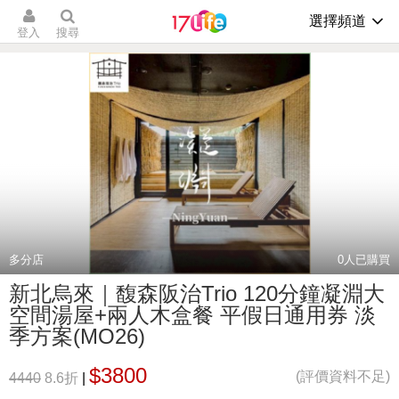
選擇頻道
登入
搜尋
多分店
0
人已購買
新北烏來｜馥森阪治Trio 120分鐘凝淵大
空間湯屋+兩人木盒餐 平假日通用券 淡
季方案(MO26)
$3800
(評價資料不足)
4440
8.6折
|