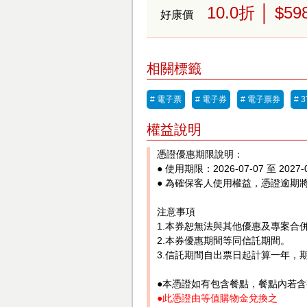
10.0
折
│ $59
好康價
相關標籤
# 電子票
# 電子券
# 電子票券
# 
權益說明
憑證優惠期限說明：
● 使用期限：2026-07-07 至 20
● 為確保客人使用權益，憑證逾期
注意事項
1.本券恕無法與其他優惠及專案合
2.本券優惠期間等同信託期間。
3.信託期間自出票日起計算一年，
●本憑證如有包含餐點，餐點內若
●此憑證由等值購物金兌換之