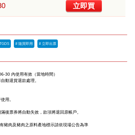
80
立即買
3TGDS
# 隨買即用
# 立即出票
27-06-30 內使用有效（當地時間）
將自動退貨退款處理。
併使用。
期滿後票券將自動失效，款項將退回原帳戶。
含有豬肉及豬肉之原料產地標示請依現場公告為準