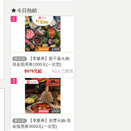
今日熱銷
1
【享樂券】新千葉火鍋-
多分店
現金抵用券1000元(一次型)
$979元起
63人已購買
2
【享樂券】岩漿火鍋-現
多分店
金抵用券3000元(一次型)