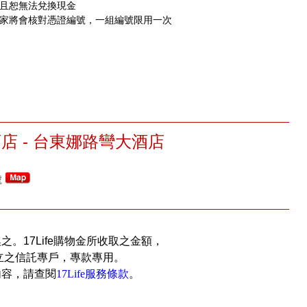
，且恕無法兌換現金
店家將會核對憑證編號，一組編號限用一次
酒店 - 台東娜路彎大酒店
號
換之。17Life購物金所收取之金額，
立之信託專戶，專款專用。
內容，請查閱
17Life服務條款
。