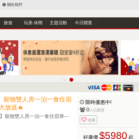
關於我們
旅遊
玩美‧休閒
主題活動
今日開賣
】寵物雙人房一泊一食住宿
限時優惠中!
大放送🔥
0
人已購買
】寵物雙人房一泊一食住宿券---
收藏
$5980
好康價
起