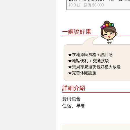
10.0 折
原價 $6,000
一姬說好康
★在地原民風格＋設計感
★地點便利 + 交通接駁
★寶貝專屬過夜包好禮大放送
★完善休閒設施
詳細介紹
費用包含
住宿、早餐