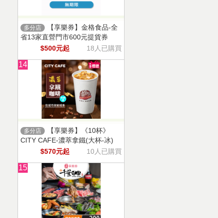
【享樂券】金格食品-全
多分店
省13家直營門市600元提貨券
$500元起
18人已購買
14
【享樂券】《10杯》
多分店
CITY CAFE-濃萃拿鐵(大杯-冰)
$570元起
10人已購買
15