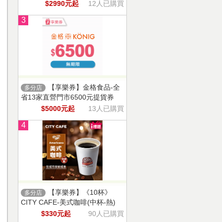
$2990元起
12人已購買
3
【享樂券】金格食品-全
多分店
省13家直營門市6500元提貨券
$5000元起
13人已購買
4
【享樂券】《10杯》
多分店
CITY CAFE-美式咖啡(中杯-熱)
$330元起
90人已購買