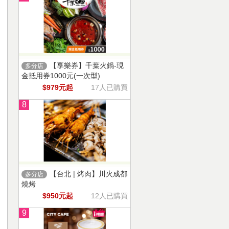
【享樂券】千葉火鍋-現
多分店
金抵用券1000元(一次型)
$979元起
17人已購買
8
【台北 | 烤肉】川火成都
多分店
燒烤
$950元起
12人已購買
9