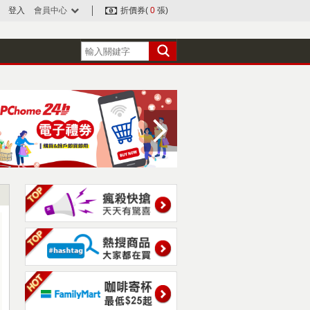
登入
會員中心
折價券(
0
張)