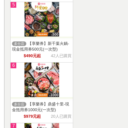
5
【享樂券】新千葉火鍋-
多分店
現金抵用券500元(一次型)
$490元起
42人已購買
6
【享樂券】鼎盛十里-現
多分店
金抵用券1000元(一次型)
$979元起
20人已購買
7