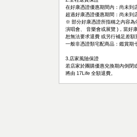
在好康憑證優惠期間內：尚未到
超過好康憑證優惠期間：尚未到
※ 部分好康憑證所指稱之內容為
演唱會、 音樂會或展覽 )，當
恕無法要求退費 或另行補足差額
一般非憑證類宅配商品：鑑賞期
3.店家風險保證
若店家於團購優惠兌換期內倒閉
將由 17Life 全額退費。