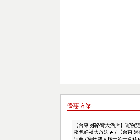
優惠方案
【台東 娜路彎大酒店】寵物雙
夜包好禮大放送🔥 / 【台東
宿券 / 寵物雙人房一泊一食住