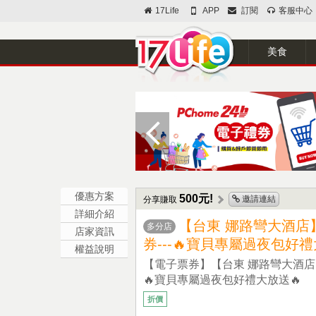
17Life
APP
訂閱
客服中心
美食
優惠方案
500元!
邀請連結
分享賺取
詳細介紹
【台東 娜路彎大酒店
多分店
店家資訊
券---🔥寶貝專屬過夜包好禮
權益說明
【電子票券】【台東 娜路彎大酒店
🔥寶貝專屬過夜包好禮大放送🔥
折價