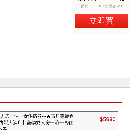
原價6000 | 10.0折現省$20
立即買
人房一泊一食住宿券---🔥寶貝專屬過
$5980
 娜路彎大酒店】寵物雙人房一泊一食住
宿券