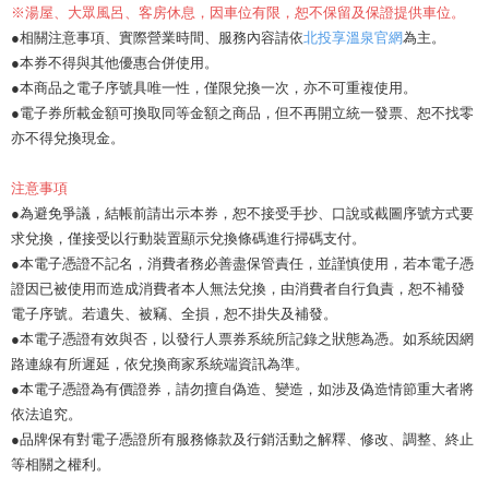
※
湯屋、大眾風呂、客房休息，因車位有限，恕不保留及保證提供車位。
●相關注意事項、實際營業時間、服務內容請依
北投享溫泉官網
為主。
●本券不得與其他優惠合併使用。
●本商品之電子序號具唯一性，僅限兌換一次，亦不可重複使用。
●電子券所載金額可換取同等金額之商品，但不再開立統一發票、恕不找零
亦不得兌換現金。
注意事項
●為避免爭議，結帳前請出示本券，恕不接受手抄、口說或截圖序號方式要
求兌換，僅接受以行動裝置顯示兌換條碼進行掃碼支付。
●本電子憑證不記名，消費者務必善盡保管責任，並謹慎使用，若本電子憑
證因已被使用而造成消費者本人無法兌換，由消費者自行負責，恕不補發
電子序號。若遺失、被竊、全損，恕不掛失及補發。
●本電子憑證有效與否，以發行人票券系統所記錄之狀態為憑。如系統因網
路連線有所遲延，依兌換商家系統端資訊為準。
●本電子憑證為有價證券，請勿擅自偽造、變造，如涉及偽造情節重大者將
依法追究。
●品牌保有對電子憑證所有服務條款及行銷活動之解釋、修改、調整、終止
等相關之權利。