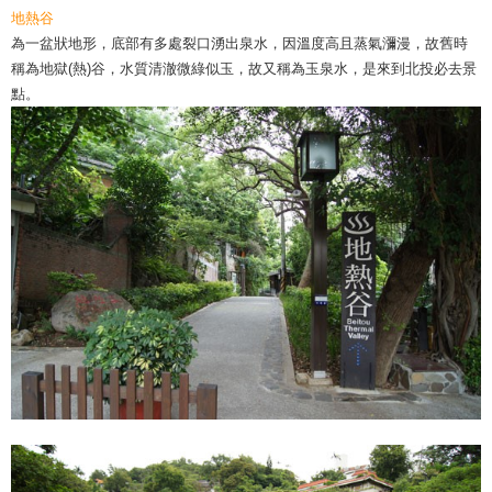
地熱谷
為一盆狀地形，底部有多處裂口湧出泉水，因溫度高且蒸氣瀰漫，故舊時
稱為地獄(熱)谷，水質清澈微綠似玉，故又稱為玉泉水，是來到北投必去景
點。