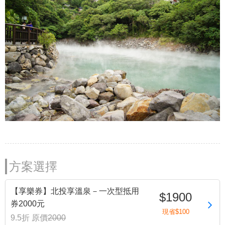
方案選擇
【享樂券】北投享溫泉－一次型抵用
$1900
券2000元
現省$100
9.5折
原價
2000