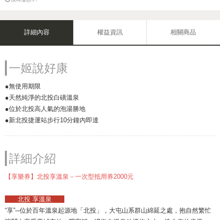
詳細內容
權益資訊
相關商品
一姬說好康
●無使用期限
●天然純淨的北投白磺溫泉
●位於北投高人氣的泡湯勝地
●新北投捷運站步行10分鐘內即達
詳細介紹
【享樂券】北投享溫泉－一次型抵用券2000元
北投 享溫泉
“享”─位於百年溫泉起源地「北投」，大屯山系群山綿延之處，抱自然繁忙