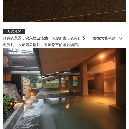
大眾風呂
綠意的美景，映入煙波湯池，倒影如畫，夜影如墨；日落後大地漸靜，水
則流動，入泉觀星攬月，遠離都市的喧囂煩鬧。