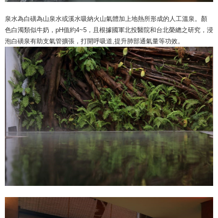
泉水為白磺為山泉水或溪水吸納火山氣體加上地熱所形成的人工溫泉。顏
色白濁類似牛奶，pH值約4~5，且根據國軍北投醫院和台北榮總之研究，浸
泡白磺泉有助支氣管擴張，打開呼吸道,提升肺部通氣量等功效。