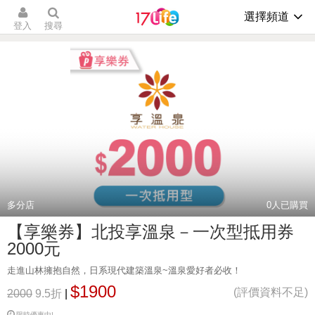
選擇頻道
登入
搜尋
多分店
0
人已購買
【享樂券】北投享溫泉－一次型抵用券
2000元
走進山林擁抱自然，日系現代建築溫泉~溫泉愛好者必收！
$1900
(評價資料不足)
2000
9.5折
|
限時優惠中!