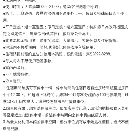
●使用時間︰大眾湯08:00～21:00；湯屋/客房泡湯24小時。
●跨年、元旦連假、農曆春節假期不適用外，平、假日及特殊節日皆可使
用。
●平日定義：週一至週五；假日定義：週六至週日；特殊節日為政府機關規
定之國定假日、連續假日(含當日)，依店家公告為主。
●此券為現金抵用券，適用於湯屋、大眾風呂、客房休息及住宿折抵。
●泡湯恕不接受預約，請於現場登記候位依序入場使用。
●住宿請提前預約並告知使用本憑證，預約電話：(02)2892-8288。
●每人每次不限使用憑證張數。
●室內勿吸菸。
●不可攜帶寵物。
●停車資訊:
1.住宿期間每房可享停車一輛，停車時間為住宿日規範進房時間起至退房日
中午12:30止。如超過上述時間，淡季4~9月每30分鐘酌收100元停車費，旺
季10~3月因客量大，退房後恕無法再行提供車位。
2.因車位有限，恕無法保留車位。如飯店車位已滿，請洽詢櫃檯服務人員引
導至鄰近之指定停車場，前述停車時間內之停車費由飯店支付。
3.為最大化利用本館的停車空間，部分車位須寄放車鑰匙在櫃檯，造成不便
敬請見諒。