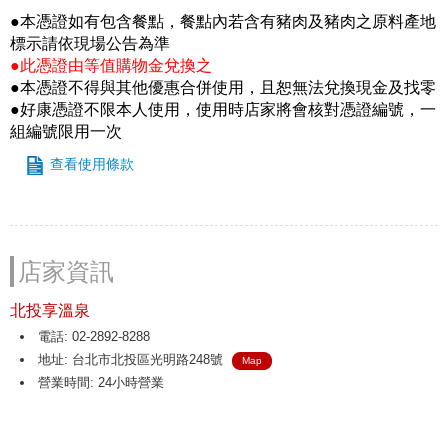
●本憑證如有包含餐點，餐點內若含有豬肉及豬肉之原料產地
標示請依現場公告為準
●此憑證由等值購物金兌換之
●本憑證不得與其他優惠合併使用，且恕無法兌換現金及找零
●好康憑證不限本人使用，使用時店家將會核對憑證編號，一
組編號限用一次
查看使用條款
店家資訊
北投享溫泉
電話: 02-2892-8288
地址: 台北市北投區光明路248號
Map
營業時間: 24小時營業