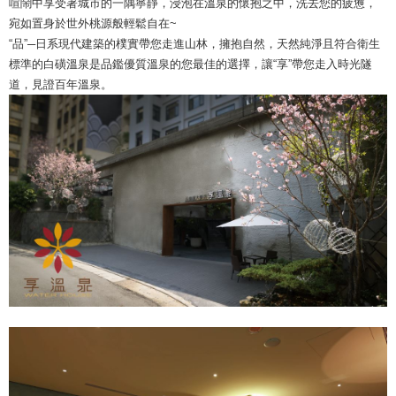
喧鬧中享受著城市的一隅寧靜，浸泡在溫泉的懷抱之中，洗去您的疲憊，
宛如置身於世外桃源般輕鬆自在~
“品”─日系現代建築的樸實帶您走進山林，擁抱自然，天然純淨且符合衛生
標準的白磺溫泉是品鑑優質溫泉的您最佳的選擇，讓“享”帶您走入時光隧
道，見證百年溫泉。