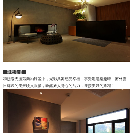
湯屋泡湯
和煦陽光灑落簡約靜謐中，光影共舞感受幸福，享受泡湯樂趣時，窗外雲
日輝映的美景映入眼簾，喚醒旅人身心的活力，迎接美好的旅程！