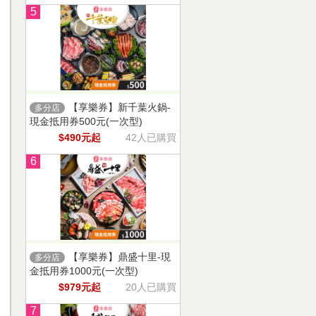
5
【享樂券】新千葉火鍋-
多分店
現金抵用券500元(一次型)
$490元起
42人已購買
6
【享樂券】鼎盛十里-現
多分店
金抵用券1000元(一次型)
$979元起
20人已購買
7