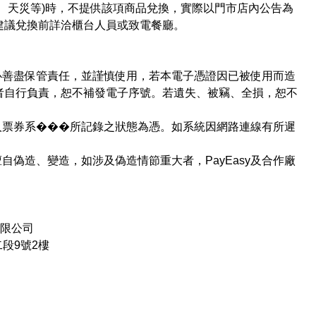
、天災等)時，不提供該項商品兌換，實際以門市店內公告為
建議兌換前詳洽櫃台人員或致電餐廳。
必善盡保管責任，並謹慎使用，若本電子憑證因已被使用而造
者自行負責，恕不補發電子序號。若遺失、被竊、全損，恕不
人票券系���所記錄之狀態為憑。如系統因網路連線有所遲
。
自偽造、變造，如涉及偽造情節重大者，PayEasy及合作廠
有限公司
段9號2樓