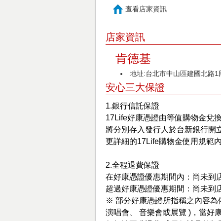
查看店家資訊
店家資訊
肯德基
地址:台北市中山區建國北路1段
安心三大保證
1.銀行信託保證
17Life好康憑證由等值購物金兌
將分別存入發行人於台新銀行開
更詳細的17Life購物金使用規範
2.全程退費保證
在好康憑證優惠期間內：尚未到
超過好康憑證優惠期間：尚未到
※ 部分好康憑證所指稱之內容為
演唱會、 音樂會或展覽 )，當