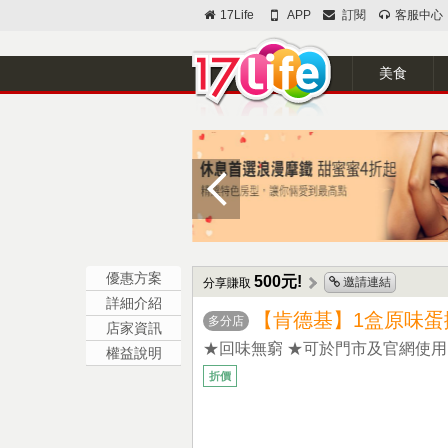
17Life
APP
訂閱
客服中心
美食
優惠方案
500元!
邀請連結
分享賺取
詳細介紹
【肯德基】1盒原味蛋撻
多分店
店家資訊
★回味無窮 ★可於門市及官網使用
權益說明
折價