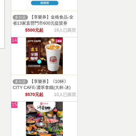
【享樂券】金格食品-全
多分店
省13家直營門市600元提貨券
$500元起
18人已購買
14
【享樂券】《10杯》
多分店
CITY CAFE-濃萃拿鐵(大杯-冰)
$570元起
10人已購買
15