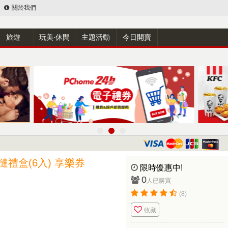
關於我們
旅遊
玩美‧休閒
主題活動
今日開賣
禮盒(6入) 享樂券
限時優惠中!
0
人已購買
(8)
收藏