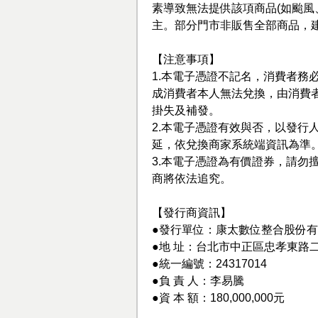
素導致無法提供該項商品(如颱風
主。部分門市非販售全部商品，
【注意事項】
1.本電子憑證不記名，消費者務
成消費者本人無法兌換，由消費
掛失及補發。
2.本電子憑證有效與否，以發行
延，依兌換商家系統端資訊為準
3.本電子憑證為有價證券，請勿擅
商將依法追究。
【發行商資訊】
●發行單位：康太數位整合股份
●地 址：台北市中正區忠孝東路二
●統一編號：24317014
●負 責 人：李易騰
●資 本 額：180,000,000元