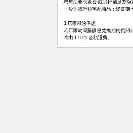
恕無法要求退費 或另行補足差額
一般非憑證類宅配商品：鑑賞期
3.店家風險保證
若店家於團購優惠兌換期內倒閉
將由 17Life 全額退費。