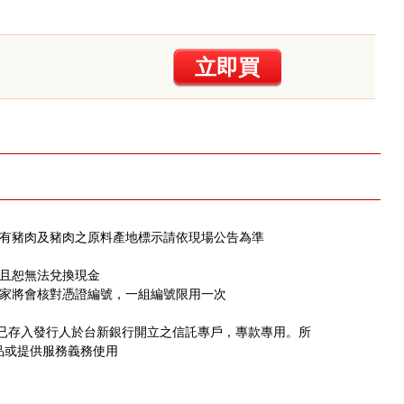
立即買
含有豬肉及豬肉之原料產地標示請依現場公告為準
，且恕無法兌換現金
店家將會核對憑證編號，一組編號限用一次
，已存入發行人於台新銀行開立之信託專戶，專款專用。所
品或提供服務義務使用