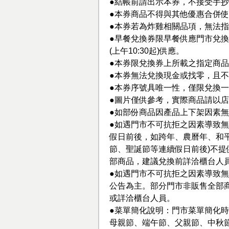
●結帳前請出示本券，不接受手
●本券商品不得與其他優惠合併
●本券若為炸雞相關品項，無法
●早餐兌換券限早餐供應門市兌換(
(上午10:30起)供應。
●本券限兌換券上所載之指定商
●本券無法兌換現金或找零，且
●本券序號具唯一性，僅限兌換
●圖片僅供參考，實際商品請以
●如部份商品因產品上下架因素
●如遇門市不可抗拒之因素導致無
假日前後，如跨年、農曆年、和
節、聖誕節等連續假日前後)不
部商品，建議兌換前詳洽櫃台人
●如遇門市不可抗拒之因素導致無
公告為主。部分門市非販售全部商品，
或詳洽櫃台人員。
●菜單簡化說明：門市菜單簡化時
母親節、端午節、父親節、中秋節