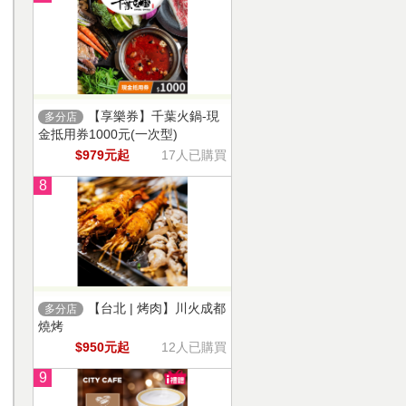
【享樂券】千葉火鍋-現
多分店
金抵用券1000元(一次型)
$979元起
17人已購買
8
【台北 | 烤肉】川火成都
多分店
燒烤
$950元起
12人已購買
9