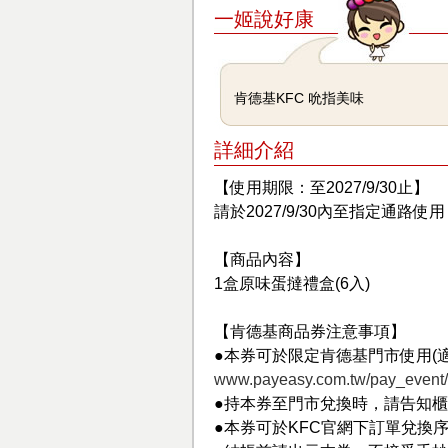
一姬說好康
肯德基KFC 吮指美味
詳細介紹
【使用期限：至2027/9/30止】
請於2027/9/30內至指定通路
【商品內容】
1盒原味蛋撻禮盒(6入)
【肯德基商品券注意事項】
●本券可於限定肯德基門市使用(
www.payeasy.com.tw/pay_event/o
●持本券至門市兌換時，請告知
●本券可於KFC官網下訂單兌換