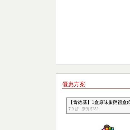
優惠方案
【肯德基】1盒原味蛋撻禮盒(6
7.9 折
原價 $282