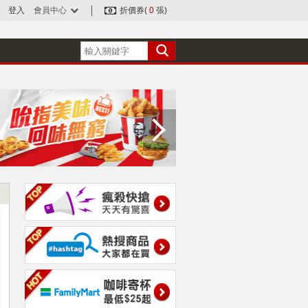
登入
會員中心
折價券(
0
張)