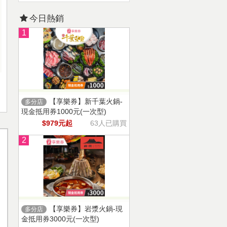
今日熱銷
1
【享樂券】新千葉火鍋-
多分店
現金抵用券1000元(一次型)
$979元起
63人已購買
2
【享樂券】岩漿火鍋-現
多分店
金抵用券3000元(一次型)