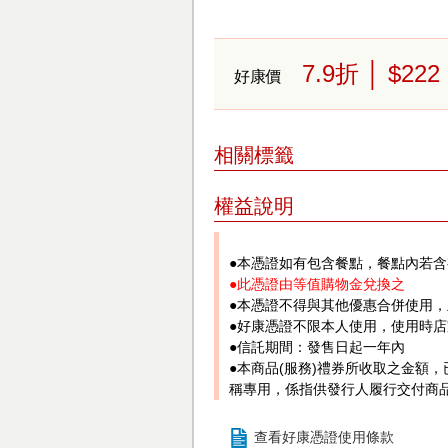
7.9
折
│ $222
好康價
相關標籤
權益說明
●本憑證如有包含餐點，餐點內若
●此憑證由等值購物金兌換之
●本憑證不得與其他優惠合併使用
●好康憑證不限本人使用，使用時
●信託期間：發售日起一年內
●本商品(服務)禮券所收取之金額
稱專用，係指供發行人履行交付商
查看好康憑證使用條款