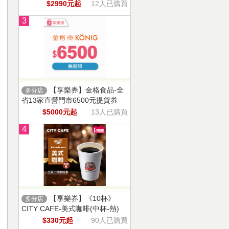
$2990元起
12人已購買
3
【享樂券】金格食品-全
多分店
省13家直營門市6500元提貨券
$5000元起
13人已購買
4
【享樂券】《10杯》
多分店
CITY CAFE-美式咖啡(中杯-熱)
$330元起
90人已購買