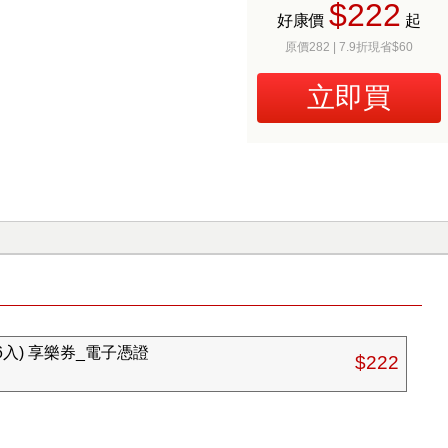
$222
好康價
起
原價282 | 7.9折現省$60
立即買
入) 享樂券_電子憑證
$222