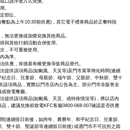
抄或口說序號方式兌換。
使用。
指定部位。
餐點為上午10:30前供應)，其它電子禮券商品於正餐時段
品，無法更換或加價兌換其他商品。
不得與其他行銷活動合併使用。
一次，不可重複使用。
店內為準。
無法供應，肯德基有權更換等值商品替代。
法提供該項商品(如颱風、天災等)及門市菜單簡化時間(連續
平紀念日、兒童節、母親節、端午節、父親節、中秋節、雙十
提供該項商品，實際以門市店內公告為主。部分門市非販售全
員或致電餐廳。
法提供該項商品(如颱風、天災、或特殊情況等)，將以店內
建議兌換前致電KFC客服0800-068-007確認是否供應
間(連續假日前後，如跨年、農曆年、和平紀念日、兒童節、
、雙十節、聖誕節等連續假日前後) 或遇門市不可抗拒之因