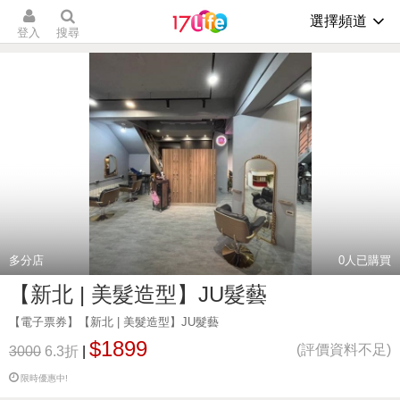
選擇頻道
登入
搜尋
多分店
0
人已購買
【新北 | 美髮造型】JU髮藝
【電子票券】【新北 | 美髮造型】JU髮藝
$1899
(評價資料不足)
3000
6.3折
|
限時優惠中!