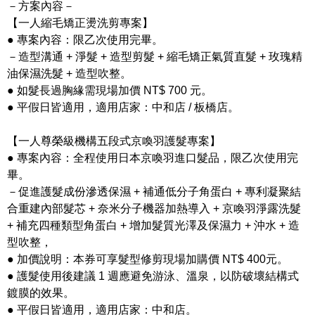
－方案內容－
【一人縮毛矯正燙洗剪專案】
● 專案內容：限乙次使用完畢。
－造型溝通 + 淨髮 + 造型剪髮 + 縮毛矯正氣質直髮 + 玫瑰精
油保濕洗髮 + 造型吹整。
● 如髮長過胸緣需現場加價 NT$ 700 元。
● 平假日皆適用，適用店家：中和店 / 板橋店。
【一人尊榮級機構五段式京喚羽護髮專案】
● 專案內容：全程使用日本京喚羽進口髮品，限乙次使用完
畢。
－促進護髮成份滲透保濕 + 補通低分子角蛋白 + 專利凝聚結
合重建內部髮芯 + 奈米分子機器加熱導入 + 京喚羽淨露洗髮
+ 補充四種類型角蛋白 + 增加髮質光澤及保濕力 + 沖水 + 造
型吹整，
● 加價說明：本券可享髮型修剪現場加購價 NT$ 400元。
● 護髮使用後建議 1 週應避免游泳、溫泉，以防破壞結構式
鍍膜的效果。
● 平假日皆適用，適用店家：中和店。