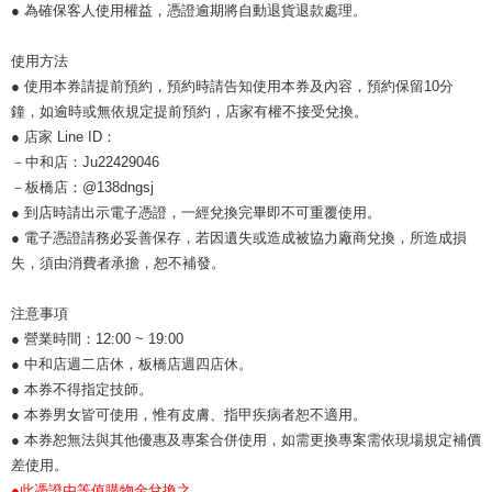
● 為確保客人使用權益，憑證逾期將自動退貨退款處理。
使用方法
● 使用本券請提前預約，預約時請告知使用本券及內容，預約保留10分
鐘，如逾時或無依規定提前預約，店家有權不接受兌換。
● 店家 Line ID：
－中和店：Ju22429046
－板橋店：@138dngsj
● 到店時請出示電子憑證，一經兌換完畢即不可重覆使用。
● 電子憑證請務必妥善保存，若因遺失或造成被協力廠商兌換，所造成損
失，須由消費者承擔，恕不補發。
注意事項
● 營業時間：12:00 ~ 19:00
● 中和店週二店休，板橋店週四店休。
● 本券不得指定技師。
● 本券男女皆可使用，惟有皮膚、指甲疾病者恕不適用。
● 本券恕無法與其他優惠及專案合併使用，如需更換專案需依現場規定補價
差使用。
●此憑證由等值購物金兌換之