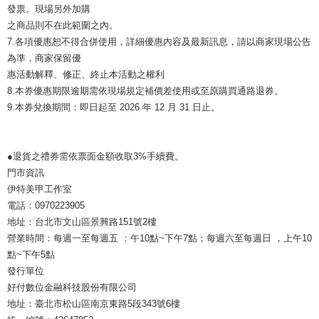
發票。現場另外加購
之商品則不在此範圍之內。
7.各項優惠恕不得合併使用，詳細優惠內容及最新訊息，請以商家現場公告
為準，商家保留優
惠活動解釋、修正、終止本活動之權利
8.本券優惠期限逾期需依現場規定補價差使用或至原購買通路退券。
9.本券兌換期間：即日起至 2026 年 12 月 31 日止。
●退貨之禮券需依票面金額收取3%手續費。
門市資訊
伊特美甲工作室
電話：0970223905
地址：台北市文山區景興路151號2樓
營業時間：每週一至每週五 ：午10點~下午7點；每週六至每週日 ，上午10
點~下午5點
發行單位
好付數位金融科技股份有限公司
地址：臺北市松山區南京東路5段343號6樓