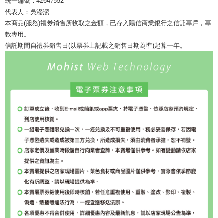
統一編號：42647852
代表人：吳瀅潔
本商品(服務)禮券銷售所收取之金額，已存入陽信商業銀行之信託專戶，專
款專用。
信託期間自禮券銷售日(以票券上記載之銷售日期為準)起算一年。