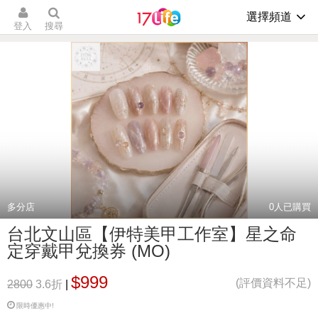
選擇頻道
登入
搜尋
多分店
0
人已購買
台北文山區【伊特美甲工作室】星之命
定穿戴甲兌換券 (MO)
$999
(評價資料不足)
2800
3.6折
|
限時優惠中!