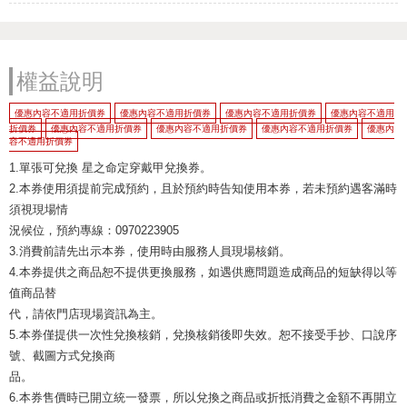
權益說明
優惠內容不適用折價券
優惠內容不適用折價券
優惠內容不適用折價券
優惠內容不適用
折價券
優惠內容不適用折價券
優惠內容不適用折價券
優惠內容不適用折價券
優惠內
容不適用折價券
1.單張可兌換 星之命定穿戴甲兌換券。
2.本券使用須提前完成預約，且於預約時告知使用本券，若未預約遇客滿時
須視現場情
況候位，預約專線：0970223905
3.消費前請先出示本券，使用時由服務人員現場核銷。
4.本券提供之商品恕不提供更換服務，如遇供應問題造成商品的短缺得以等
值商品替
代，請依門店現場資訊為主。
5.本券僅提供一次性兌換核銷，兌換核銷後即失效。恕不接受手抄、口說序
號、截圖方式兌換商
品。
6.本券售價時已開立統一發票，所以兌換之商品或折抵消費之金額不再開立