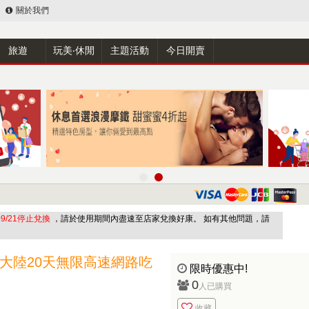
關於我們
旅遊
玩美‧休閒
主題活動
今日開賣
/09/21停止兌換
，請於使用期間內盡速至店家兌換好康。 如有其他問題，請
中國大陸20天無限高速網路吃
限時優惠中!
0
人已購買
收藏