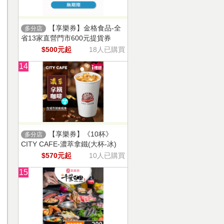
【享樂券】金格食品-全
多分店
省13家直營門市600元提貨券
$500元起
18人已購買
14
【享樂券】《10杯》
多分店
CITY CAFE-濃萃拿鐵(大杯-冰)
$570元起
10人已購買
15