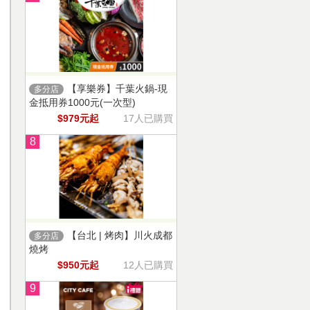
【享樂券】千葉火鍋-現
多分店
金抵用券1000元(一次型)
$979元起
17人已購買
8
【台北 | 烤肉】川火成都
多分店
燒烤
$950元起
12人已購買
9