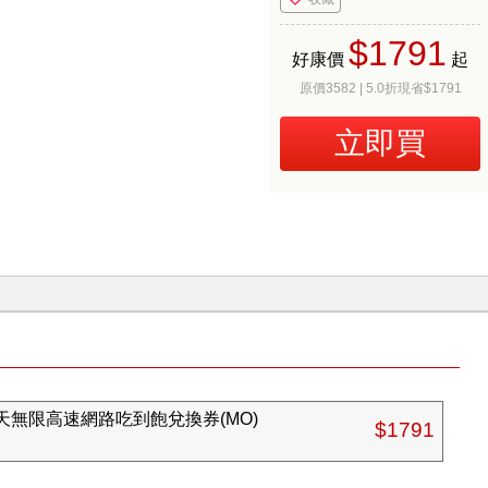
$1791
好康價
起
原價3582 | 5.0折現省$1791
立即買
0天無限高速網路吃到飽兌換券(MO)
$1791