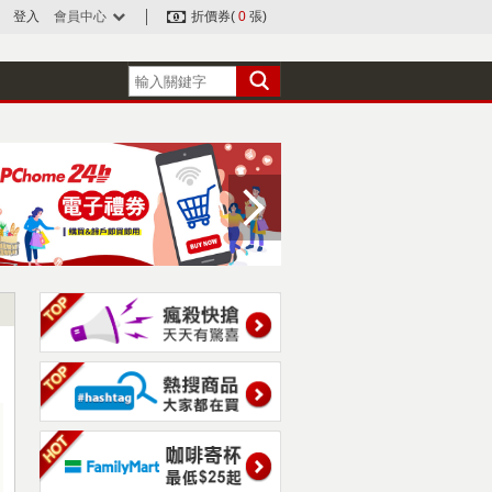
登入
會員中心
折價券(
0
張)