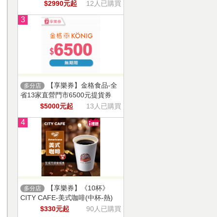
$2990元起
12人已購買
3
【享樂券】金格食品-全
多分店
省13家直營門市6500元提貨券
$5000元起
13人已購買
4
【享樂券】《10杯》
多分店
CITY CAFE-美式咖啡(中杯-熱)
$330元起
90人已購買