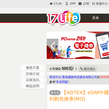
17Life
APP
訂閱
客服中心
美食
優惠方案
500元!
邀請連結
分享賺取
詳細介紹
商流中台-墨攻網路科技股份有限公司
於
2026
店家資訊
參考"
常見問題
"。
權益說明
【AOTEX】eSIM
多分店
到飽兌換券(MO)