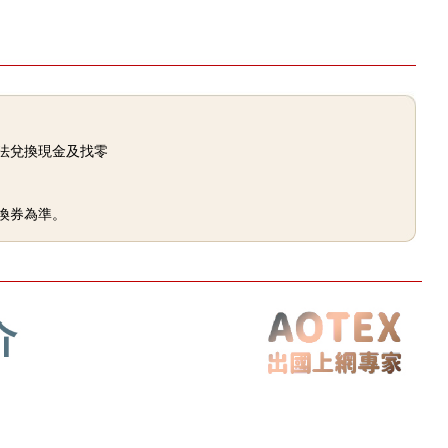
法兌換現金及找零
換券為準。