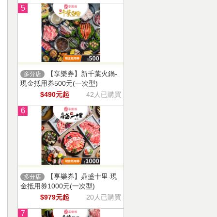
5
【享樂券】新千葉火鍋-
多分店
現金抵用券500元(一次型)
$490元起
42人已購買
6
【享樂券】鼎盛十里-現
多分店
金抵用券1000元(一次型)
$979元起
20人已購買
7