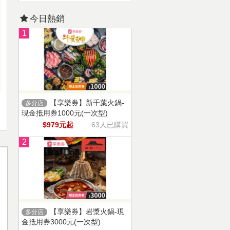
今日熱銷
1
【享樂券】新千葉火鍋-
多分店
現金抵用券1000元(一次型)
$979元起
63人已購買
2
【享樂券】岩漿火鍋-現
多分店
金抵用券3000元(一次型)