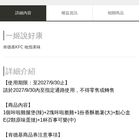
詳細內容
權益資訊
相關商品
一姬說好康
肯德基KFC 吮指美味
詳細介紹
【使用期限：至2027/9/30止】
請於2027/9/30內至指定通路使用，不得零售或轉售
【商品內容】
1個咔啦雞腿堡(辣)+2塊咔啦脆雞+1份香酥脆薯(大)+點心盒
E(2顆原味蛋撻)+1杯百事可樂(中)
【肯德基商品券注意事項】