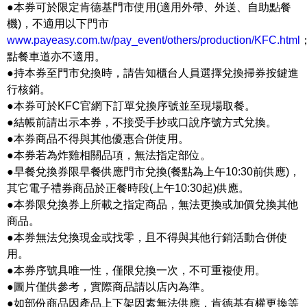
●本券可於限定肯德基門市使用(適用外帶、外送、自助點餐
機)，不適用以下門市
www.payeasy.com.tw/pay_event/others/production/KFC.html
點餐車道亦不適用。
●持本券至門市兌換時，請告知櫃台人員選擇兌換掃券按鍵進
行核銷。
●本券可於KFC官網下訂單兌換序號並至現場取餐。
●結帳前請出示本券，不接受手抄或口說序號方式兌換。
●本券商品不得與其他優惠合併使用。
●本券若為炸雞相關品項，無法指定部位。
●早餐兌換券限早餐供應門市兌換(餐點為上午10:30前供應)，
其它電子禮券商品於正餐時段(上午10:30起)供應。
●本券限兌換券上所載之指定商品，無法更換或加價兌換其他
商品。
●本券無法兌換現金或找零，且不得與其他行銷活動合併使
用。
●本券序號具唯一性，僅限兌換一次，不可重複使用。
●圖片僅供參考，實際商品請以店內為準。
●如部份商品因產品上下架因素無法供應，肯德基有權更換等