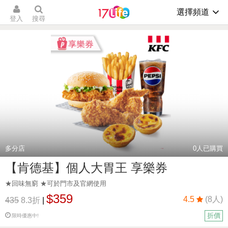
選擇頻道
登入
搜尋
多分店
0
人已購買
【肯德基】個人大胃王 享樂券
★回味無窮 ★可於門市及官網使用
$359
4.5
(8人)
435
8.3折
|
折價
限時優惠中!