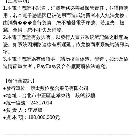
【注意事項】
1.本電子憑證不記名，消費者務必善盡保管責任，並謹慎使
用，若本電子憑證因已被使用而造成消費者本人無法兌換，
由消費���自行負責，恕不補發電子序號。若遺失、被
竊、全損，恕不掛失及補發。
2.本電子憑證有效與否，以發行人票券系統所記錄之狀態為
憑。如系統因網路連線有所遲延，依兌換商家系統端資訊為
準。
3.本電子憑證為有價證券，請勿擅自偽造、變造，如涉及偽
造情節重大者，PayEasy及合作廠商將依法追究。
【發行商資訊】
●發行單位：康太數位整合股份有限公司
●地 址：台北市中正區忠孝東路二段9號2樓
●統一編號：24317014
●負 責 人：李易騰
●資 本 額：180,000,000元