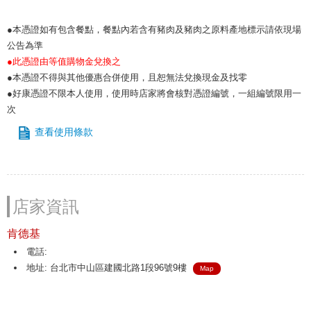
●本憑證如有包含餐點，餐點內若含有豬肉及豬肉之原料產地標示請依現場
公告為準
●此憑證由等值購物金兌換之
●本憑證不得與其他優惠合併使用，且恕無法兌換現金及找零
●好康憑證不限本人使用，使用時店家將會核對憑證編號，一組編號限用一
次
查看使用條款
店家資訊
肯德基
電話:
地址: 台北市中山區建國北路1段96號9樓
Map