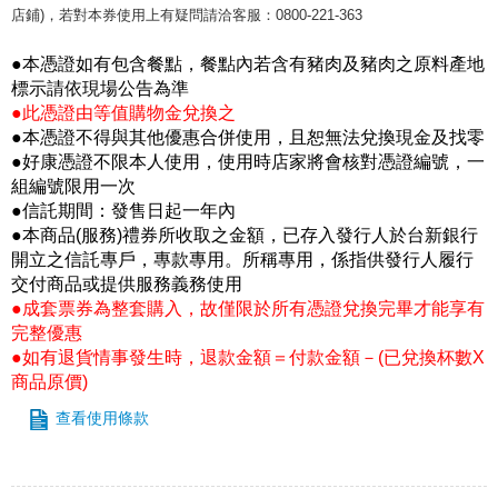
店鋪)，若對本券使用上有疑問請洽客服：0800-221-363
●本憑證如有包含餐點，餐點內若含有豬肉及豬肉之原料產地
標示請依現場公告為準
●此憑證由等值購物金兌換之
●本憑證不得與其他優惠合併使用，且恕無法兌換現金及找零
●好康憑證不限本人使用，使用時店家將會核對憑證編號，一
組編號限用一次
●信託期間：發售日起一年內
●本商品(服務)禮券所收取之金額，已存入發行人於台新銀行
開立之信託專戶，專款專用。所稱專用，係指供發行人履行
交付商品或提供服務義務使用
●成套票券為整套購入，故僅限於所有憑證兌換完畢才能享有
完整優惠
●如有退貨情事發生時，退款金額＝付款金額－(已兌換杯數X
商品原價)
查看使用條款