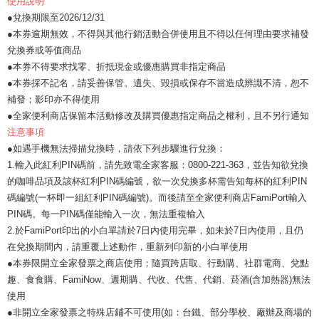
使用說明
●兌換期限至2026/12/31
●本券逾期無效，不得與其他行銷活動合併使用且不得以任何理由要求補發
兌換券或等值商品
●本券不得要求找零、折抵現金或優惠購買非指定商品
●本券採不記名，請妥善保管。遺失、毀損或保存不當造成辨識不清，恕不
補發；影印亦不得使用
●全家便利商店保留本活動修改及購買優惠指定商品之權利，且不另行通知
注意事項
●如遇手機無法掃描兌換時，請依下列步驟進行兌換：
1.輸入此紅利PIN碼前，請先致電全家客服：0800-221-363，並告知欲兌換
的咖啡品項及該杯紅利PIN碼編號，欲一次兌換多杯需告知每杯的紅利PIN
碼編號(一杯即一組紅利PIN碼編號)。而後請至全家便利商店FamiPort輸入
PIN碼。每一PIN碼僅能輸入一次，無法重複輸入
2.於FamiPort印出的小白單請於7日內使用完畢，如未於7日內使用，且仍
在兌換期間內，請重覆上述動作，重新列印新的小白單使用
●本券限開立全家發票之商店使用；隨買跨店取、行動購、社群電商、兌點
趣、食食購、FamiNow、週期購、代收、代售、代銷、菸酒(含加熱器)無法
使用
●非開立全家發票之特殊店鋪不可使用(如：台鐵、部分學校、廠辦及商場的