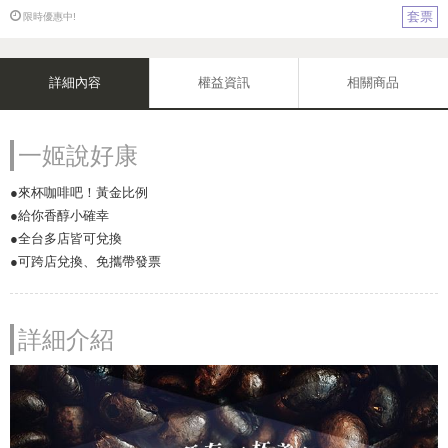
套票
限時優惠中!
詳細內容
權益資訊
相關商品
一姬說好康
●來杯咖啡吧！黃金比例
●給你香醇小確幸
●全台多店皆可兌換
●可跨店兌換、免攜帶發票
詳細介紹