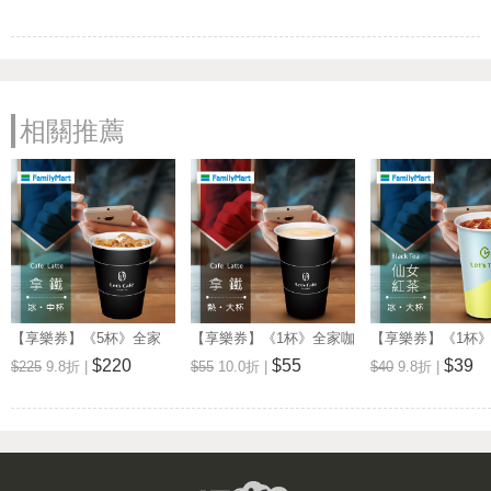
相關推薦
【享樂券】《5杯》全家
【享樂券】《1杯》全家咖
【享樂券】《1杯
Let's Café-冰拿鐵(中杯)
啡Let's Café-熱拿鐵(大杯)
品茶Let's Tea-
$220
$55
$39
$225
9.8折 |
$55
10.0折 |
$40
9.8折 |
(大杯)