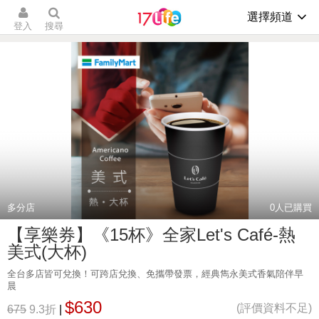
選擇頻道
登入
搜尋
多分店
0
人已購買
【享樂券】《15杯》全家Let's Café-熱
美式(大杯)
全台多店皆可兌換！可跨店兌換、免攜帶發票，經典雋永美式香氣陪伴早
晨
$630
(評價資料不足)
675
9.3折
|