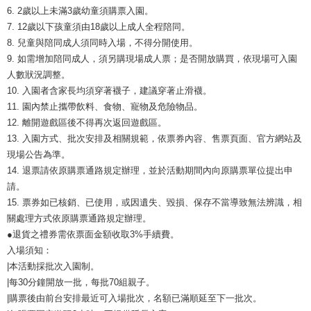
6. 2歲以上未滿3歲幼童須購票入園。
7. 12歲以下孩童須由18歲以上成人全程陪同。
8. 兒童與陪同成人須同時入場，不得分開使用。
9. 如需增加陪同成人，須另購現場成人票；是否開放購買，依現場可入園
人數狀況調整。
10. 入園者含家長均須穿著襪子，建議穿著止滑襪。
11. 園內禁止攜帶飲料、食物、寵物及危險物品。
12. 離開遊戲區後不得再次返回遊戲區。
13. 入園方式、批次安排及相關規範，依票券內容、售票頁面、官方網站及
現場公告為準。
14. 退票請依原購票通路規定辦理，並於活動期間內向原購票單位提出申
請。
15. 票券如已核銷、已使用，或因遺失、毀損、保存不當導致無法辨識，相
關處理方式依原購票通路規定辦理。
●退貨之禮券需依票面金額收取3%手續費。
入場須知：
|本活動採批次入園制。
|每30分鐘開放一批，每批70組親子。
|購票後由前台安排最近可入場批次，名額已滿順延至下一批次。