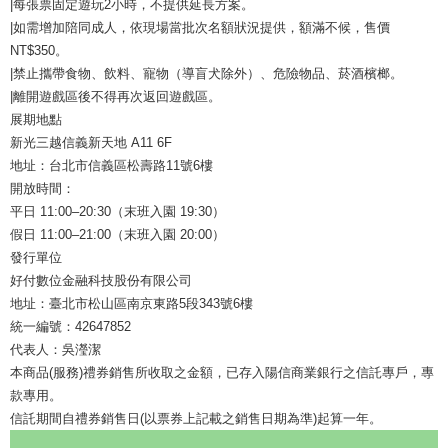
|每張票固定遊玩2小時，不提供延長方案。
|如需增加陪同成人，依現場當批次名額狀況提供，額滿不候，售價
NT$350。
|禁止攜帶食物、飲料、寵物（導盲犬除外）、危險物品、菸酒檳榔。
|離開遊戲區後不得再次返回遊戲區。
展期地點
新光三越信義新天地 A11 6F
地址：台北市信義區松壽路11號6樓
開放時間：
平日 11:00–20:30（末班入園 19:30）
假日 11:00–21:00（末班入園 20:00）
發行單位
好付數位金融科技股份有限公司
地址：臺北市松山區南京東路5段343號6樓
統一編號：42647852
代表人：吳瀅潔
本商品(服務)禮券銷售所收取之金額，已存入陽信商業銀行之信託專戶，專
款專用。
信託期間自禮券銷售日(以票券上記載之銷售日期為準)起算一年。