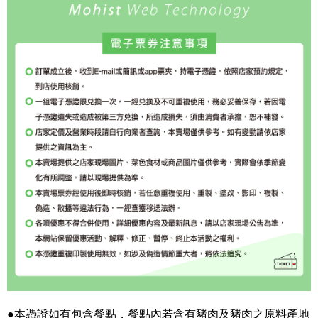
●本憑證如有包含餐點，餐點內若含有豬肉及豬肉之原料產地