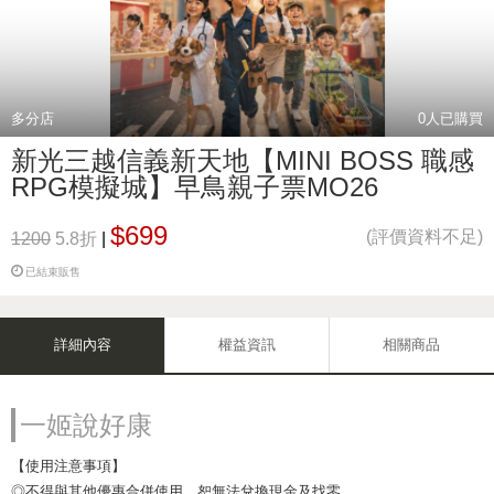
多分店
0
人已購買
新光三越信義新天地【MINI BOSS 職感
RPG模擬城】早鳥親子票MO26
$699
(評價資料不足)
1200
5.8折
|
已結束販售
詳細內容
權益資訊
相關商品
一姬說好康
【使用注意事項】
◎不得與其他優惠合併使用，恕無法兌換現金及找零