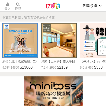
選擇頻道
登入
搜尋
此商品已售完，請看看我們為你的推薦
新竹以北【成家驗屋】20-
烏來【山水妍】雙人平日
【AOTEX】eSIM
25坪 (三房格局)超值驗屋
泡湯加精緻套餐-觀景湯房
無限高速網路吃到
$13800
$2159
$333
9.3折
14800
7.2折
2980
5.0折
666
券 (MO)
MO26S
券(MO)