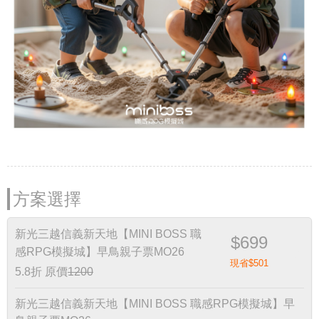
方案選擇
新光三越信義新天地【MINI BOSS 職
$699
感RPG模擬城】早鳥親子票MO26
現省$501
5.8折
原價
1200
新光三越信義新天地【MINI BOSS 職感RPG模擬城】早