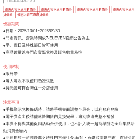
優惠內容不適用折價券
優惠內容不適用折價券
優惠內容不適用折價券
優惠內容不適用
折價券
優惠內容不適用折價券
優惠期間
●日期：2025/10/01~2026/09/30
●門市資訊、營業時間依7-ELEVEN官網公告為主
●平、假日及特殊節日皆可使用
●商品數量以各門市實際兌換及販售數量為準
使用限制
●限外帶
●每人每次不限使用憑證張數
●持憑證可擇台灣任一分店使用
注意事項
●手機顯示兌換條碼時，請將手機畫面調整至最亮，以利順利兌換
●電子券產出後請儘速於期限內兌換完畢，逾期或遺失恕不補發
●本券不得與其他促銷活動合併使用，也不計入統一超商舉辦之全店集點活
動消費金額內
●非使用統一超商發票之特殊門市無法兌換(如：台鐵或高鐵門市、百貨公司