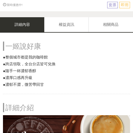
套票
即用
限時優惠中!
詳細內容
權益資訊
相關商品
一姬說好康
●整個城市都是我的咖啡館
●跨店領取，全台分店皆可兌換
●隨手一杯濃郁香醇
●濃厚口感再升級
●濃郁不澀，微苦帶回甘
詳細介紹