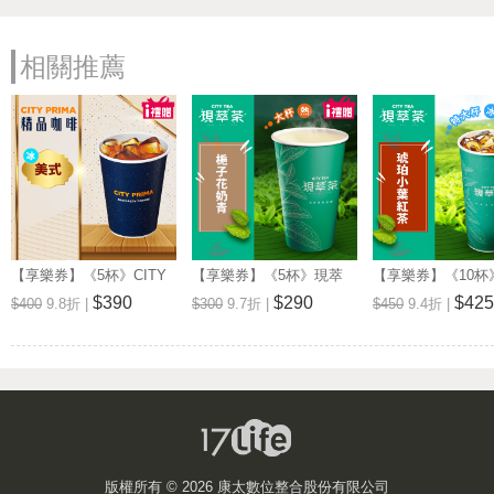
相關推薦
【享樂券】《5杯》CITY
【享樂券】《5杯》現萃
【享樂券】《10杯
PRIMA-精品美式(中杯-冰)
茶-梔子花奶青(大杯-熱)
茶-琥珀小葉紅茶(特
$390
$290
$425
$400
9.8折 |
$300
9.7折 |
$450
9.4折 |
冰)
版權所有 ©
2026 康太數位整合股份有限公司