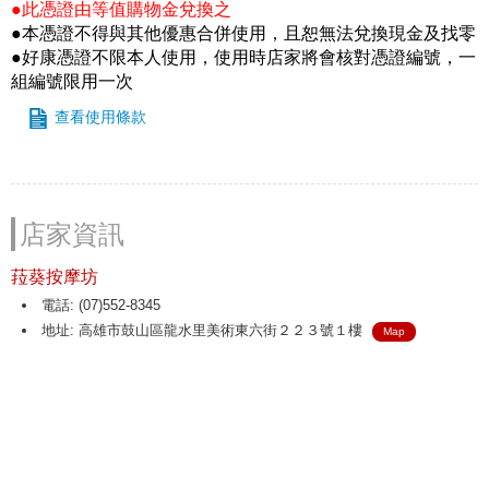
●此憑證由等值購物金兌換之
●本憑證不得與其他優惠合併使用，且恕無法兌換現金及找零
●好康憑證不限本人使用，使用時店家將會核對憑證編號，一
組編號限用一次
查看使用條款
店家資訊
菈葵按摩坊
電話: (07)552-8345
地址: 高雄市鼓山區龍水里美術東六街２２３號１樓
Map