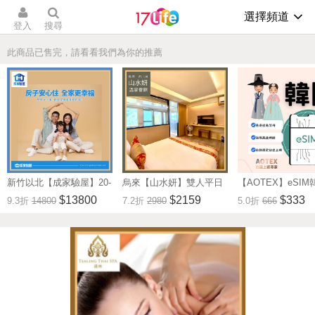
選擇頻道
登入
搜尋
此商品已售完，請看看我們為你的推薦
新竹以北【成家驗屋】20-
烏來【山水妍】雙人平日
【AOTEX】eSIM
25坪 (三房格局)超值驗屋
泡湯加精緻套餐-觀景湯房
無限高速網路吃到
$13800
$2159
$333
9.3折
14800
7.2折
2980
5.0折
666
券 (MO)
MO26S
券(MO)