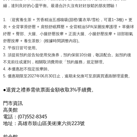
繃，達到良好的心靈平衡。最適合許久沒有好好放鬆的朋友體驗！
1. 〈迎賓養生茶 + 芳香精油五感嗅吸(甜橙/薰衣草/雪松，可選1~3種) + 更
衣 + 全背掌滑舒壓 + 肩頸舒眠釋壓 + 全背精油SPA深層按摩護理 + 草藥球
紓壓 + 臀部、大腿、小腿舒壓按摩 + 正面大腿、小腿舒壓按摩 + 頭部順氣
舒壓按摩 + 養生茶飲〉(根據時間調整內容)。
2. 平假日皆可使用。
3. 須提前預約並告知使用兌換券，預約保留10分鐘，敬請配合。如預約後
不克前往或遲到，相關取消費用依「預約服務」規定辦理。
4. 本優惠恕不指定按摩師。
5. 優惠期限至2027年06月30日止，逾期未兌換可至原購買通路辦理退費。
●退貨之禮券需依票面金額收取3%手續費。
門市資訊
高美館
電話：(07)552-8345
地址：高雄市鼓山區美術東六街223號
前金館