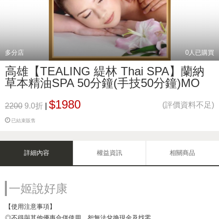
多分店
0
人已購買
高雄【TEALING 緹林 Thai SPA】蘭納
草本精油SPA 50分鐘(手技50分鐘)MO
$1980
(評價資料不足)
2200
9.0折
|
已結束販售
詳細內容
權益資訊
相關商品
一姬說好康
【使用注意事項】
◎不得與其他優惠合併使用，恕無法兌換現金及找零