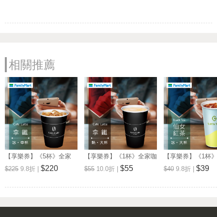
相關推薦
【享樂券】《5杯》全家
【享樂券】《1杯》全家咖
【享樂券】《1杯
Let's Café-冰拿鐵(中杯)
啡Let's Café-熱拿鐵(大杯)
品茶Let's Tea-
$220
$55
$39
$225
9.8折 |
$55
10.0折 |
$40
9.8折 |
(大杯)