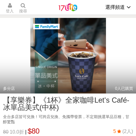
選擇頻道
登入
搜尋
多分店
0
人已購買
【享樂券】《1杯》全家咖啡Let's Café-
冰單品美式(中杯)
全台多店皆可兌換！可跨店兌換、免攜帶發票，不定期挑選單品豆種，甘
醇驚豔
$80
5
(2人)
80
10.0折
|