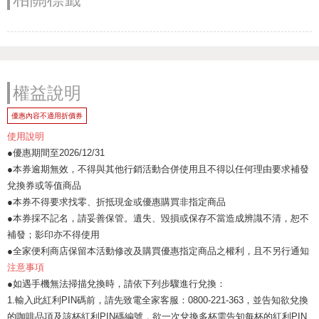
權益說明
優惠內容不適用折價券
使用說明
●優惠期間至2026/12/31
●本券逾期無效，不得與其他行銷活動合併使用且不得以任何理由要求補發
兌換券或等值商品
●本券不得要求找零、折抵現金或優惠購買非指定商品
●本券採不記名，請妥善保管。遺失、毀損或保存不當造成辨識不清，恕不
補發；影印亦不得使用
●全家便利商店保留本活動修改及購買優惠指定商品之權利，且不另行通知
注意事項
●如遇手機無法掃描兌換時，請依下列步驟進行兌換：
1.輸入此紅利PIN碼前，請先致電全家客服：0800-221-363，並告知欲兌換
的咖啡品項及該杯紅利PIN碼編號，欲一次兌換多杯需告知每杯的紅利PIN