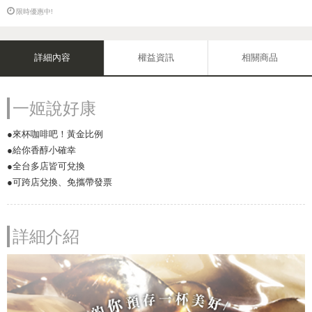
限時優惠中!
詳細內容
權益資訊
相關商品
一姬說好康
●來杯咖啡吧！黃金比例
●給你香醇小確幸
●全台多店皆可兌換
●可跨店兌換、免攜帶發票
詳細介紹