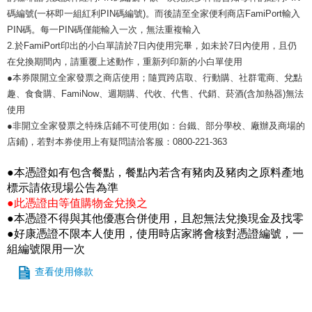
碼編號(一杯即一組紅利PIN碼編號)。而後請至全家便利商店FamiPort輸入
PIN碼。每一PIN碼僅能輸入一次，無法重複輸入
2.於FamiPort印出的小白單請於7日內使用完畢，如未於7日內使用，且仍
在兌換期間內，請重覆上述動作，重新列印新的小白單使用
●本券限開立全家發票之商店使用；隨買跨店取、行動購、社群電商、兌點
趣、食食購、FamiNow、週期購、代收、代售、代銷、菸酒(含加熱器)無法
使用
●非開立全家發票之特殊店鋪不可使用(如：台鐵、部分學校、廠辦及商場的
店鋪)，若對本券使用上有疑問請洽客服：0800-221-363
●本憑證如有包含餐點，餐點內若含有豬肉及豬肉之原料產地
標示請依現場公告為準
●此憑證由等值購物金兌換之
●本憑證不得與其他優惠合併使用，且恕無法兌換現金及找零
●好康憑證不限本人使用，使用時店家將會核對憑證編號，一
組編號限用一次
查看使用條款