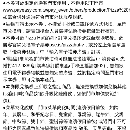
●本券可於限定必勝客門市使用，不適用以下門市
www.payeasy.com.tw/pay_event/others/production/Pizza%20
如需合併外送須符合門市外送服務規範。
●結帳前請出示本券，不接受手抄或口說序號方式兌換。至門
市兌換時，請告知櫃台人員選擇兌換掃券按鍵進行核銷。
●本券可於Pizza Hut官網下訂單兌換序號並至現場取餐。必
勝客官網兌換電子票券pse.is/pizzahut-v，或於左上角選單選
取「優惠券兌換」中「輸入電子禮券序號」訂購。
●電話訂餐流程(門市繁忙時可能無法接聽電話)：消費者可先
撥打412-9889訂購專線訂購餐點(手機直播請加02)，告知欲
使用電子禮券結帳並告知完整序號，並於指定時間至門市出
示本券，即可兌換本產品。
●本券限兌換券上所載之指定商品，無法更換或加價兌換其他
(比薩口味)商品(如欲升級比薩餅皮，須依門市加價規範加
價)。
●菜單簡化說明：門市菜單簡化時間(連續假日前後，如跨
年、農曆年、和平紀念日、兒童節、母親節、端午節、父親
節、中秋節、雙十節、聖誕節等連續假日前後) 或遇門市不可
抗拒之因素導致無法提供該項商品(如颱風、天災等)時，不提