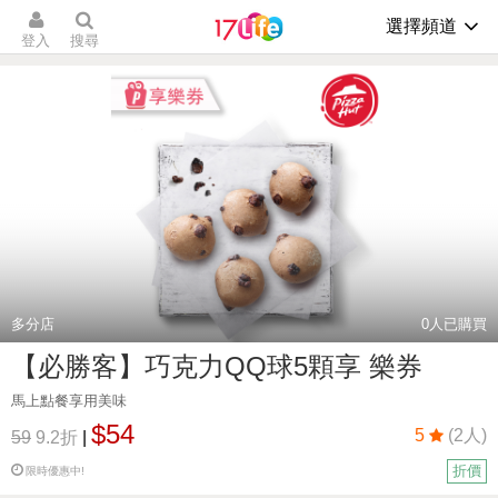
選擇頻道
登入
搜尋
多分店
0
人已購買
【必勝客】巧克力QQ球5顆享 樂券
馬上點餐享用美味
$54
5
(2人)
59
9.2折
|
折價
限時優惠中!