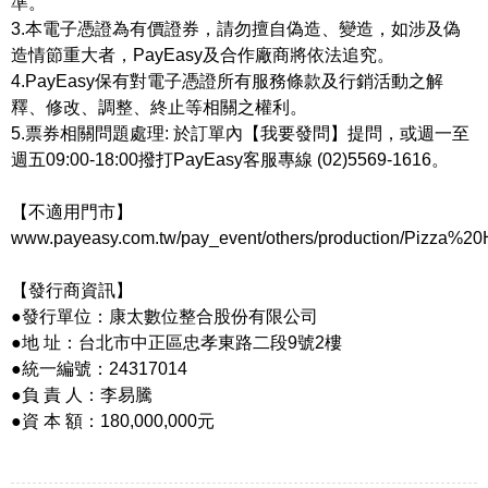
準。
3.本電子憑證為有價證券，請勿擅自偽造、變造，如涉及偽
造情節重大者，PayEasy及合作廠商將依法追究。
4.PayEasy保有對電子憑證所有服務條款及行銷活動之解
釋、修改、調整、終止等相關之權利。
5.票券相關問題處理: 於訂單內【我要發問】提問，或週一至
週五09:00-18:00撥打PayEasy客服專線 (02)5569-1616。
【不適用門市】
www.payeasy.com.tw/pay_event/others/production/Pizza%20H
【發行商資訊】
●發行單位：康太數位整合股份有限公司
●地 址：台北市中正區忠孝東路二段9號2樓
●統一編號：24317014
●負 責 人：李易騰
●資 本 額：180,000,000元