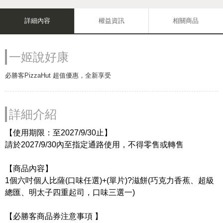
詳細內容
權益資訊
相關商品
一姬說好康
必勝客PizzaHut 超值優惠，全新享受
詳細介紹
【使用期限：至2027/9/30止】
請於2027/9/30內至指定通路使用，不得零售或轉售
【商品內容】
1個六吋個人比薩(口味任選)+(單片)?滋餅(巧克力香蕉、超級
總匯、明太子四重起司，口味三選一)
【必勝客商品券注意事項 】