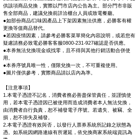
供該項商品兌換，實際以門市店內公告為主。部分門市非販
售全部商品，建議兌換前詳洽櫃台人員或致電餐廳。
●如部份商品/口味因產品上下架因素無法供應，必勝客有權
更換等值商品替代。
●若因疫情因素，請參考必勝客菜單簡化內容說明，或若您有
疑慮請務必致電必勝客客服0800-231-927確認是否供應。
●本券無法兌換現金或找零，且不得與其他行銷活動合併使
用。
●本券序號具唯一性，僅限兌換一次，不可重複使用。
●圖片僅供參考，實際商品請以店內為準。
【注意事項】
1.本電子憑證不記名，消費者務必善盡保管責任，並謹慎使
用，若本電子憑證因已被使用而造成消費者本人無法兌換，
由消費者自行負責，恕不補發電子序號。若遺失、被竊、全
損，恕不掛失及補發。
2.本電子憑證有效與否，以發行人票券系統所記錄之狀態為
憑。如系統因網路連線有所遲延，依兌換商家系統端資訊為