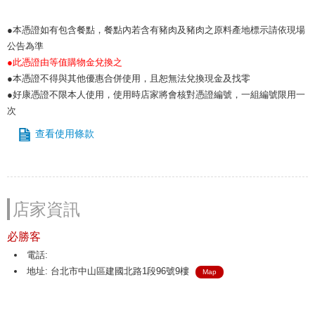
●本憑證如有包含餐點，餐點內若含有豬肉及豬肉之原料產地標示請依現場
公告為準
●此憑證由等值購物金兌換之
●本憑證不得與其他優惠合併使用，且恕無法兌換現金及找零
●好康憑證不限本人使用，使用時店家將會核對憑證編號，一組編號限用一
次
查看使用條款
店家資訊
必勝客
電話:
地址: 台北市中山區建國北路1段96號9樓
Map