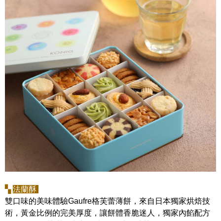
▚
法蘭酥
雙口味的美味體驗Gaufre格芙蕾薄餅，來自日本獨家烘焙技
術，黃金比例的完美厚度，讓餅體香脆迷人，獨家內餡配方