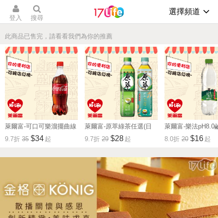
選擇頻道
登入
搜尋
此商品已售完，請看看我們為你的推薦
萊爾富-可口可樂溜擺曲線
萊爾富-原萃綠茶任選(日
萊爾富-樂法pH8.
瓶600ml 一入/五入
式/玉露)一入/五入
子水(600ml)一入/
$34
$28
$16
9.7折
35
起
9.7折
29
起
8.0折
20
起