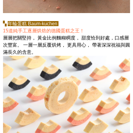
▚
年輪蛋糕 Baum-kuchen
15道純手工逐層烘焙的德國蛋糕之王！
層層把關堅持， 黃金比例麵糊稠度， 甜度恰到好處，口感層
次豐富。 一層一層反覆烘烤， 更具用心， 帶著深深祝福與圓
滿長久的含意。