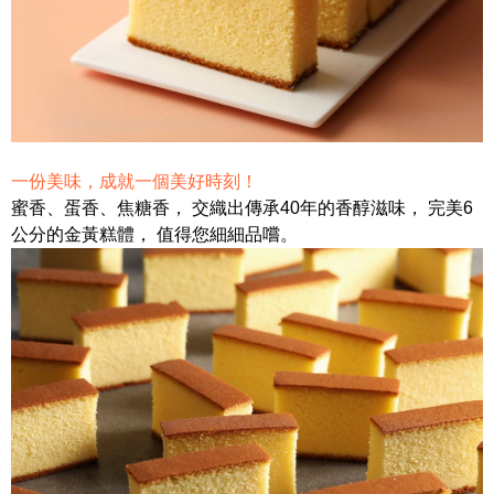
一份美味，成就一個美好時刻！
蜜香、蛋香、焦糖香， 交織出傳承40年的香醇滋味， 完美6
公分的金黃糕體， 值得您細細品嚐。