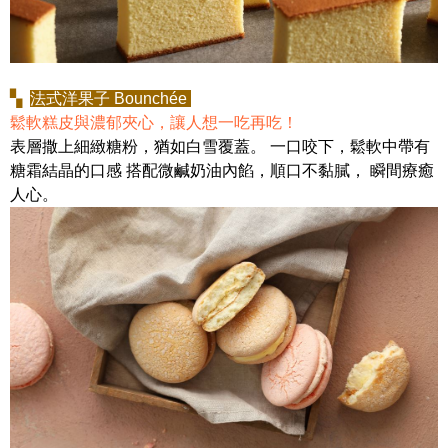
▚
法式洋果子 Bounchée
鬆軟糕皮與濃郁夾心，讓人想一吃再吃！
表層撒上細緻糖粉，猶如白雪覆蓋。 一口咬下，鬆軟中帶有
糖霜結晶的口感 搭配微鹹奶油內餡，順口不黏膩， 瞬間療癒
人心。