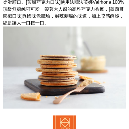
柔滑順口。[苦甜巧克力口味]使用法國法芙娜Valrhona 100%
頂級無糖純可可粉，帶著大人感的高雅巧克力香氣，[墨西哥
辣椒口味]異國味覺體驗，鹹辣涮嘴的味道，加上咬感酥脆，
總是讓人一口接一口。