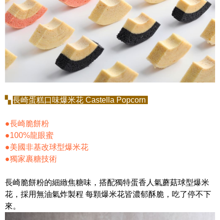
▚
長崎蛋糕口味爆米花 Castella Popcorn
●長崎脆餅粉
●100%龍眼蜜
●美國非基改球型爆米花
●獨家裹糖技術
長崎脆餅粉的細緻焦糖味，搭配獨特蛋香人氣蘑菇球型爆米
花，採用無油氣炸製程 每顆爆米花皆濃郁酥脆，吃了停不下
來。