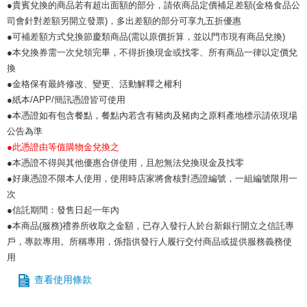
●貴賓兌換的商品若有超出面額的部分，請依商品定價補足差額(金格食品公
司會針對差額另開立發票)，多出差額的部分可享九五折優惠
●可補差額方式兌換節慶類商品(需以原價折算，並以門市現有商品兌換)
●本兌換券需一次兌領完畢，不得折換現金或找零、所有商品一律以定價兌
換
●金格保有最終修改、變更、活動解釋之權利
●紙本/APP/簡訊憑證皆可使用
●本憑證如有包含餐點，餐點內若含有豬肉及豬肉之原料產地標示請依現場
公告為準
●此憑證由等值購物金兌換之
●本憑證不得與其他優惠合併使用，且恕無法兌換現金及找零
●好康憑證不限本人使用，使用時店家將會核對憑證編號，一組編號限用一
次
●信託期間：發售日起一年內
●本商品(服務)禮券所收取之金額，已存入發行人於台新銀行開立之信託專
戶，專款專用。所稱專用，係指供發行人履行交付商品或提供服務義務使
用
查看使用條款