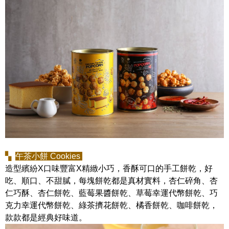
▚
午茶小餅 Cookies
造型繽紛X口味豐富X精緻小巧，香酥可口的手工餅乾，好
吃、順口、不甜膩，每塊餅乾都是真材實料，杏仁碎角、杏
仁巧酥、杏仁餅乾、藍莓果醬餅乾、草莓幸運代幣餅乾、巧
克力幸運代幣餅乾、綠茶擠花餅乾、橘香餅乾、咖啡餅乾，
款款都是經典好味道。