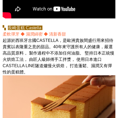
▚
長崎蛋糕 Castella
柔軟彈牙 ◆ 濕潤綿密
◆
清新香甜
起源於西班牙古國CASTELLA，是歐洲貴族間盛行用來招待
貴賓以表隆重之意的甜品。40年來守護所有人的健康，嚴選
高品質原料， 製作過程中不添加任何油脂。 堅持日本正統慢
火烘焙工法， 由匠人級師傅手工拌漿， 使用日本進口
CASTELLA LINE隧道爐慢火烘焙， 打造蓬鬆、濕潤又有彈
性的蛋糕體。