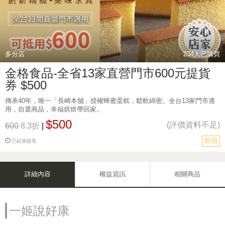
多分店
234
人已購買
金格食品-全省13家直營門市600元提貨
券 $500
傳承40年，唯一「長崎本舖」授權蜂蜜蛋糕，鬆軟綿密。全台13家門市適
用，自選商品，幸福烘焙帶回家。
$500
(評價資料不足)
600
8.3折
|
即用
已結束販售
詳細內容
權益資訊
相關商品
一姬說好康