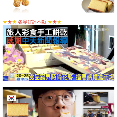
★
★
★
各界好評不斷
★
★
★