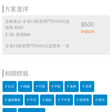
方案選擇
金格食品-全省13家直營門市600元提
$500
貨券 $500
現省$100
8.3折
原價
600
全省13家直營門市600元提貨券 一張
相關標籤
# 台北
# 桃園
# 竹苗
# 中彰
# 嘉南
# 高屏
# 連鎖餐飲
# 中式
# 甜點
# 下午茶
# 抵用券
# 西式