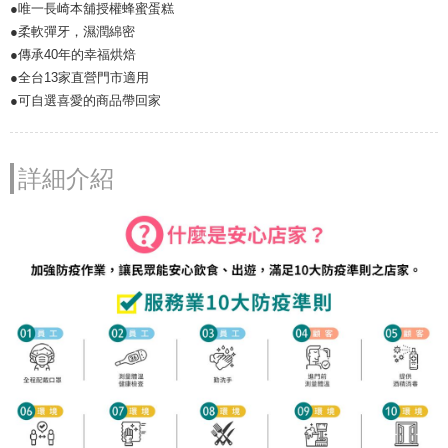
●唯一長崎本舖授權蜂蜜蛋糕
●柔軟彈牙，濕潤綿密
●傳承40年的幸福烘焙
●全台13家直營門市適用
●可自選喜愛的商品帶回家
詳細介紹