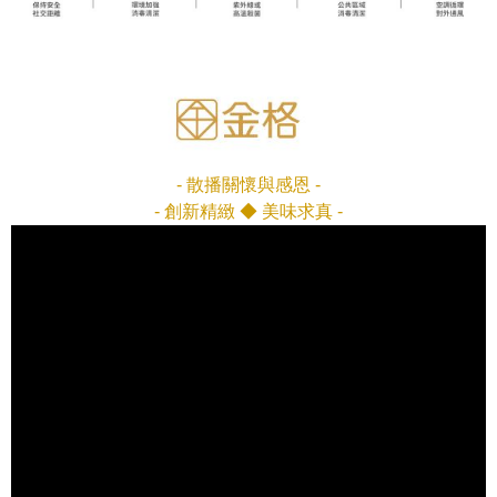
- 散播關懷與感恩 -
- 創新精緻 ◆ 美味求真 -