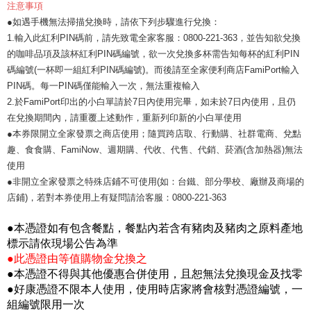
注意事項
●如遇手機無法掃描兌換時，請依下列步驟進行兌換：
1.輸入此紅利PIN碼前，請先致電全家客服：0800-221-363，並告知欲兌換
的咖啡品項及該杯紅利PIN碼編號，欲一次兌換多杯需告知每杯的紅利PIN
碼編號(一杯即一組紅利PIN碼編號)。而後請至全家便利商店FamiPort輸入
PIN碼。每一PIN碼僅能輸入一次，無法重複輸入
2.於FamiPort印出的小白單請於7日內使用完畢，如未於7日內使用，且仍
在兌換期間內，請重覆上述動作，重新列印新的小白單使用
●本券限開立全家發票之商店使用；隨買跨店取、行動購、社群電商、兌點
趣、食食購、FamiNow、週期購、代收、代售、代銷、菸酒(含加熱器)無法
使用
●非開立全家發票之特殊店鋪不可使用(如：台鐵、部分學校、廠辦及商場的
店鋪)，若對本券使用上有疑問請洽客服：0800-221-363
●本憑證如有包含餐點，餐點內若含有豬肉及豬肉之原料產地
標示請依現場公告為準
●此憑證由等值購物金兌換之
●本憑證不得與其他優惠合併使用，且恕無法兌換現金及找零
●好康憑證不限本人使用，使用時店家將會核對憑證編號，一
組編號限用一次