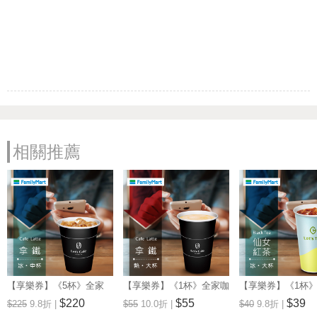
相關推薦
【享樂券】《5杯》全家
【享樂券】《1杯》全家咖
【享樂券】《1杯
Let's Café-冰拿鐵(中杯)
啡Let's Café-熱拿鐵(大杯)
品茶Let's Tea-
$220
$55
$39
$225
9.8折 |
$55
10.0折 |
$40
9.8折 |
(大杯)