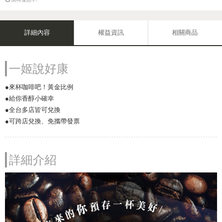
詳細內容
權益資訊
相關商品
一姬說好康
●來杯咖啡吧！黃金比例
●給你香醇小確幸
●全台多店皆可兌換
●可跨店兌換、免攜帶發票
詳細介紹