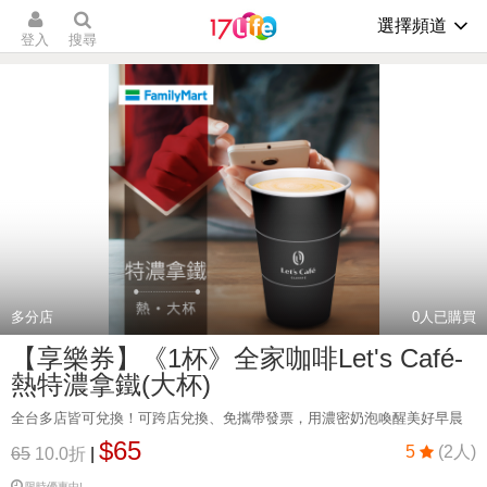
選擇頻道
登入
搜尋
多分店
0
人已購買
【享樂券】《1杯》全家咖啡Let's Café-
熱特濃拿鐵(大杯)
全台多店皆可兌換！可跨店兌換、免攜帶發票，用濃密奶泡喚醒美好早晨
$65
5
(2人)
65
10.0折
|
限時優惠中!