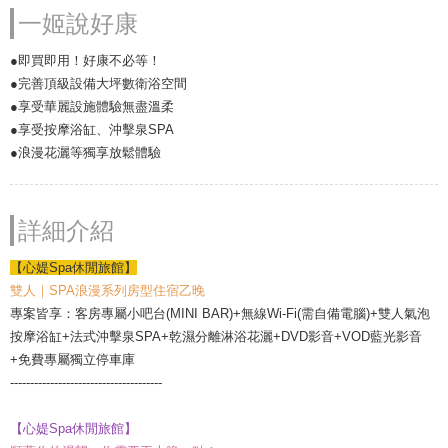
一姬說好康
●即買即用！好康不必等！
●完善頂級設備大坪數衛浴空間
●享受華麗設施體驗無盡溫柔
●享受按摩浴缸、沖擊泉SPA
●浪漫花灑等獨享放鬆體驗
詳細介紹
【心媞Spa休閒旅館】
雙人｜SPA浪漫系列房型住宿乙晚
專案皆享：客房專屬小吧台(MINI BAR)+無線Wi-Fi(需自備電腦)+雙人氣泡
按摩浴缸+法式沖擊泉SPA+乾濕分離淋浴花灑+DVD影音+VOD藍光影音
+免費專屬獨立停車庫
--------------------------------------
【心媞Spa休閒旅館】