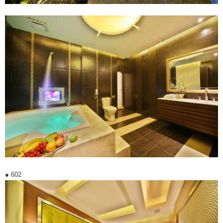
● 602