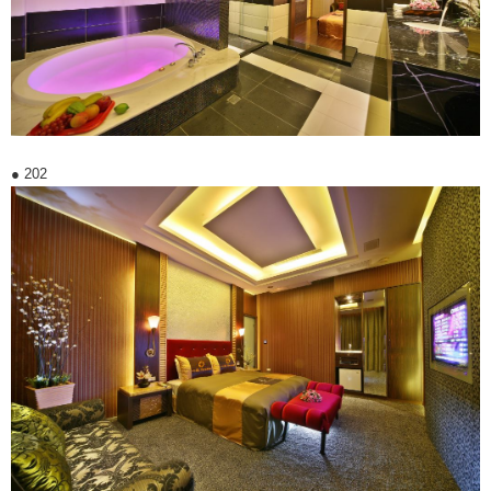
● 202