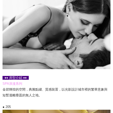
♦♦ 房型介紹 ♦♦
SPA浪漫系列
金碧輝煌的空間，典雅點綴、質感裝置，以光影設計城市裡的繁華意象與
短暫逃離塵囂的無人之地。
● 205