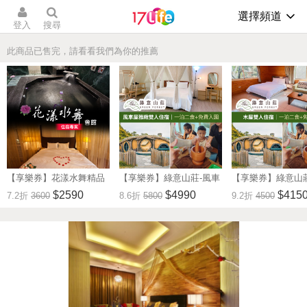
選擇頻道
登入
搜尋
此商品已售完，請看看我們為你的推薦
【享樂券】花漾水舞精品
【享樂券】綠意山莊-風車
【享樂券】綠意山
溫泉會館-尊爵皇家房型住
屋雅緻雙人住宿券(一泊二
雙人住宿券(一泊二
$2590
$4990
$415
7.2折
3600
8.6折
5800
9.2折
4500
宿
食)