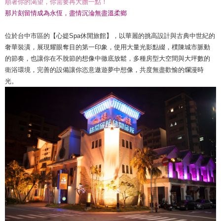
順著你的渴望，你需要再大膽一點！
那片刻留情成為永恆，盡情沉淪無盡溫柔鄉
位於台中市區的【心媞Spa休閒旅館】，以華麗的挑高設計與古典中世紀的
奢華裝潢，展現耀眼奪目的第一印象，使用大量光影點綴，樸陳城市脈動
的節奏，也讓你在不脫節的想像中徹底放鬆，多種房型大空間與大坪數的
衛浴環境，完善的設備讓你恣意遨遊夢中想像，共度無盡歡愉的爛漫時
光。