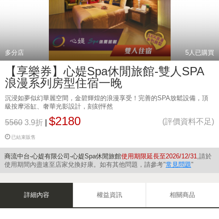
多分店
5
人已購買
【享樂券】心媞Spa休閒旅館-雙人SPA
浪漫系列房型住宿一晚
沉浸如夢似幻華麗空間，金碧輝煌的浪漫享受！完善的SPA放鬆設備，頂
級按摩浴缸、奢華光影設計，刻刻怦然
$2180
(評價資料不足)
5560
3.9折
|
已結束販售
商流中台-心媞有限公司-心媞Spa休閒旅館
使用期限延長至2026/12/31
,請於
使用期間內盡速至店家兌換好康。如有其他問題，請參考"
常見問題
"
詳細內容
權益資訊
相關商品