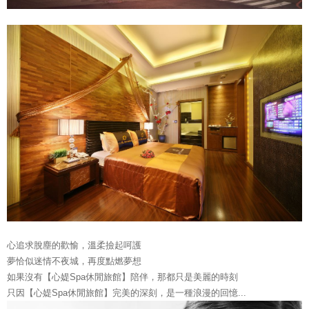
心追求脫塵的歡愉，溫柔撿起呵護
夢恰似迷情不夜城，再度點燃夢想
如果沒有【心媞Spa休閒旅館】陪伴，那都只是美麗的時刻
只因【心媞Spa休閒旅館】完美的深刻，是一種浪漫的回憶...