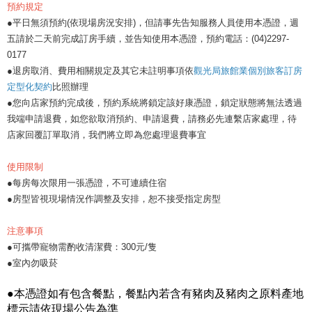
預約規定
●平日無須預約(依現場房況安排)，但請事先告知服務人員使用本憑證，週
五請於二天前完成訂房手續，並告知使用本憑證，預約電話：(04)2297-
0177
●退房取消、費用相關規定及其它未註明事項依
觀光局旅館業個別旅客訂房
定型化契約
比照辦理
●您向店家預約完成後，預約系統將鎖定該好康憑證，鎖定狀態將無法透過
我端申請退費，如您欲取消預約、申請退費，請務必先連繫店家處理，待
店家回覆訂單取消，我們將立即為您處理退費事宜
使用限制
●每房每次限用一張憑證，不可連續住宿
●房型皆視現場情況作調整及安排，恕不接受指定房型
注意事項
●可攜帶寵物需酌收清潔費：300元/隻
●室內勿吸菸
●本憑證如有包含餐點，餐點內若含有豬肉及豬肉之原料產地
標示請依現場公告為準