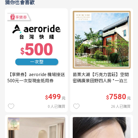
猜你也會喜歡
【享樂券】aeroride 機場接送
苗栗大湖【巧克力雲莊】空間
500元一次型現金抵用券
密碼廣景田野四人房 *一泊三
食* 含早餐+晚餐+下午茶
(MO26)
499
7580
$
$
元
元
0
人已購買
26
人已購買