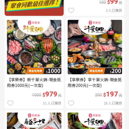
99
$
100
元
3
人已購買
【享樂券】新千葉火鍋-現金抵
【享樂券】享千葉火鍋-現金抵
用券1000元(一次型)
用券200元(一次型)
979
197
$
$
1000
元
200
元
51
人已購買
28
人已購買