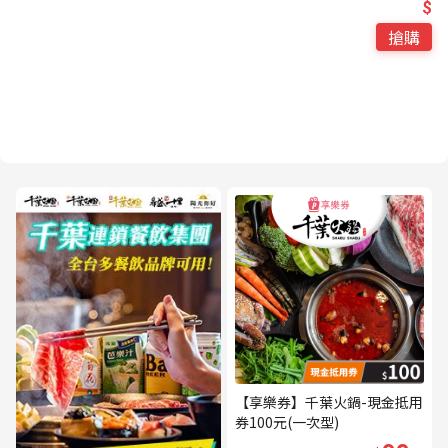
$
搶購
【享樂券】千葉火鍋-現金抵用
券100元(一次型)