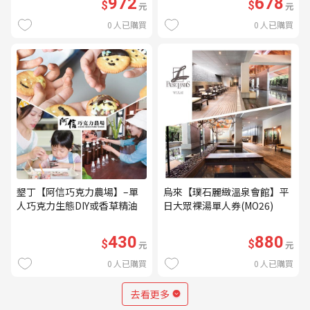
972
678
$
$
元
元
0
人已購買
0
人已購買
墾丁【阿信巧克力農場】–單
烏來【璞石麗緻溫泉會館】平
人巧克力生態DIY或香草精油
日大眾裸湯單人券(MO26)
DIY(不分平假日) (MO)
430
880
$
$
元
元
0
人已購買
0
人已購買
去看更多