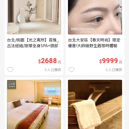
台北/桃園【光之寓所】首推_
台北大安區【春天時尚】限定
古法經絡/按摩全身SPA+頭部
優惠!大師級野生眉限時體驗
舒壓與舒耳共120分鐘贈頌缽
【不指定老師】9999/人 乙堂
共振及餐點(MO)
優惠券（無補色） (MO)
2688
9999
$
$
元
元
0
人已購買
0
人已購買