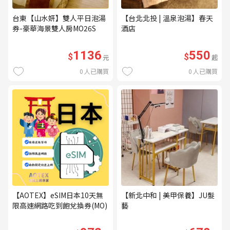
台東【山水妍】雙人平日泡湯
【台北北投 | 溫泉泡湯】春天
券-豪華海景雙人房MO26S
酒店
1136
550
$
$
元
起
0
人已購買
0
人已購買
【AOTEX】eSIM日本10天無
【新北中和 | 美甲保養】JU髮
限高速網路吃到飽兌換券(MO)
藝