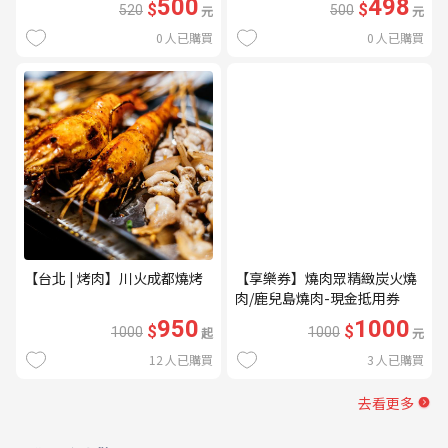
500
498
$
$
520
元
500
元
0
人已購買
0
人已購買
【台北 | 烤肉】川火成都燒烤
【享樂券】燒肉眾精緻炭火燒
肉/鹿兒島燒肉-現金抵用券
1000元(一次型)
950
1000
$
$
1000
起
1000
元
12
人已購買
3
人已購買
去看更多