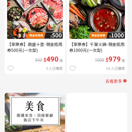
【享樂券】鼎盛十里-現金抵用
【享樂券】千葉火鍋-現金抵用
券500元(一次型)
券1000元(一次型)
490
979
$
$
500
元
1000
元
3
人已購買
16
人已購買
去看更多