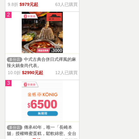
9.8折
$979元起
63人已購買
2
中式古典合併日式禪風的麻
多分店
辣火鍋食尚代表。
10.0折
$2990元起
12人已購買
3
傳承40年，唯一「長崎本
多分店
舖」授權蜂蜜蛋糕，鬆軟綿密。全台