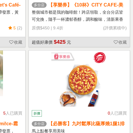
s Café-
【享樂券】《10杯》CITY CAFE-美
多分店
式咖啡(大杯-冰)
帶發票，黃
整個城市都是我的咖啡館！跨店領取，全台分店皆
可兌換，隨手一杯濃郁香醇，調和酸味，清新果香
回甘不苦澀
5
(2)
原價
$450
|
9.4折
(評價累積中)
$425
收藏
超值好康價
元
收藏
5
人已購買
0
人已購買
折價
!ce-霜
【必勝客】九吋鬆厚比薩厚燒1腿1排
多分店
套餐 享樂券
帶發票，
馬上點餐享用美味