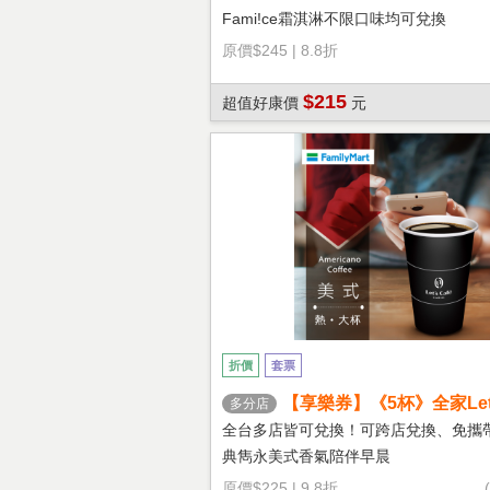
Fami!ce霜淇淋不限口味均可兌換
原價
$245
|
8.8折
$215
超值好康價
元
折價
套票
【享樂券】《5杯》全家Let's
多分店
熱美式(大杯)
全台多店皆可兌換！可跨店兌換、免攜
典雋永美式香氣陪伴早晨
原價
$225
|
9.8折