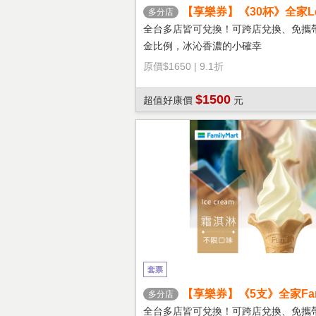
【享樂券】《30杯》全家Let'
多分店
冰拿鐵(大杯)
全台多店皆可兌換！可跨店兌換、免攜
金比例，冰沁香濃的小確幸
原價
$1650
|
9.1折
$1500
超值好康價
元
套票
【享樂券】《5支》全家Fami
多分店
淇淋(口味不限)
全台多店皆可兌換！可跨店兌換、免攜