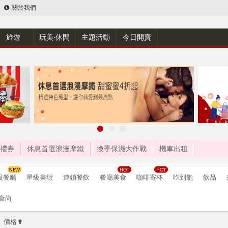
關於我們
旅遊
玩美‧休閒
主題活動
今日開賣
禮券
休息首選浪漫摩鐵
換季保濕大作戰
機車出租
級餐廳
星級美饌
連鎖餐飲
餐廳美食
咖啡寄杯
吃到飽
飲品
食尚
價格