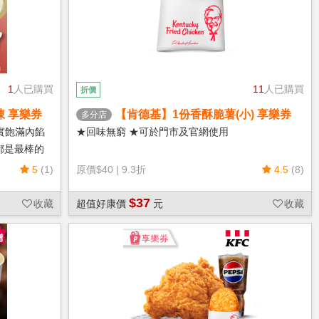
1
人已購買
11
人已購買
折價
凍 享樂券
【肯德基】1份香酥脆薯(小) 享樂券
多分店
實飽滿內餡
★回味無窮 ★可於門市及官網使用
都是最棒的
5
(1)
原價
$40
|
9.3折
4.5
(8)
$37
收藏
超值好康價
元
收藏