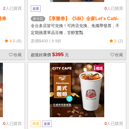
2
人已購買
0
人已購買
套票
樂券
【享樂券】《5杯》全家Let's Café-
多分店
熱單品美式(中杯)
全台多店皆可兌換！可跨店兌換、免攜帶發票，不
定期挑選單品豆種，甘醇驚豔
4.5
(8)
原價
$400
|
9.9折
5
(2)
$395
收藏
超值好康價
元
收藏
0
人已購買
0
人已購買
即用
套票