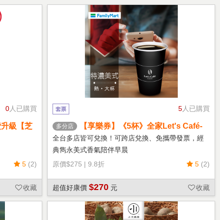
0
人已購買
5
人已購買
套票
費升級【芝
【享樂券】《5杯》全家Let's Café-
多分店
熱特濃美式(大杯)
全台多店皆可兌換！可跨店兌換、免攜帶發票，經
典雋永美式香氣陪伴早晨
5
(2)
原價
$275
|
9.8折
5
(2)
$270
收藏
超值好康價
元
收藏