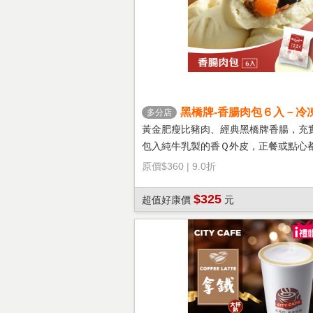
黑橋牌-香腸肉包６入－冷
多分店
黃金肥瘦比豬肉、經典黑橋牌香腸，充
包入純牛乳製的香Ｑ外皮，正餐或點心
選擇！
原價
$360
|
9.0折
$325
超值好康價
元