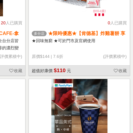
20
人已購買
0
人已購買
CAFE-拿
★限時優惠★【肯德基】炸雞薯餅 享
多分店
樂券
全台分店皆
★回味無窮 ★可於門市及官網使用
啡的濃烈變
(評價累積中)
原價
$144
|
7.6折
(評價累積中)
$110
收藏
超值好康價
元
收藏