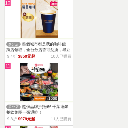
10
整個城市都是我的咖啡館！
多分店
跨店領取，全台分店皆可兌換，尋豆
師精選豆種，邀你一起鑑賞精品美味
9.4折
$850元起
10人已購買
11
超強品牌折抵券! 千葉連鎖
多分店
餐飲集團一張通吃！
9.8折
$979元起
11人已購買