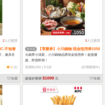
2
人已購買
3
人已購買
C-不知春
【享樂券】小川鍋物-現金抵用券1050
多分店
元(一次型)
片，兼具冬
火鍋界小清新，小川鍋物品牌現金抵用券！超值優
惠，即買即用！
5
(2)
原價
$1050
|
9.5折
(評價累積中)
$1000
收藏
超值好康價
元
收藏