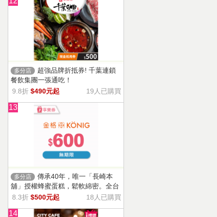
12
超強品牌折抵券! 千葉連鎖
多分店
餐飲集團一張通吃！
9.8折
$490元起
19人已購買
13
傳承40年，唯一「長崎本
多分店
舖」授權蜂蜜蛋糕，鬆軟綿密。全台
13家門市適用，自選商品，幸福烘焙
8.3折
$500元起
18人已購買
帶回家。
14