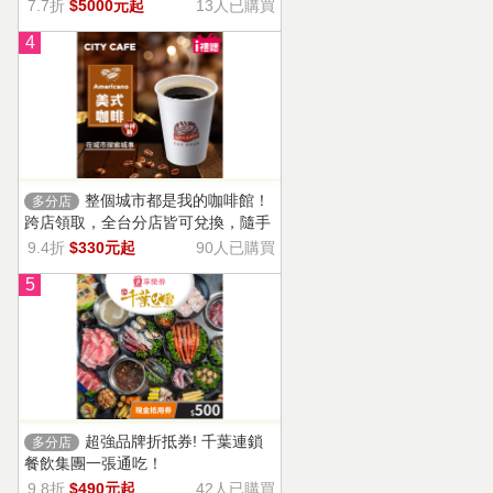
13家門市適用，自選商品，幸福烘焙
7.7折
$5000元起
13人已購買
帶回家。
4
整個城市都是我的咖啡館！
多分店
跨店領取，全台分店皆可兌換，隨手
一杯濃郁香醇，調和酸味，清新果香
9.4折
$330元起
90人已購買
回甘不苦澀
5
超強品牌折抵券! 千葉連鎖
多分店
餐飲集團一張通吃！
9.8折
$490元起
42人已購買