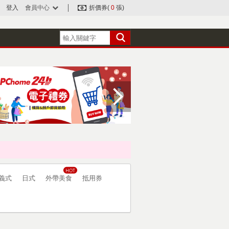
登入
會員中心
折價券(
0
張)
義式
日式
外帶美食
抵用券