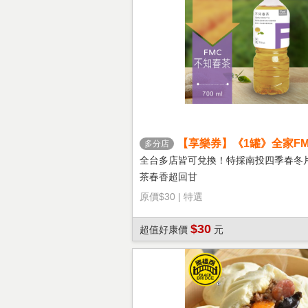
【享樂券】《1罐》全家FM
多分店
茶
全台多店皆可兌換！特採南投四季春冬
茶春香超回甘
原價
$30
|
特選
$30
超值好康價
元