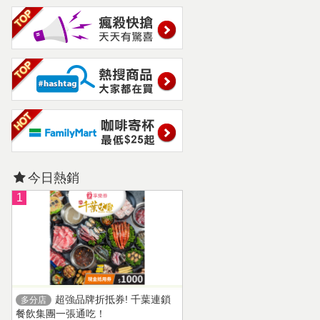
今日熱銷
1
超強品牌折抵券! 千葉連鎖
多分店
餐飲集團一張通吃！