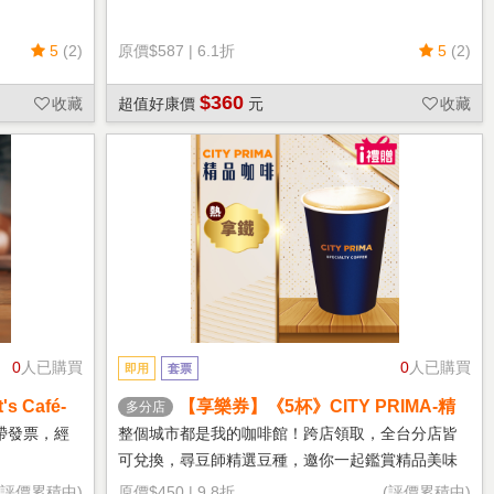
5
(2)
原價
$587
|
6.1折
5
(2)
$360
收藏
超值好康價
元
收藏
0
人已購買
0
人已購買
即用
套票
 Café-
【享樂券】《5杯》CITY PRIMA-精
多分店
品拿鐵(中杯-熱)
帶發票，經
整個城市都是我的咖啡館！跨店領取，全台分店皆
可兌換，尋豆師精選豆種，邀你一起鑑賞精品美味
(評價累積中)
原價
$450
|
9.8折
(評價累積中)