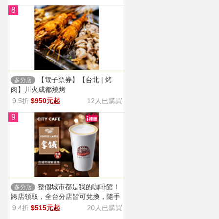
8
【電子票券】【台北 | 烤
多分店
肉】川火成都燒烤
9.5折
$950元起
12人已購買
9
整個城市都是我的咖啡館！
多分店
跨店領取，全台分店皆可兌換，隨手
一杯濃郁香醇，奶香把咖啡的濃烈變
9.4折
$515元起
20人已購買
溫柔！