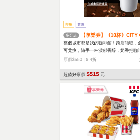
即用
套票
【享樂券】《10杯》CITY 
多分店
鐵(大杯-熱)
整個城市都是我的咖啡館！跨店領取，
可兌換，隨手一杯濃郁香醇，奶香把咖
溫柔！
原價
$550
|
9.4折
$515
超值好康價
元