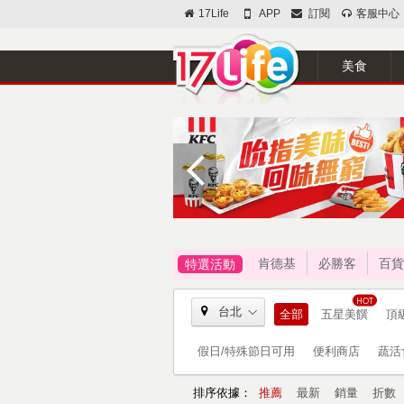
17Life
APP
訂閱
客服中心
美食
肯德基
必勝客
百貨
特選活動
台北
全部
五星美饌
頂
假日/特殊節日可用
便利商店
蔬活
排序依據：
推薦
最新
銷量
折數