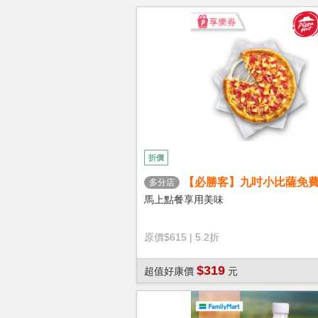
折價
【必勝客】九吋小比薩免
多分店
心餅皮】享樂券
馬上點餐享用美味
原價
$615
|
5.2折
$319
超值好康價
元