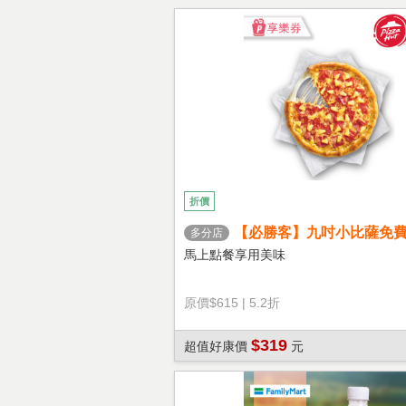
折價
【必勝客】九吋小比薩免
多分店
心餅皮】享樂券
馬上點餐享用美味
原價
$615
|
5.2折
$319
超值好康價
元