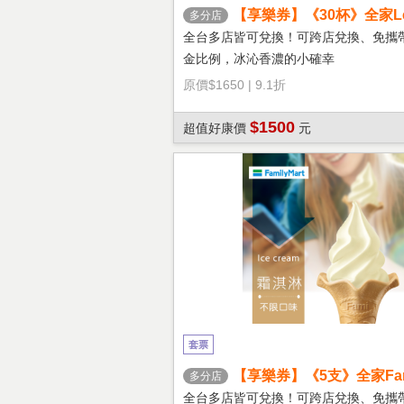
【享樂券】《30杯》全家Let'
多分店
冰拿鐵(大杯)
全台多店皆可兌換！可跨店兌換、免攜
金比例，冰沁香濃的小確幸
原價
$1650
|
9.1折
$1500
超值好康價
元
套票
【享樂券】《5支》全家Fami
多分店
淇淋(口味不限)
全台多店皆可兌換！可跨店兌換、免攜