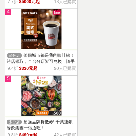
13家門市適用，自選商品，幸福烘焙
7.7折
$5000元起
13人已購買
帶回家。
4
整個城市都是我的咖啡館！
多分店
跨店領取，全台分店皆可兌換，隨手
一杯濃郁香醇，調和酸味，清新果香
9.4折
$330元起
90人已購買
回甘不苦澀
5
超強品牌折抵券! 千葉連鎖
多分店
餐飲集團一張通吃！
9.8折
$490元起
42人已購買