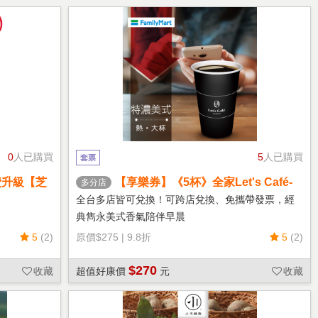
0
人已購買
5
人已購買
套票
費升級【芝
【享樂券】《5杯》全家Let's Café-
多分店
熱特濃美式(大杯)
全台多店皆可兌換！可跨店兌換、免攜帶發票，經
典雋永美式香氣陪伴早晨
5
(2)
原價
$275
|
9.8折
5
(2)
$270
收藏
超值好康價
元
收藏