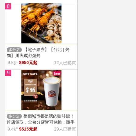
8
【電子票券】【台北 | 烤
多分店
肉】川火成都燒烤
9.5折
$950元起
12人已購買
9
整個城市都是我的咖啡館！
多分店
跨店領取，全台分店皆可兌換，隨手
一杯濃郁香醇，奶香把咖啡的濃烈變
9.4折
$515元起
20人已購買
溫柔！