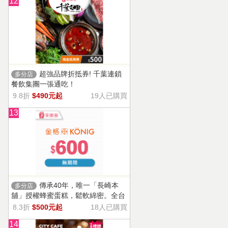
12
超強品牌折抵券! 千葉連鎖
多分店
餐飲集團一張通吃！
9.8折
$490元起
19人已購買
13
傳承40年，唯一「長崎本
多分店
舖」授權蜂蜜蛋糕，鬆軟綿密。全台
13家門市適用，自選商品，幸福烘焙
8.3折
$500元起
18人已購買
帶回家。
14