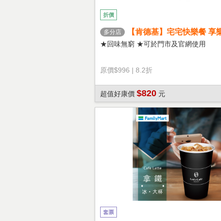
折價
【肯德基】宅宅快樂餐 享
多分店
★回味無窮 ★可於門市及官網使用
原價
$996
|
8.2折
$820
超值好康價
元
套票