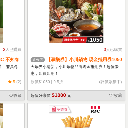
2
人已購買
3
人已購買
C-不知春
【享樂券】小川鍋物-現金抵用券1050
多分店
元(一次型)
片，兼具冬
火鍋界小清新，小川鍋物品牌現金抵用券！超值優
惠，即買即用！
5
(2)
原價
$1050
|
9.5折
(評價累積中)
$1000
收藏
超值好康價
元
收藏