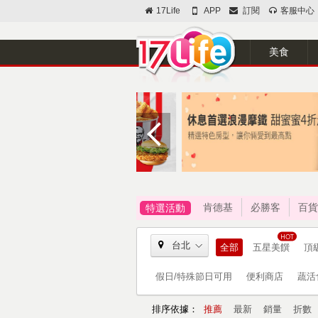
17Life
APP
訂閱
客服中心
美食
肯德基
必勝客
百貨
特選活動
台北
全部
五星美饌
頂
假日/特殊節日可用
便利商店
蔬活
排序依據：
推薦
最新
銷量
折數