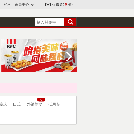
登入
會員中心
折價券(
0
張)
義式
日式
外帶美食
抵用券