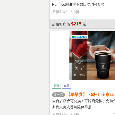
Fami!ce霜淇淋不限口味均可兌換
原價
$245
|
8.8折
$215
超值好康價
元
折價
套票
【享樂券】《5杯》全家Let's
多分店
熱美式(大杯)
全台多店皆可兌換！可跨店兌換、免攜
典雋永美式香氣陪伴早晨
原價
$225
|
9.8折