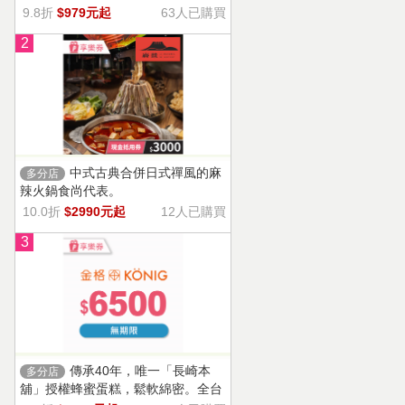
9.8折
$979元起
63人已購買
2
中式古典合併日式禪風的麻
多分店
辣火鍋食尚代表。
10.0折
$2990元起
12人已購買
3
傳承40年，唯一「長崎本
多分店
舖」授權蜂蜜蛋糕，鬆軟綿密。全台