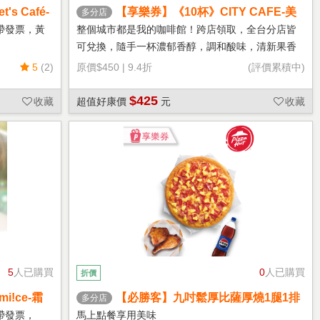
s Café-
【享樂券】《10杯》CITY CAFE-美
多分店
式咖啡(大杯-冰)
帶發票，黃
整個城市都是我的咖啡館！跨店領取，全台分店皆
可兌換，隨手一杯濃郁香醇，調和酸味，清新果香
回甘不苦澀
5
(2)
原價
$450
|
9.4折
(評價累積中)
$425
收藏
超值好康價
元
收藏
5
人已購買
0
人已購買
折價
!ce-霜
【必勝客】九吋鬆厚比薩厚燒1腿1排
多分店
套餐 享樂券
帶發票，
馬上點餐享用美味