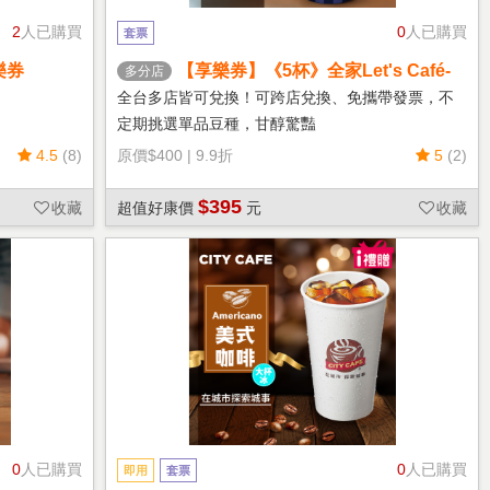
2
人已購買
0
人已購買
套票
樂券
【享樂券】《5杯》全家Let's Café-
多分店
熱單品美式(中杯)
全台多店皆可兌換！可跨店兌換、免攜帶發票，不
定期挑選單品豆種，甘醇驚豔
4.5
(8)
原價
$400
|
9.9折
5
(2)
$395
收藏
超值好康價
元
收藏
0
人已購買
0
人已購買
即用
套票