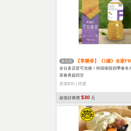
【享樂券】《1罐》全家FM
多分店
茶
全台多店皆可兌換！特採南投四季春冬
茶春香超回甘
原價
$30
|
特選
$30
超值好康價
元