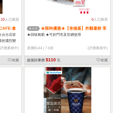
20
人已購買
0
人已購買
CAFE-拿
★限時優惠★【肯德基】炸雞薯餅 享
多分店
樂券
全台分店皆
★回味無窮 ★可於門市及官網使用
啡的濃烈變
(評價累積中)
原價
$144
|
7.6折
(評價累積中)
$110
收藏
超值好康價
元
收藏