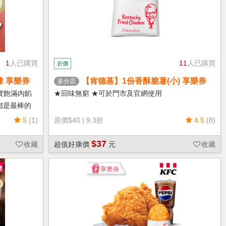
1
人已購買
11
人已購買
折價
凍 享樂券
【肯德基】1份香酥脆薯(小) 享樂券
多分店
實飽滿內餡
★回味無窮 ★可於門市及官網使用
都是最棒的
5
(1)
原價
$40
|
9.3折
4.5
(8)
$37
收藏
超值好康價
元
收藏