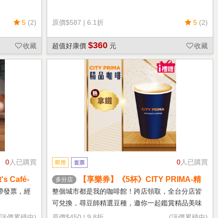
5
(2)
原價
$587
|
6.1折
5
(2)
$360
收藏
超值好康價
元
收藏
0
人已購買
0
人已購買
即用
套票
 Café-
【享樂券】《5杯》CITY PRIMA-精
多分店
品拿鐵(中杯-熱)
帶發票，經
整個城市都是我的咖啡館！跨店領取，全台分店皆
可兌換，尋豆師精選豆種，邀你一起鑑賞精品美味
(評價累積中)
原價
$450
|
9.8折
(評價累積中)