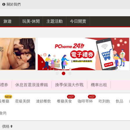
關於我們
旅遊
玩美‧休閒
主題活動
今日開賣
禮券
休息首選浪漫摩鐵
換季保濕大作戰
機車出租
級餐廳
星級美饌
連鎖餐飲
餐廳美食
咖啡寄杯
吃到飽
飲品
食尚
價格