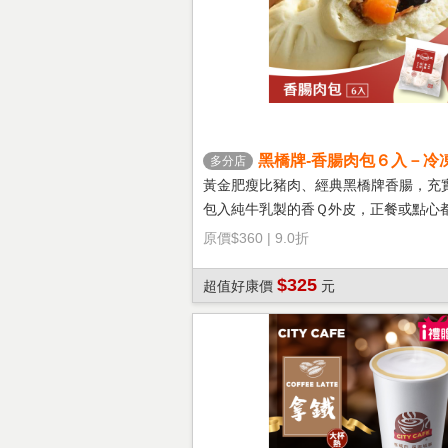
黑橋牌-香腸肉包６入－冷
多分店
黃金肥瘦比豬肉、經典黑橋牌香腸，充
包入純牛乳製的香Ｑ外皮，正餐或點心
選擇！
原價
$360
|
9.0折
$325
超值好康價
元