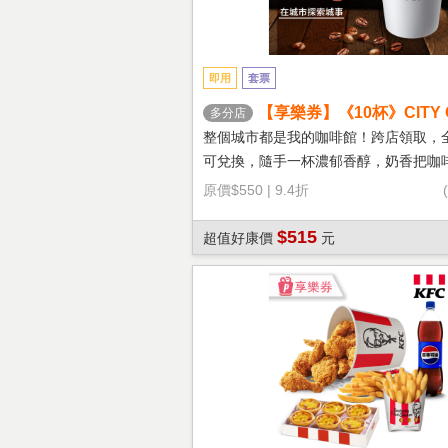
即用
套票
【享樂券】《10杯》CITY 
多分店
鐵(大杯-熱)
整個城市都是我的咖啡館！跨店領取，
可兌換，隨手一杯濃郁香醇，奶香把咖
溫柔！
原價
$550
|
9.4折
$515
超值好康價
元