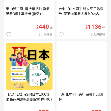
半山夢工廠-優待票1張+勇氣
台東【山水妍】雙人平日泡湯
體驗3選1 享樂券(複製)
券-豪華海景雙人房MO26S
440
1136
$
$
元
元
0
人已購買
0
人已購買
【AOTEX】eSIM日本10天無
【新北中和 | 美甲保養】JU髮
限高速網路吃到飽兌換券(MO)
藝