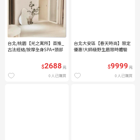
台北/桃園【光之寓所】首推_
台北大安區【春天時尚】限定
古法經絡/按摩全身SPA+頭部
優惠!大師級野生眉限時體驗
舒壓與舒耳共120分鐘贈頌缽
【不指定老師】9999/人 乙堂
共振及餐點(MO)
優惠券（無補色） (MO)
2688
9999
$
$
元
元
0
人已購買
0
人已購買