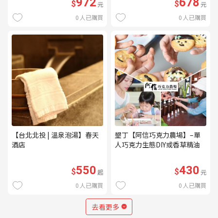
972
678
$
$
元
元
0
人已購買
0
人已購買
【台北北投 | 溫泉泡湯】春天
墾丁【阿信巧克力農場】–單
酒店
人巧克力生態DIY或香草精油
DIY(不分平假日) (MO)
550
430
$
$
起
元
0
人已購買
0
人已購買
去看更多