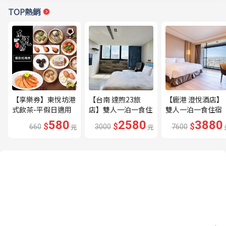
TOP熱銷
【享樂券】東悅坊港
【台南 達煦23旅
【鹿港 澄悅酒店】
式飲茶-平假日適用
店】雙人一泊一食住
雙人一泊一食住宿
660元餐飲抵用券(含
宿券---🔥近海安路
券---🔥平日限量升
580
2580
3880
$
$
$
660
元
3000
元
7600
服務費)台南/高雄
商圈🔥
等家庭房、贈兩小