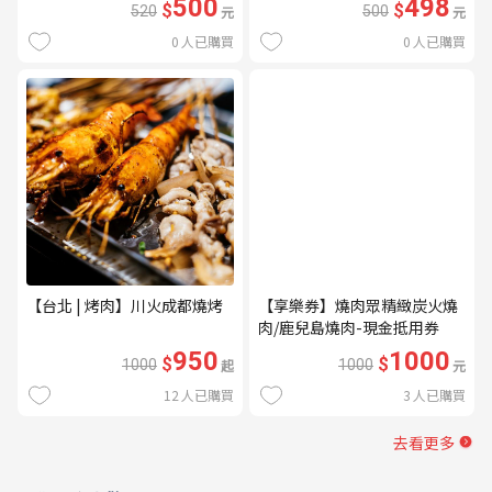
500
498
$
$
520
元
500
元
0
人已購買
0
人已購買
【台北 | 烤肉】川火成都燒烤
【享樂券】燒肉眾精緻炭火燒
肉/鹿兒島燒肉-現金抵用券
1000元(一次型)
950
1000
$
$
1000
起
1000
元
12
人已購買
3
人已購買
去看更多