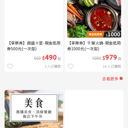
【享樂券】鼎盛十里-現金抵用
【享樂券】千葉火鍋-現金抵用
券500元(一次型)
券1000元(一次型)
490
979
$
$
500
元
1000
元
3
人已購買
16
人已購買
去看更多