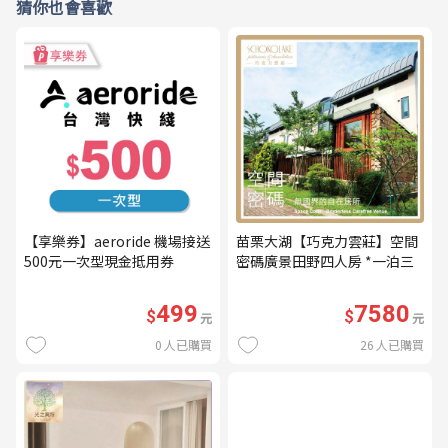
猜你也會喜歡
【享樂券】aeroride 機場接送
苗栗大湖【巧克力雲莊】空間
500元一次型現金抵用券
密碼廣景田野四人房 *一泊三
食* 含早餐+晚餐+下午茶
(MO26)
499
7580
$
$
元
元
0
人已購買
26
人已購買