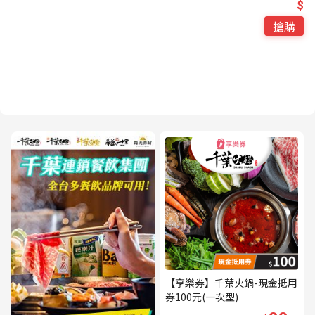
$
搶購
【享樂券】千葉火鍋-現金抵用
券100元(一次型)