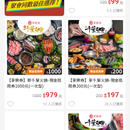
99
$
100
元
3
人已購買
【享樂券】新千葉火鍋-現金抵
【享樂券】享千葉火鍋-現金抵
用券1000元(一次型)
用券200元(一次型)
979
197
$
$
1000
元
200
元
51
人已購買
28
人已購買