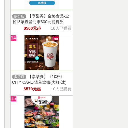
【享樂券】金格食品-全
多分店
省13家直營門市600元提貨券
$500元起
18人已購買
14
【享樂券】《10杯》
多分店
CITY CAFE-濃萃拿鐵(大杯-冰)
$570元起
10人已購買
15