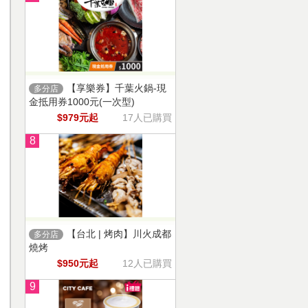
【享樂券】千葉火鍋-現
多分店
金抵用券1000元(一次型)
$979元起
17人已購買
8
【台北 | 烤肉】川火成都
多分店
燒烤
$950元起
12人已購買
9