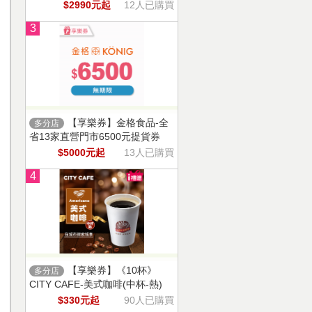
$2990元起
12人已購買
3
【享樂券】金格食品-全
多分店
省13家直營門市6500元提貨券
$5000元起
13人已購買
4
【享樂券】《10杯》
多分店
CITY CAFE-美式咖啡(中杯-熱)
$330元起
90人已購買