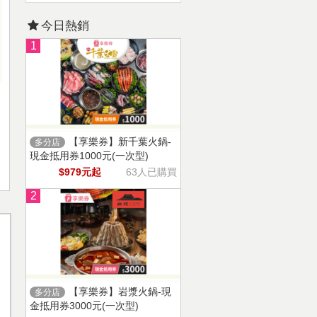
今日熱銷
1
【享樂券】新千葉火鍋-
多分店
現金抵用券1000元(一次型)
$979元起
63人已購買
2
【享樂券】岩漿火鍋-現
多分店
金抵用券3000元(一次型)