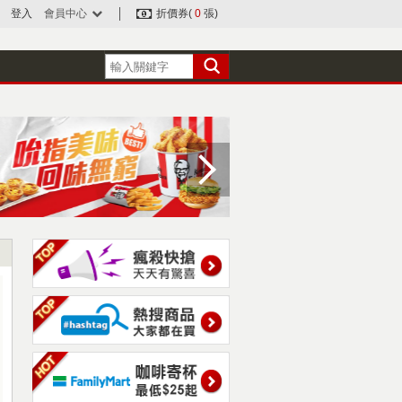
登入
會員中心
折價券(
0
張)