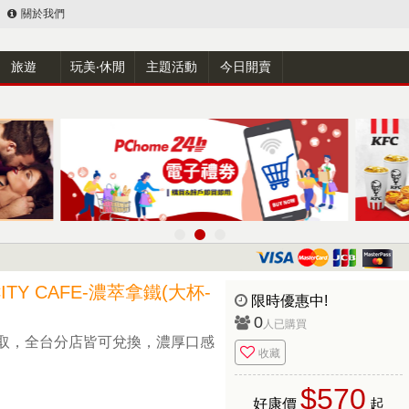
關於我們
旅遊
玩美‧休閒
主題活動
今日開賣
TY CAFE-濃萃拿鐵(大杯-
限時優惠中!
0
人已購買
取，全台分店皆可兌換，濃厚口感
收藏
$570
好康價
起