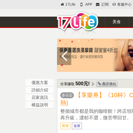
17Life
APP
訂閱
客服中心
美食
優惠方案
500元!
邀請連結
分享賺取
詳細介紹
【享樂券】《10杯》CI
多分店
店家資訊
熱)
權益說明
整個城市都是我的咖啡館！跨店領
再升級，濃郁不澀，微苦帶回甘。
即用
套票