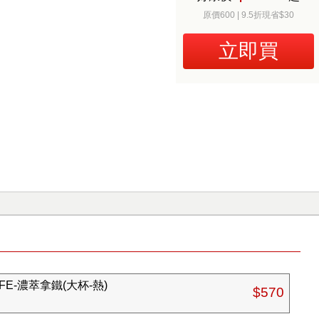
原價600 | 9.5折現省$30
立即買
FE-濃萃拿鐵(大杯-熱)
$570