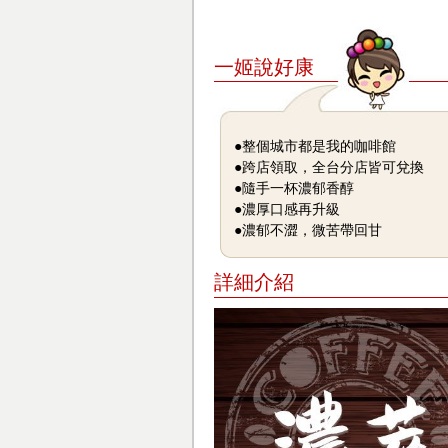
一姬說好康
●整個城市都是我的咖啡館
●跨店領取，全台分店皆可兌換
●隨手一杯濃郁香醇
●濃厚口感再升級
●濃郁不澀，微苦帶回甘
詳細介紹