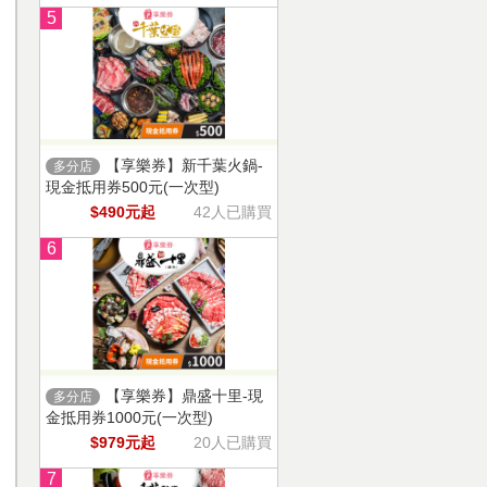
5
【享樂券】新千葉火鍋-
多分店
現金抵用券500元(一次型)
$490元起
42人已購買
6
【享樂券】鼎盛十里-現
多分店
金抵用券1000元(一次型)
$979元起
20人已購買
7