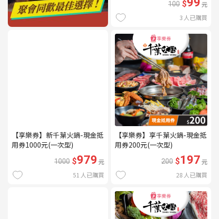
99
$
100
元
3
人已購買
【享樂券】新千葉火鍋-現金抵
【享樂券】享千葉火鍋-現金抵
用券1000元(一次型)
用券200元(一次型)
979
197
$
$
1000
元
200
元
51
人已購買
28
人已購買