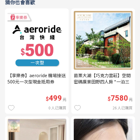
猜你也會喜歡
【享樂券】aeroride 機場接送
苗栗大湖【巧克力雲莊】空間
500元一次型現金抵用券
密碼廣景田野四人房 *一泊三
食* 含早餐+晚餐+下午茶
(MO26)
499
7580
$
$
元
元
0
人已購買
26
人已購買