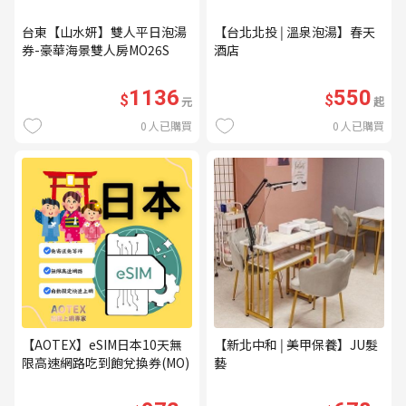
台東【山水妍】雙人平日泡湯
【台北北投 | 溫泉泡湯】春天
券-豪華海景雙人房MO26S
酒店
1136
550
$
$
元
起
0
人已購買
0
人已購買
【AOTEX】eSIM日本10天無
【新北中和 | 美甲保養】JU髮
限高速網路吃到飽兌換券(MO)
藝