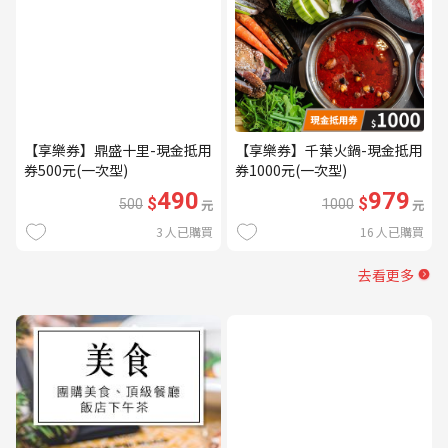
【享樂券】鼎盛十里-現金抵用
【享樂券】千葉火鍋-現金抵用
券500元(一次型)
券1000元(一次型)
490
979
$
$
500
元
1000
元
3
人已購買
16
人已購買
去看更多