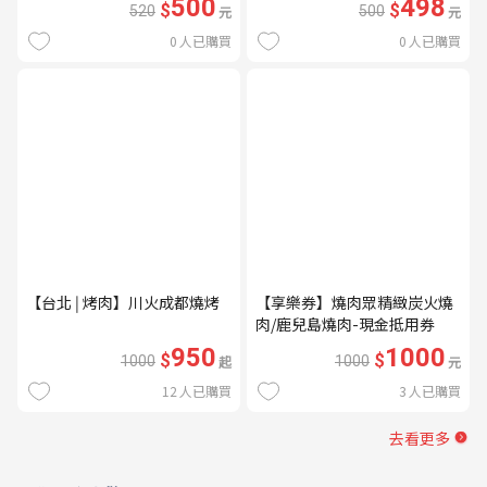
500
498
$
$
520
元
500
元
0
人已購買
0
人已購買
【台北 | 烤肉】川火成都燒烤
【享樂券】燒肉眾精緻炭火燒
肉/鹿兒島燒肉-現金抵用券
1000元(一次型)
950
1000
$
$
1000
起
1000
元
12
人已購買
3
人已購買
去看更多