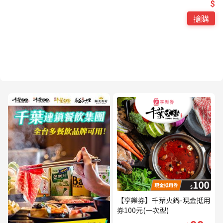
$
搶購
【享樂券】千葉火鍋-現金抵用
券100元(一次型)