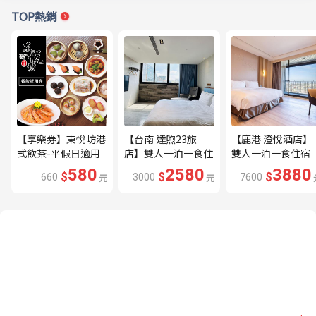
TOP熱銷
【享樂券】東悅坊港
【台南 達煦23旅
【鹿港 澄悅酒店】
式飲茶-平假日適用
店】雙人一泊一食住
雙人一泊一食住宿
660元餐飲抵用券(含
宿券---🔥近海安路
券---🔥平日限量升
580
2580
3880
$
$
$
660
元
3000
元
7600
服務費)台南/高雄
商圈🔥
等家庭房、贈兩小