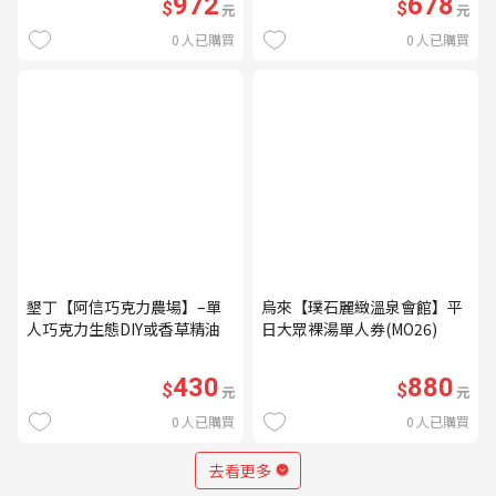
972
678
$
$
元
元
0
人已購買
0
人已購買
墾丁【阿信巧克力農場】–單
烏來【璞石麗緻溫泉會館】平
人巧克力生態DIY或香草精油
日大眾裸湯單人券(MO26)
DIY(不分平假日) (MO)
430
880
$
$
元
元
0
人已購買
0
人已購買
去看更多