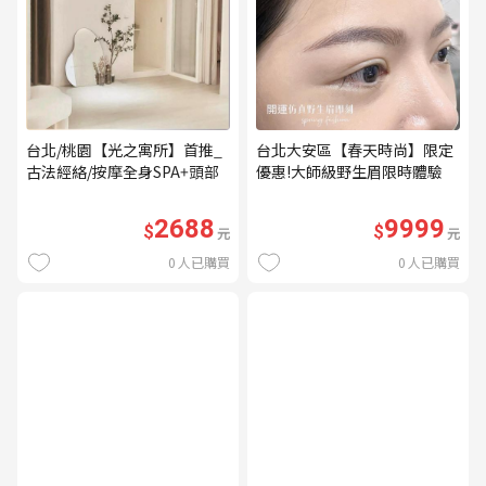
台北/桃園【光之寓所】首推_
台北大安區【春天時尚】限定
古法經絡/按摩全身SPA+頭部
優惠!大師級野生眉限時體驗
舒壓與舒耳共120分鐘贈頌缽
【不指定老師】9999/人 乙堂
共振及餐點(MO)
優惠券（無補色） (MO)
2688
9999
$
$
元
元
0
人已購買
0
人已購買